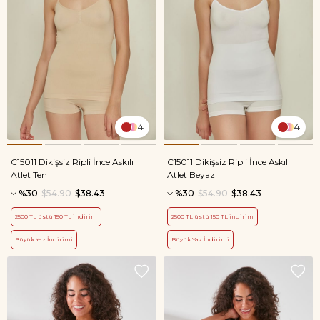
4
4
C15011 Dikişsiz Ripli İnce Askılı
C15011 Dikişsiz Ripli İnce Askılı
Atlet Ten
Atlet Beyaz
%30
$54.90
$38.43
%30
$54.90
$38.43
2500 TL üstü 150 TL indirim
2500 TL üstü 150 TL indirim
Büyük Yaz İndirimi
Büyük Yaz İndirimi