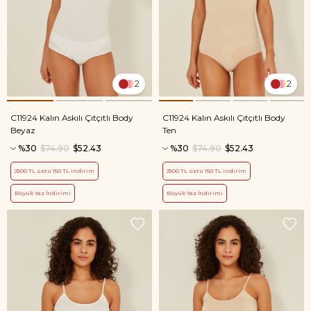
2
2
C11924 Kalın Askılı Çıtçıtlı Body
C11924 Kalın Askılı Çıtçıtlı Body
Beyaz
Ten
%30
$74.90
$52.43
%30
$74.90
$52.43
2500 TL üstü 150 TL indirim
2500 TL üstü 150 TL indirim
Büyük Yaz İndirimi
Büyük Yaz İndirimi