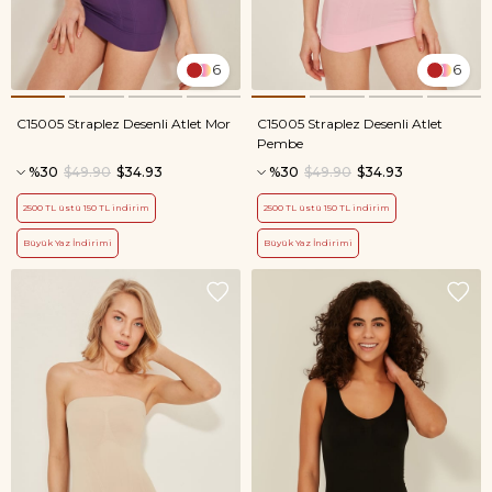
6
6
C15005 Straplez Desenli Atlet Mor
C15005 Straplez Desenli Atlet
Pembe
%30
$49.90
$34.93
%30
$49.90
$34.93
2500 TL üstü 150 TL indirim
2500 TL üstü 150 TL indirim
Büyük Yaz İndirimi
Büyük Yaz İndirimi