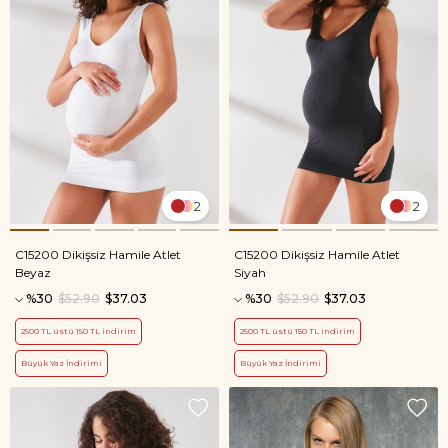
2
2
C15200 Dikişsiz Hamile Atlet
C15200 Dikişsiz Hamile Atlet
Beyaz
Siyah
%30
$52.90
$37.03
%30
$52.90
$37.03
2500 TL üstü 150 TL indirim
2500 TL üstü 150 TL indirim
Büyük Yaz İndirimi
Büyük Yaz İndirimi