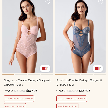
1
1
Dolgusuz Dantel Detaylı Bodysuit
Push Up Dantel Detaylı Bodysuit
C15096 Pudra
C15099 Mavi
%30
$152.90
$107.03
%30
$152.90
$107.03
2500 TL üstü 150 TL indirim
2500 TL üstü 150 TL indirim
Büyük Yaz İndirimi
Büyük Yaz İndirimi