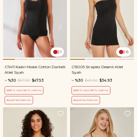
1
6
C11411 Kadın Modal Cotton Dantelli
C15005 Straplez Desenli Atlet
Atlet Siyah
Siyah
%30
$67.90
$47.53
%30
$49.90
$34.93
2500 TL üstü 150 TL indirim
2500 TL üstü 150 TL indirim
Büyük Yaz İndirimi
Büyük Yaz İndirimi