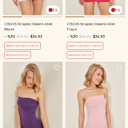
6
6
C15005 Straplez Desenli Atlet
C15005 Straplez Desenli Atlet
Beyaz
Fuşya
%30
$49.90
$34.93
%30
$49.90
$34.93
2500 TL üstü 150 TL indirim
2500 TL üstü 150 TL indirim
Büyük Yaz İndirimi
Büyük Yaz İndirimi