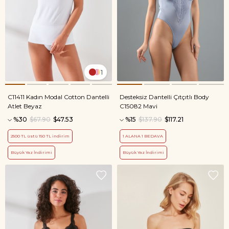
1
C11411 Kadın Modal Cotton Dantelli
Desteksiz Dantelli Çıtçıtlı Body
Atlet Beyaz
C15082 Mavi
%30
$67.90
$47.53
%15
$137.90
$117.21
2500 TL üstü 150 TL indirim
1 ALANA 1 BEDAVA
Büyük Yaz İndirimi
Büyük Yaz İndirimi