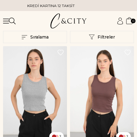
EDİ KARTINA 12 TAKSİT
KAPIDA KREDİ KA
0
Sıralama
Filtreler
3
3