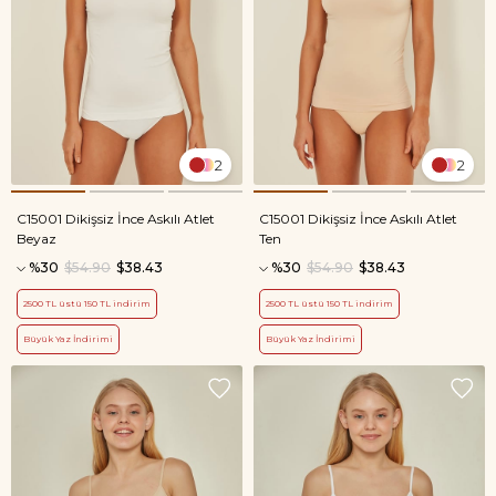
2
2
C15001 Dikişsiz İnce Askılı Atlet
C15001 Dikişsiz İnce Askılı Atlet
Beyaz
Ten
%30
$54.90
$38.43
%30
$54.90
$38.43
2500 TL üstü 150 TL indirim
2500 TL üstü 150 TL indirim
Büyük Yaz İndirimi
Büyük Yaz İndirimi