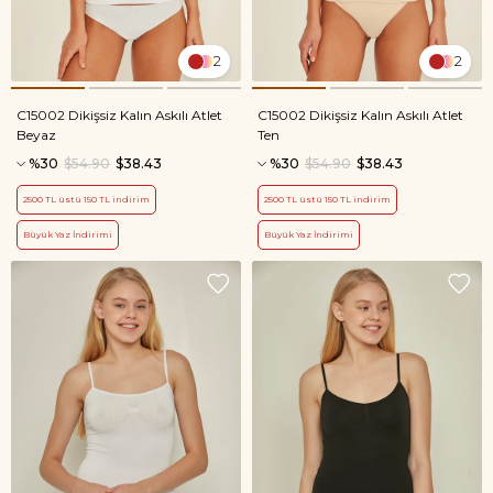
2
2
C15002 Dikişsiz Kalın Askılı Atlet
C15002 Dikişsiz Kalın Askılı Atlet
Beyaz
Ten
%30
$54.90
$38.43
%30
$54.90
$38.43
2500 TL üstü 150 TL indirim
2500 TL üstü 150 TL indirim
Büyük Yaz İndirimi
Büyük Yaz İndirimi