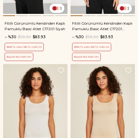
3
3
Fitilli Görünümlü Kendinden Kaplı
Fitilli Görünümlü Kendinden Kaplı
Pamuklu Basic Atlet C17201 Siyah
Pamuklu Basic Atlet C17201
Beyaz
%30
$119.90
$83.93
%30
$119.90
$83.93
2500 TL üstü 150 TL indirim
2500 TL üstü 150 TL indirim
Büyük Yaz İndirimi
Büyük Yaz İndirimi