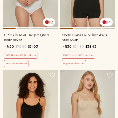
2
4
C11923 İp Askılı Dikişsiz Çıtçıtlı
C15011 Dikişsiz Ripli İnce Askılı
Body Beyaz
Atlet Siyah
%30
$72.90
$51.03
%30
$54.90
$38.43
2500 TL üstü 150 TL indirim
2500 TL üstü 150 TL indirim
Büyük Yaz İndirimi
Büyük Yaz İndirimi