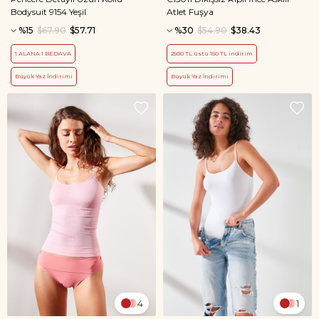
Bodysuit 9154 Yeşil
Atlet Fuşya
%15
$67.90
$57.71
%30
$54.90
$38.43
1 ALANA 1 BEDAVA
2500 TL üstü 150 TL indirim
Büyük Yaz İndirimi
Büyük Yaz İndirimi
4
1