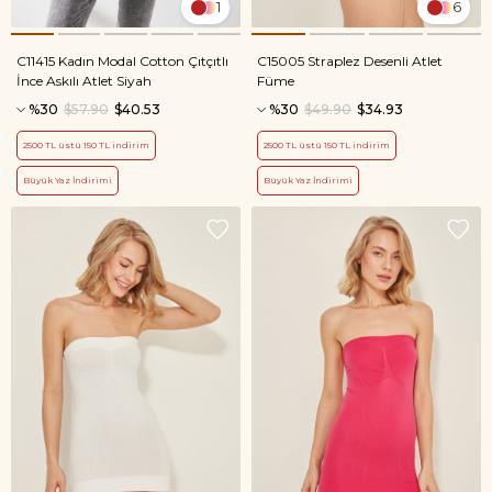
1
6
C11415 Kadın Modal Cotton Çıtçıtlı
C15005 Straplez Desenli Atlet
İnce Askılı Atlet Siyah
Füme
%30
$57.90
$40.53
%30
$49.90
$34.93
2500 TL üstü 150 TL indirim
2500 TL üstü 150 TL indirim
Büyük Yaz İndirimi
Büyük Yaz İndirimi