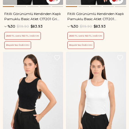
Fitilli Görünümlü Kendinden Kaplı
Fitilli Görünümlü Kendinden Kaplı
Pamuklu Basic Atlet C17201 Gri
Pamuklu Basic Atlet C17201
Melanj
Kahverengi
%30
$119.90
$83.93
%30
$119.90
$83.93
2500 TL üstü 150 TL indirim
2500 TL üstü 150 TL indirim
Büyük Yaz İndirimi
Büyük Yaz İndirimi