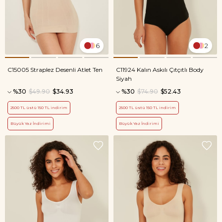
6
2
C15005 Straplez Desenli Atlet Ten
C11924 Kalın Askılı Çıtçıtlı Body
Siyah
%30
$49.90
$34.93
%30
$74.90
$52.43
2500 TL üstü 150 TL indirim
2500 TL üstü 150 TL indirim
Büyük Yaz İndirimi
Büyük Yaz İndirimi