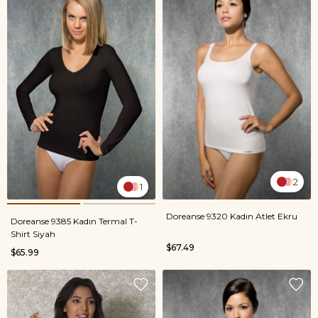
2
1
Doreanse 9320 Kadın Atlet Ekru
Doreanse 9385 Kadın Termal T-
Shirt Siyah
$67.49
$65.99