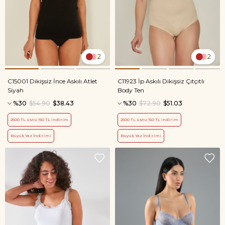
2
2
C15001 Dikişsiz İnce Askılı Atlet
C11923 İp Askılı Dikişsiz Çıtçıtlı
Siyah
Body Ten
%30
$54.90
$38.43
%30
$72.90
$51.03
2500 TL üstü 150 TL indirim
2500 TL üstü 150 TL indirim
Büyük Yaz İndirimi
Büyük Yaz İndirimi