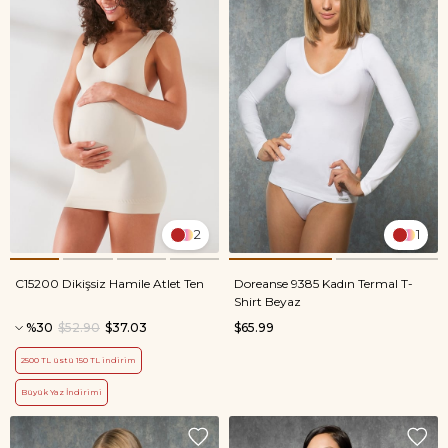
2
1
C15200 Dikişsiz Hamile Atlet Ten
Doreanse 9385 Kadın Termal T-
Shirt Beyaz
%30
$52.90
$37.03
$65.99
2500 TL üstü 150 TL indirim
Büyük Yaz İndirimi