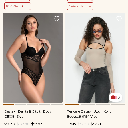
Büyük Yaz İndirimi
Büyük Yaz İndirimi
3
Destekli Dantelli Çıtçıtlı Body
Pencere Detaylı Uzun Kollu
C15081 Siyah
Bodysuit 9154 Vizon
%30
$137.90
$96.53
%15
$67.90
$57.71