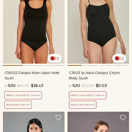
2
2
C15002 Dikişsiz Kalın Askılı Atlet
C11923 İp Askılı Dikişsiz Çıtçıtlı
Siyah
Body Siyah
%30
$54.90
$38.43
%30
$72.90
$51.03
2500 TL üstü 150 TL indirim
2500 TL üstü 150 TL indirim
Büyük Yaz İndirimi
Büyük Yaz İndirimi