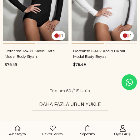
1
1
Doreanse 12407 Kadın Likralı
Doreanse 12407 Kadın Likralı
Modal Body Siyah
Modal Body Beyaz
$76.49
$76.49
Toplam
60
/
161
Ürün
DAHA FAZLA ÜRÜN YÜKLE
Anasayfa
Favorilerim
Sepetim
Üye Girişi