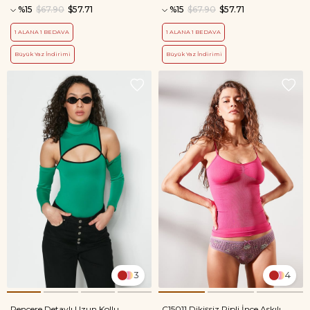
%15
$67.90
$57.71
%15
$67.90
$57.71
1 ALANA 1 BEDAVA
1 ALANA 1 BEDAVA
Büyük Yaz İndirimi
Büyük Yaz İndirimi
3
4
Pencere Detaylı Uzun Kollu
C15011 Dikişsiz Ripli İnce Askılı