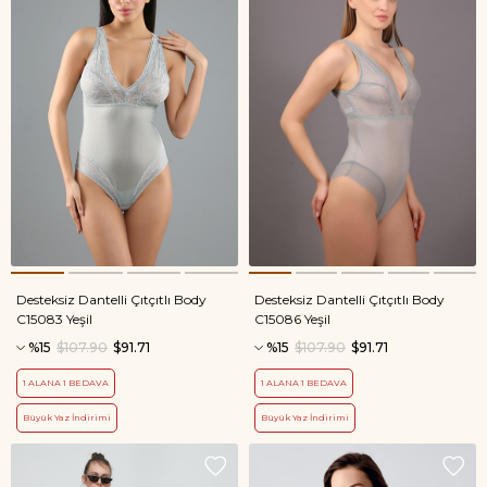
Desteksiz Dantelli Çıtçıtlı Body
Desteksiz Dantelli Çıtçıtlı Body
C15083 Yeşil
C15086 Yeşil
%15
$107.90
$91.71
%15
$107.90
$91.71
1 ALANA 1 BEDAVA
1 ALANA 1 BEDAVA
Büyük Yaz İndirimi
Büyük Yaz İndirimi