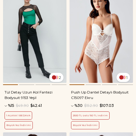
2
1
Tül Detay Uzun Kol Fantezi
Push Up Dantel Detaylı Bodysuit
Bodysuit 9153 Yeşil
C15097 Ekru
%15
$49.90
$42.41
%30
$152.90
$107.03
1 ALANA 1 BEDAVA
2500 TL üstü 150 TL indirim
Büyük Yaz İndirimi
Büyük Yaz İndirimi