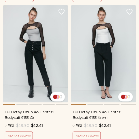
2
2
Tül Detay Uzun Kol Fantezi
Tül Detay Uzun Kol Fantezi
Bodysuit 9153 Gri
Bodysuit 9153 Krem
%15
$49.90
$42.41
%15
$49.90
$42.41
1 ALANA 1 BEDAVA
1 ALANA 1 BEDAVA