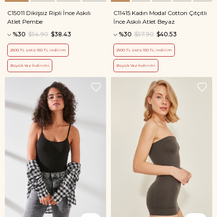
C15011 Dikişsiz Ripli İnce Askılı
C11415 Kadın Modal Cotton Çıtçıtlı
Atlet Pembe
İnce Askılı Atlet Beyaz
%30
$54.90
$38.43
%30
$57.90
$40.53
2500 TL üstü 150 TL indirim
2500 TL üstü 150 TL indirim
Büyük Yaz İndirimi
Büyük Yaz İndirimi