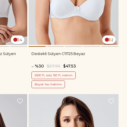
4
2
z Sütyen
Destekli Sütyen C11725 Beyaz
%30
$67.90
$47.53
2500 TL üstü 150 TL indirim
Büyük Yaz İndirimi