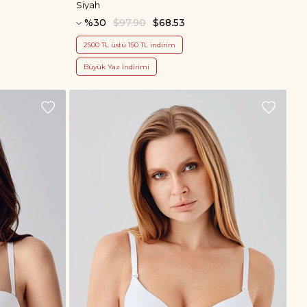
Siyah
%30
$97.90
$68.53
2500 TL üstü 150 TL indirim
Büyük Yaz İndirimi