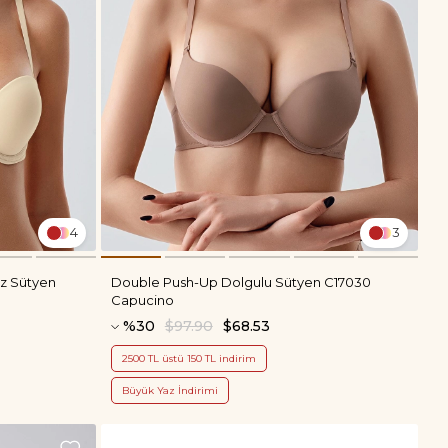
4
3
z Sütyen
Double Push-Up Dolgulu Sütyen C17030
Capucino
%30
$97.90
$68.53
2500 TL üstü 150 TL indirim
Büyük Yaz İndirimi