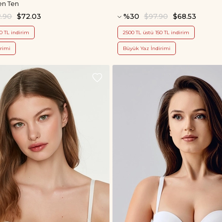
en Ten
2.90
$72.03
%30
$97.90
$68.53
0 TL indirim
2500 TL üstü 150 TL indirim
rimi
Büyük Yaz İndirimi