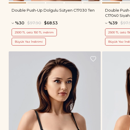
Double Push-Up Dolgulu Sütyen C17030 Ten
Double Push-
C17040 Siyah
%30
$97.90
$68.53
%39
$97.
2500 TL üstü 150 TL indirim
2500 TL üstü 15
Büyük Yaz İndirimi
Büyük Yaz İndi