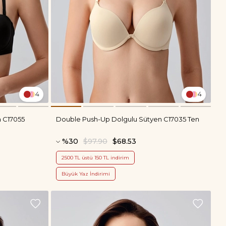
4
4
n C17055
Double Push-Up Dolgulu Sütyen C17035 Ten
%30
$97.90
$68.53
2500 TL üstü 150 TL indirim
Büyük Yaz İndirimi