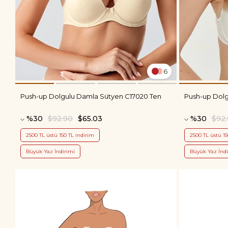
6
Push-up Dolgulu Damla Sütyen C17020 Ten
Push-up Dolg
%30
$92.90
$65.03
%30
$92
2500 TL üstü 150 TL indirim
2500 TL üstü 15
Büyük Yaz İndirimi
Büyük Yaz İndi