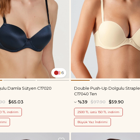
6
gulu Damla Sütyen C17020
Double Push-Up Dolgulu Straple
C17040 Ten
.90
$65.03
%39
$97.90
$59.90
0 TL indirim
2500 TL üstü 150 TL indirim
rimi
Büyük Yaz İndirimi