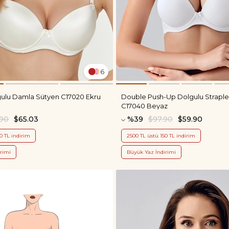
6
ulu Damla Sütyen C17020 Ekru
Double Push-Up Dolgulu Straple
C17040 Beyaz
.90
$65.03
%39
$97.90
$59.90
0 TL indirim
2500 TL üstü 150 TL indirim
rimi
Büyük Yaz İndirimi