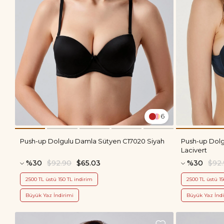
6
Push-up Dolgulu Damla Sütyen C17020 Siyah
Push-up Dol
Lacivert
%30
$92.90
$65.03
%30
$92
2500 TL üstü 150 TL indirim
2500 TL üstü 15
Büyük Yaz İndirimi
Büyük Yaz İndi