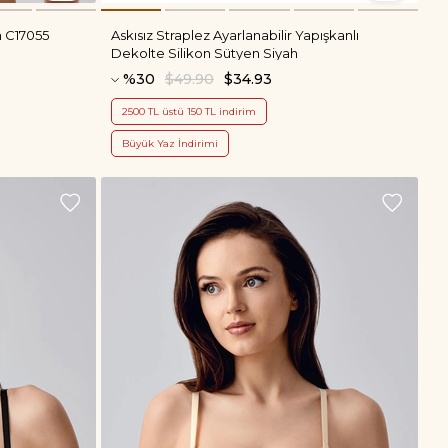
n C17055
Askısız Straplez Ayarlanabilir Yapışkanlı
Dekolte Silikon Sütyen Siyah
%30
$49.90
$34.93
2500 TL üstü 150 TL indirim
Büyük Yaz İndirimi