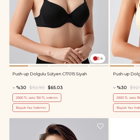
4
Push-up Dolgulu Sütyen C17015 Siyah
Push-up Dolg
%30
$92.90
$65.03
%30
$92
2500 TL üstü 150 TL indirim
2500 TL üstü 15
Büyük Yaz İndirimi
Büyük Yaz İndi