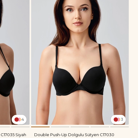
4
3
C17035 Siyah
Double Push-Up Dolgulu Sütyen C17030