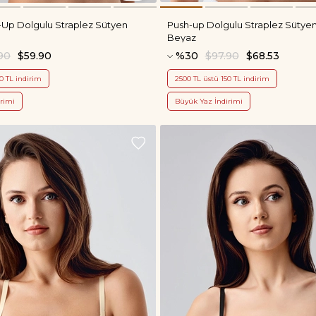
Up Dolgulu Straplez Sütyen
Push-up Dolgulu Straplez Sütye
Beyaz
90
$59.90
%30
$97.90
$68.53
0 TL indirim
2500 TL üstü 150 TL indirim
rimi
Büyük Yaz İndirimi