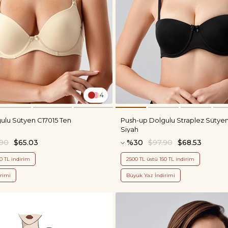
4
ulu Sütyen C17015 Ten
Push-up Dolgulu Straplez Sütye
Siyah
.90
$65.03
%30
$97.90
$68.53
0 TL indirim
2500 TL üstü 150 TL indirim
rimi
Büyük Yaz İndirimi