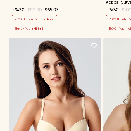
Kopçalı Süty
%30
$92.90
$65.03
%30
$10
2500 TL üstü 150 TL indirim
2500 TL üstü 15
Büyük Yaz İndirimi
Büyük Yaz İndi