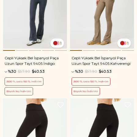
1
1
Cepli Yüksek Bel İspanyol Paça
Cepli Yüksek Bel İspanyol Paça
Uzun Spor Tayt 9405 İndigo
Uzun Spor Tayt 9405 Kahverengi
%30
$57.90
$40.53
%30
$57.90
$40.53
2500 TL üstü 150 TL indirim
2500 TL üstü 150 TL indirim
Büyük Yaz İndirimi
Büyük Yaz İndirimi