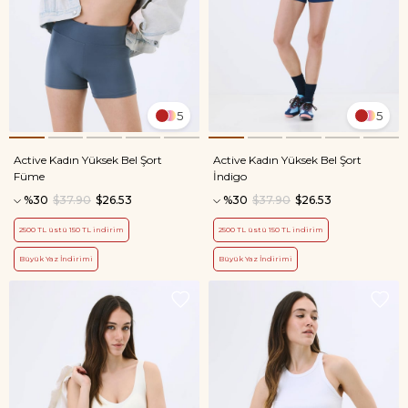
5
5
Active Kadın Yüksek Bel Şort
Active Kadın Yüksek Bel Şort
Füme
İndigo
%30
$37.90
$26.53
%30
$37.90
$26.53
2500 TL üstü 150 TL indirim
2500 TL üstü 150 TL indirim
Büyük Yaz İndirimi
Büyük Yaz İndirimi