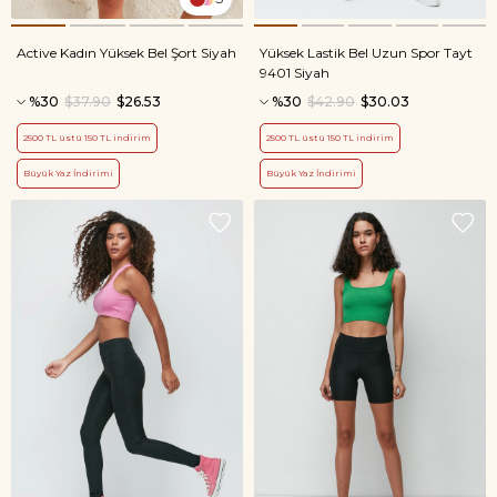
Active Kadın Yüksek Bel Şort Siyah
Yüksek Lastik Bel Uzun Spor Tayt
9401 Siyah
%30
$37.90
$26.53
%30
$42.90
$30.03
2500 TL üstü 150 TL indirim
2500 TL üstü 150 TL indirim
Büyük Yaz İndirimi
Büyük Yaz İndirimi