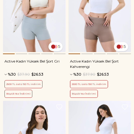
5
5
Active Kadın Yüksek Bel Şort Gri
Active Kadın Yüksek Bel Şort
Kahverengi
%30
$37.90
$26.53
%30
$37.90
$26.53
2500 TL üstü 150 TL indirim
2500 TL üstü 150 TL indirim
Büyük Yaz İndirimi
Büyük Yaz İndirimi