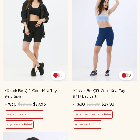
2
2
Yüksek Bel Çift Cepli Kısa Tayt
Yüksek Bel Çift Cepli Kısa Tayt
9417 Siyah
9417 Lacivert
%30
$39.90
$27.93
%30
$39.90
$27.93
2500 TL üstü 150 TL indirim
2500 TL üstü 150 TL indirim
Büyük Yaz İndirimi
Büyük Yaz İndirimi