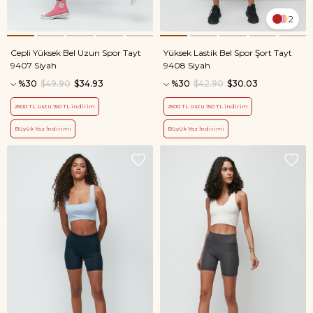
2
Cepli Yüksek Bel Uzun Spor Tayt
Yüksek Lastik Bel Spor Şort Tayt
9407 Siyah
9408 Siyah
%30
$49.90
$34.93
%30
$42.90
$30.03
2500 TL üstü 150 TL indirim
2500 TL üstü 150 TL indirim
Büyük Yaz İndirimi
Büyük Yaz İndirimi