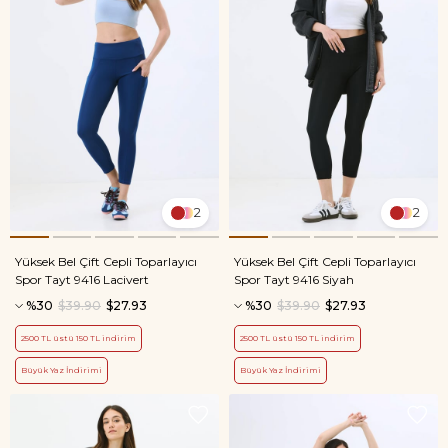
2
2
Yüksek Bel Çift Cepli Toparlayıcı
Yüksek Bel Çift Cepli Toparlayıcı
Spor Tayt 9416 Lacivert
Spor Tayt 9416 Siyah
%30
$39.90
$27.93
%30
$39.90
$27.93
2500 TL üstü 150 TL indirim
2500 TL üstü 150 TL indirim
Büyük Yaz İndirimi
Büyük Yaz İndirimi