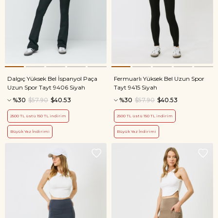
Dalgıç Yüksek Bel İspanyol Paça
Fermuarlı Yüksek Bel Uzun Spor
Uzun Spor Tayt 9406 Siyah
Tayt 9415 Siyah
%30
$57.90
$40.53
%30
$57.90
$40.53
2500 TL üstü 150 TL indirim
2500 TL üstü 150 TL indirim
Büyük Yaz İndirimi
Büyük Yaz İndirimi