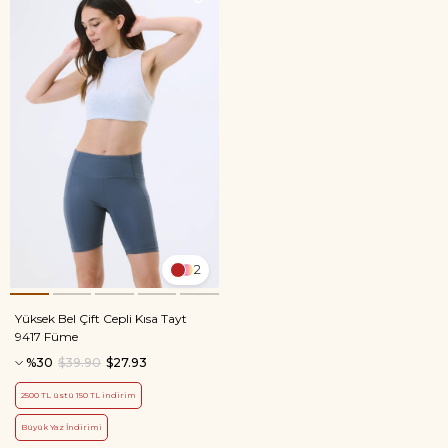
2
Yüksek Bel Çift Cepli Kısa Tayt
9417 Füme
%30
$39.90
$27.93
2500 TL üstü 150 TL indirim
Büyük Yaz İndirimi