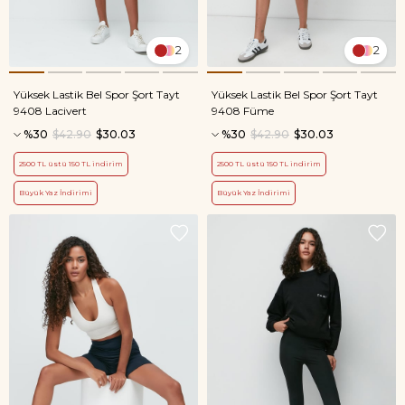
2
2
Yüksek Lastik Bel Spor Şort Tayt
Yüksek Lastik Bel Spor Şort Tayt
9408 Lacivert
9408 Füme
%30
$42.90
$30.03
%30
$42.90
$30.03
2500 TL üstü 150 TL indirim
2500 TL üstü 150 TL indirim
Büyük Yaz İndirimi
Büyük Yaz İndirimi