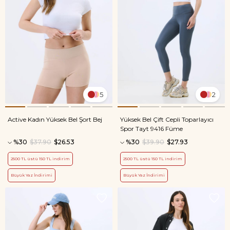
5
2
Active Kadın Yüksek Bel Şort Bej
Yüksek Bel Çift Cepli Toparlayıcı
Spor Tayt 9416 Füme
%30
$37.90
$26.53
%30
$39.90
$27.93
2500 TL üstü 150 TL indirim
2500 TL üstü 150 TL indirim
Büyük Yaz İndirimi
Büyük Yaz İndirimi