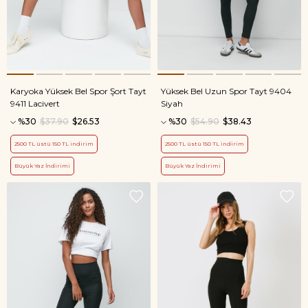
Karyoka Yüksek Bel Spor Şort Tayt
Yüksek Bel Uzun Spor Tayt 9404
9411 Lacivert
Siyah
%30
$37.90
$26.53
%30
$54.90
$38.43
2500 TL üstü 150 TL indirim
2500 TL üstü 150 TL indirim
Büyük Yaz İndirimi
Büyük Yaz İndirimi