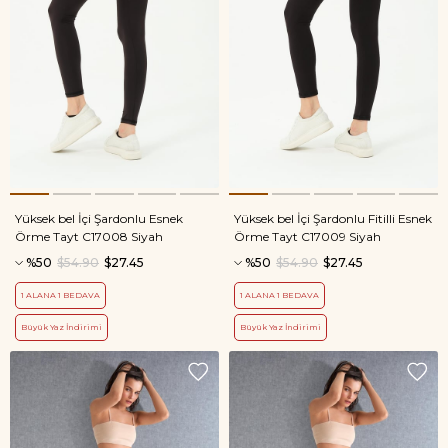
Yüksek bel İçi Şardonlu Esnek
Yüksek bel İçi Şardonlu Fitilli Esnek
Örme Tayt C17008 Siyah
Örme Tayt C17009 Siyah
%50
$54.90
$27.45
%50
$54.90
$27.45
1 ALANA 1 BEDAVA
1 ALANA 1 BEDAVA
Büyük Yaz İndirimi
Büyük Yaz İndirimi