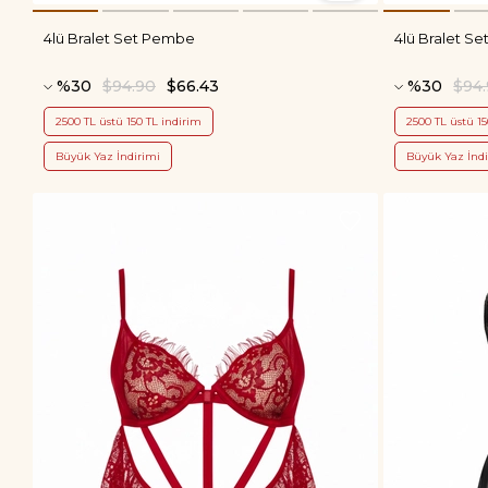
4lü Bralet Set Pembe
4lü Bralet Se
%30
$94.90
$66.43
%30
$94
2500 TL üstü 150 TL indirim
2500 TL üstü 15
Büyük Yaz İndirimi
Büyük Yaz İndi