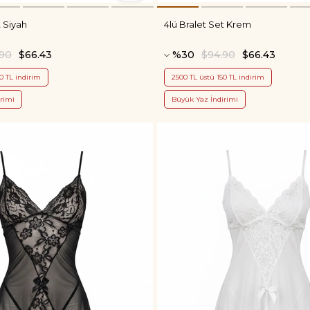
t Siyah
4lü Bralet Set Krem
.90
$66.43
%30
$94.90
$66.43
0 TL indirim
2500 TL üstü 150 TL indirim
rimi
Büyük Yaz İndirimi