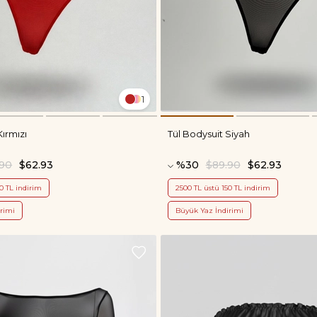
1
Kırmızı
Tül Bodysuit Siyah
.90
$62.93
%30
$89.90
$62.93
0 TL indirim
2500 TL üstü 150 TL indirim
rimi
Büyük Yaz İndirimi