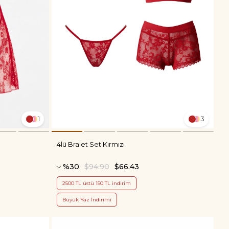
1
3
4lü Bralet Set Kırmızı
%30
$94.90
$66.43
2500 TL üstü 150 TL indirim
Büyük Yaz İndirimi