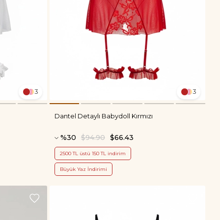
3
3
Dantel Detaylı Babydoll Kırmızı
%30
$94.90
$66.43
2500 TL üstü 150 TL indirim
Büyük Yaz İndirimi