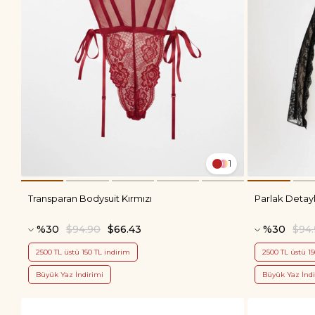
1
Transparan Bodysuit Kırmızı
Parlak Detayl
%30
$94.90
$66.43
%30
$94
2500 TL üstü 150 TL indirim
2500 TL üstü 15
Büyük Yaz İndirimi
Büyük Yaz İndi