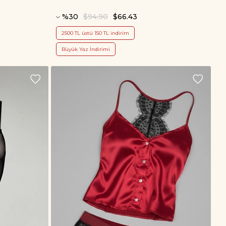
%30
$94.90
$66.43
2500 TL üstü 150 TL indirim
Büyük Yaz İndirimi