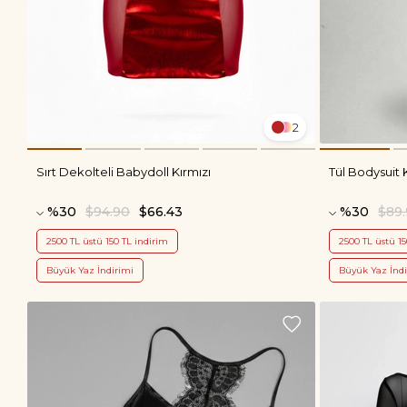
2
Sırt Dekolteli Babydoll Kırmızı
Tül Bodysuit 
%30
$94.90
$66.43
%30
$89
2500 TL üstü 150 TL indirim
2500 TL üstü 15
Büyük Yaz İndirimi
Büyük Yaz İndi