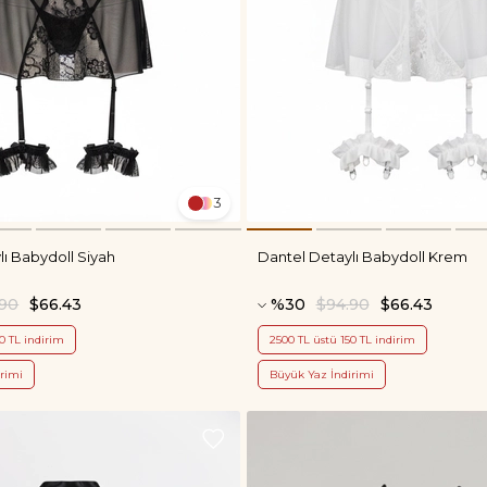
3
lı Babydoll Siyah
Dantel Detaylı Babydoll Krem
.90
$66.43
%30
$94.90
$66.43
0 TL indirim
2500 TL üstü 150 TL indirim
rimi
Büyük Yaz İndirimi