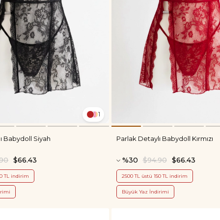
1
ı Babydoll Siyah
Parlak Detaylı Babydoll Kırmızı
.90
$66.43
%30
$94.90
$66.43
0 TL indirim
2500 TL üstü 150 TL indirim
rimi
Büyük Yaz İndirimi