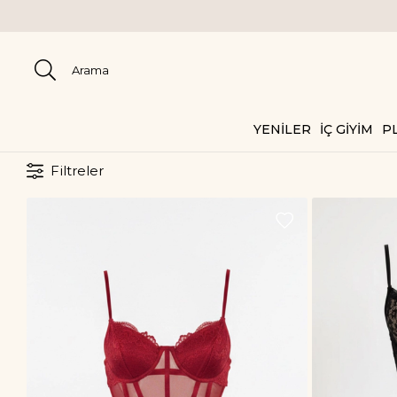
2000
YENİLER
İÇ GİYİM
PL
Filtreler