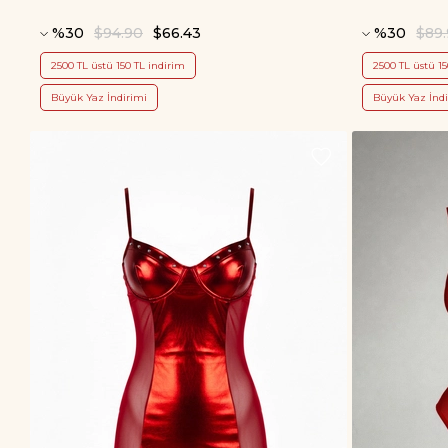
%30
$94.90
$66.43
%30
$89
2500 TL üstü 150 TL indirim
2500 TL üstü 15
Büyük Yaz İndirimi
Büyük Yaz İndi