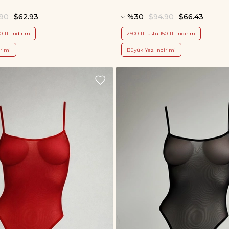
.90
$62.93
%30
$94.90
$66.43
0 TL indirim
2500 TL üstü 150 TL indirim
rimi
Büyük Yaz İndirimi