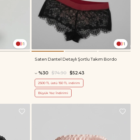
1
1
Saten Dantel Detaylı Şortlu Takım Bordo
%30
$74.90
$52.43
2500 TL üstü 150 TL indirim
Büyük Yaz İndirimi