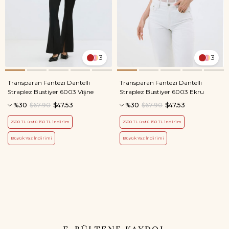
3
3
Transparan Fantezi Dantelli
Transparan Fantezi Dantelli
Straplez Bustiyer 6003 Vişne
Straplez Bustiyer 6003 Ekru
%30
$67.90
$47.53
%30
$67.90
$47.53
2500 TL üstü 150 TL indirim
2500 TL üstü 150 TL indirim
Büyük Yaz İndirimi
Büyük Yaz İndirimi
E-BÜLTENE KAYDOL