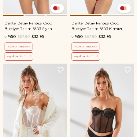
1
1
Dantel Detay Fantezi Crop
Dantel Detay Fantezi Crop
Bustiyer Takım 6503 Siyah
Bustiyer Takım 6503 Kırmızı
%50
$67.90
$33.95
%50
$67.90
$33.95
1 ALANA 1 BEDAVA
1 ALANA 1 BEDAVA
Büyük Yaz İndirimi
Büyük Yaz İndirimi