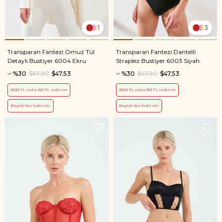
1
3
Transparan Fantezi Omuz Tül
Transparan Fantezi Dantelli
Detaylı Bustiyer 6004 Ekru
Straplez Bustiyer 6003 Siyah
%30
$67.90
$47.53
%30
$67.90
$47.53
2500 TL üstü 150 TL indirim
2500 TL üstü 150 TL indirim
Büyük Yaz İndirimi
Büyük Yaz İndirimi