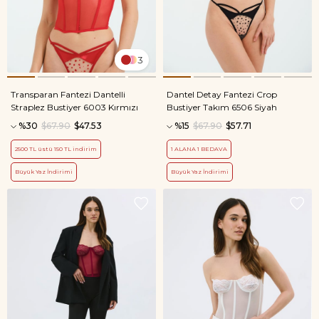
3
Transparan Fantezi Dantelli
Dantel Detay Fantezi Crop
Straplez Bustiyer 6003 Kırmızı
Bustiyer Takım 6506 Siyah
%30
$67.90
$47.53
%15
$67.90
$57.71
2500 TL üstü 150 TL indirim
1 ALANA 1 BEDAVA
Büyük Yaz İndirimi
Büyük Yaz İndirimi