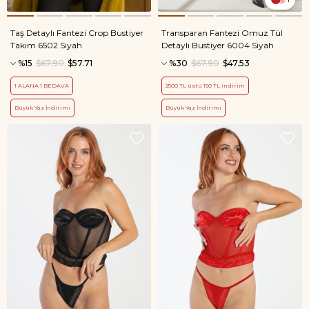
Taş Detaylı Fantezi Crop Bustiyer
Transparan Fantezi Omuz Tül
Takım 6502 Siyah
Detaylı Bustiyer 6004 Siyah
%15
$67.90
$57.71
%30
$67.90
$47.53
1 ALANA 1 BEDAVA
2500 TL üstü 150 TL indirim
Büyük Yaz İndirimi
Büyük Yaz İndirimi