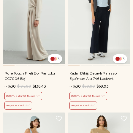
3
3
Pure Touch Pileli Bol Pantolon
Kadın Dikiş Detaylı Palazzo
CC7006 Bej
Eşofman Altı 746 Lacivert
%30
$194.90
$136.43
%30
$99.90
$69.93
2500 TL üstü 150 TL indirim
2500 TL üstü 150 TL indirim
Büyük Yaz İndirimi
Büyük Yaz İndirimi