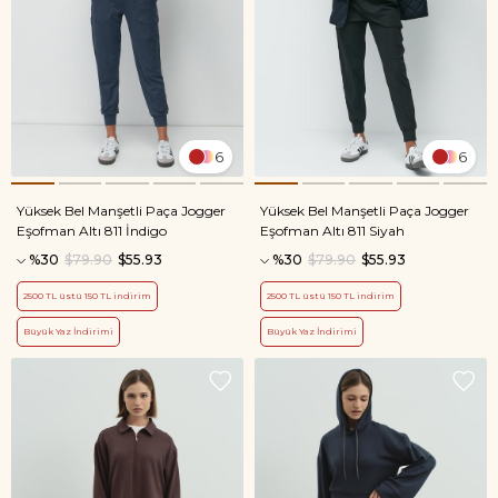
6
6
Yüksek Bel Manşetli Paça Jogger
Yüksek Bel Manşetli Paça Jogger
Eşofman Altı 811 İndigo
Eşofman Altı 811 Siyah
%30
$79.90
$55.93
%30
$79.90
$55.93
2500 TL üstü 150 TL indirim
2500 TL üstü 150 TL indirim
Büyük Yaz İndirimi
Büyük Yaz İndirimi