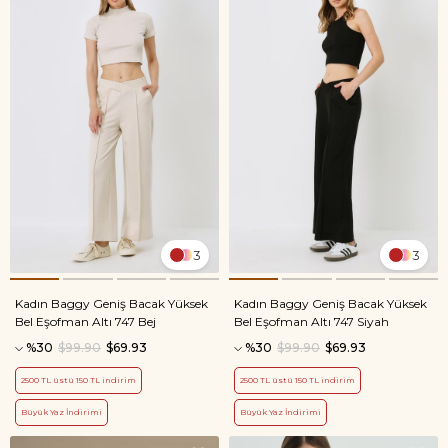
3
3
Kadın Baggy Geniş Bacak Yüksek
Kadın Baggy Geniş Bacak Yüksek
Bel Eşofman Altı 747 Bej
Bel Eşofman Altı 747 Siyah
%30
$99.90
$69.93
%30
$99.90
$69.93
2500 TL üstü 150 TL indirim
2500 TL üstü 150 TL indirim
Büyük Yaz İndirimi
Büyük Yaz İndirimi