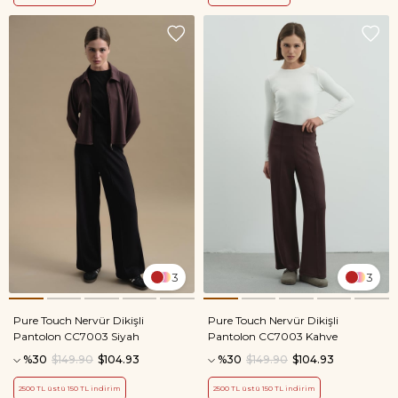
3
3
Pure Touch Nervür Dikişli
Pure Touch Nervür Dikişli
Pantolon CC7003 Siyah
Pantolon CC7003 Kahve
%30
$149.90
$104.93
%30
$149.90
$104.93
2500 TL üstü 150 TL indirim
2500 TL üstü 150 TL indirim