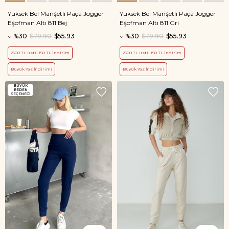
Yüksek Bel Manşetli Paça Jogger
Yüksek Bel Manşetli Paça Jogger
Eşofman Altı 811 Bej
Eşofman Altı 811 Gri
%30
$79.90
$55.93
%30
$79.90
$55.93
2500 TL üstü 150 TL indirim
2500 TL üstü 150 TL indirim
Büyük Yaz İndirimi
Büyük Yaz İndirimi
BÜYÜK
BEDEN
SEÇENEĞI