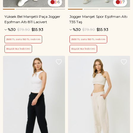
6
7
Yüksek Bel Manşetli Paça Jogger
Jogger Manşet Spor Eşofman Altı
Eşofman Altı 811 Lacivert
735 Taş
%30
$79.90
$55.93
%30
$79.90
$55.93
2500 TL üstü 150 TL indirim
2500 TL üstü 150 TL indirim
Büyük Yaz İndirimi
Büyük Yaz İndirimi