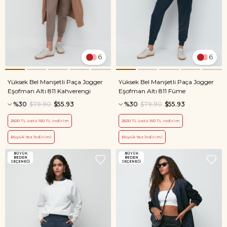
6
6
Yüksek Bel Manşetli Paça Jogger
Yüksek Bel Manşetli Paça Jogger
Eşofman Altı 811 Kahverengi
Eşofman Altı 811 Füme
%30
$79.90
$55.93
%30
$79.90
$55.93
2500 TL üstü 150 TL indirim
2500 TL üstü 150 TL indirim
Büyük Yaz İndirimi
Büyük Yaz İndirimi
BÜYÜK
BÜYÜK
BEDEN
BEDEN
SEÇENEĞI
SEÇENEĞI