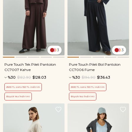
3
3
Pure Touch Tek Pileli Pantolon
Pure Touch Pileli Bol Pantolon
CC7007 Kahve
CC7006 Füme
%30
$182.90
$128.03
%30
$194.90
$136.43
2500 TL üstü 150 TL indirim
2500 TL üstü 150 TL indirim
Büyük Yaz İndirimi
Büyük Yaz İndirimi