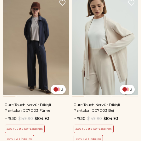
3
3
Pure Touch Nervür Dikişli
Pure Touch Nervür Dikişli
Pantolon CC7003 Füme
Pantolon CC7003 Bej
%30
$149.90
$104.93
%30
$149.90
$104.93
2500 TL üstü 150 TL indirim
2500 TL üstü 150 TL indirim
Büyük Yaz İndirimi
Büyük Yaz İndirimi