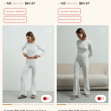
%15
$94.90
$80.67
%15
$94.90
$80.67
1 ALANA 1 BEDAVA
1 ALANA 1 BEDAVA
Büyük Yaz İndirimi
Büyük Yaz İndirimi
1
1
Yüksek Bel Soft İspanyol Paça
Yüksek Bel Soft İspanyol Paça