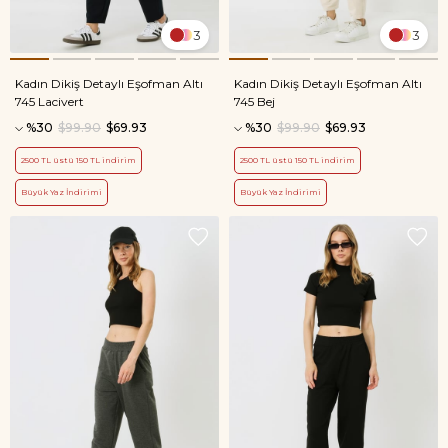
3
3
Kadın Dikiş Detaylı Eşofman Altı
Kadın Dikiş Detaylı Eşofman Altı
745 Lacivert
745 Bej
%30
$99.90
$69.93
%30
$99.90
$69.93
2500 TL üstü 150 TL indirim
2500 TL üstü 150 TL indirim
Büyük Yaz İndirimi
Büyük Yaz İndirimi