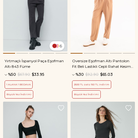
6
Yırtmaçlı İspanyol Paça Eşofman
Oversize Eşofman Altı Pantolon
Altı 843 Füme
Fit Beli Lastikli Cepli Rahat Kesim
Kadın Flex Vizon
%50
$67.90
$33.95
%30
$92.90
$65.03
1 ALANA 1 BEDAVA
2500 TL üstü 150 TL indirim
Büyük Yaz İndirimi
Büyük Yaz İndirimi