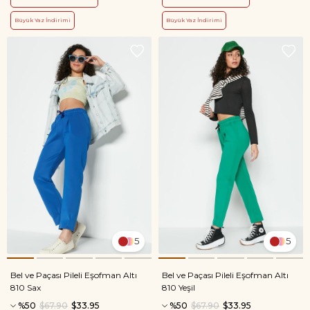
Büyük Yaz İndirimi
Büyük Yaz İndirimi
5
5
Bel ve Paçası Pileli Eşofman Altı
Bel ve Paçası Pileli Eşofman Altı
810 Sax
810 Yeşil
%50
$67.90
$33.95
%50
$67.90
$33.95