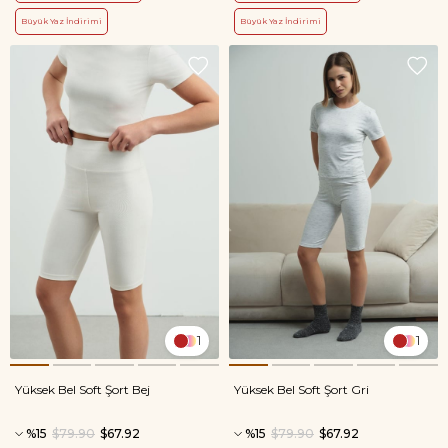
Büyük Yaz İndirimi
Büyük Yaz İndirimi
1
1
Yüksek Bel Soft Şort Bej
Yüksek Bel Soft Şort Gri
%15
$79.90
$67.92
%15
$79.90
$67.92