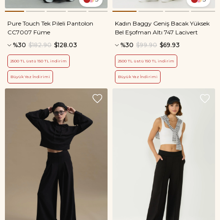
Pure Touch Tek Pileli Pantolon
Kadın Baggy Geniş Bacak Yüksek
CC7007 Füme
Bel Eşofman Altı 747 Lacivert
%30
$182.90
$128.03
%30
$99.90
$69.93
2500 TL üstü 150 TL indirim
2500 TL üstü 150 TL indirim
Büyük Yaz İndirimi
Büyük Yaz İndirimi