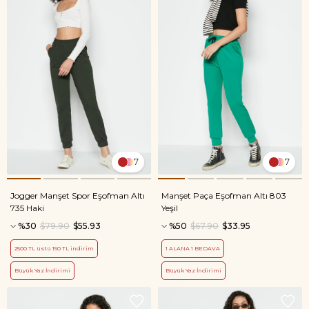
7
7
Jogger Manşet Spor Eşofman Altı
Manşet Paça Eşofman Altı 803
735 Haki
Yeşil
%30
$79.90
$55.93
%50
$67.90
$33.95
2500 TL üstü 150 TL indirim
1 ALANA 1 BEDAVA
Büyük Yaz İndirimi
Büyük Yaz İndirimi