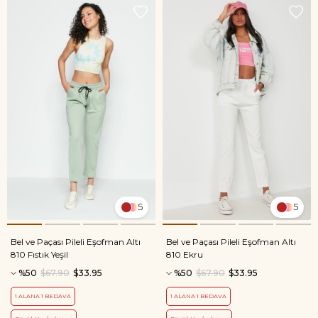
5
5
Bel ve Paçası Pileli Eşofman Altı
Bel ve Paçası Pileli Eşofman Altı
810 Fıstık Yeşil
810 Ekru
%50
$67.90
$33.95
%50
$67.90
$33.95
1 ALANA 1 BEDAVA
1 ALANA 1 BEDAVA