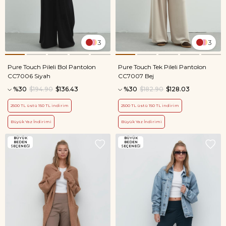
3
3
Pure Touch Pileli Bol Pantolon
Pure Touch Tek Pileli Pantolon
CC7006 Siyah
CC7007 Bej
%30
$194.90
$136.43
%30
$182.90
$128.03
2500 TL üstü 150 TL indirim
2500 TL üstü 150 TL indirim
Büyük Yaz İndirimi
Büyük Yaz İndirimi
BÜYÜK
BÜYÜK
BEDEN
BEDEN
SEÇENEĞI
SEÇENEĞI