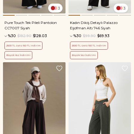
3
3
Pure Touch Tek Pileli Pantolon
Kadın Dikiş Detaylı Palazzo
CC7007 Siyah
Eşofman Altı 746 Siyah
%30
$182.90
$128.03
%30
$99.90
$69.93
2500 TL üstü 150 TL indirim
2500 TL üstü 150 TL indirim
Büyük Yaz İndirimi
Büyük Yaz İndirimi