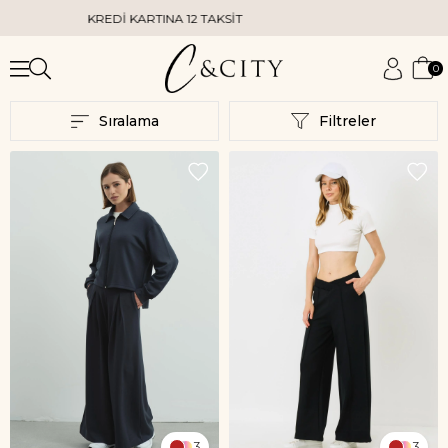
KREDİ KARTINA 12 TAKSİT
KAPIDA KRED
0
Sıralama
Filtreler
3
3