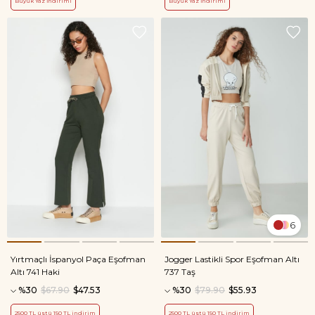
Büyük Yaz İndirimi
Büyük Yaz İndirimi
6
Yırtmaçlı İspanyol Paça Eşofman
Jogger Lastikli Spor Eşofman Altı
Altı 741 Haki
737 Taş
%30
$67.90
$47.53
%30
$79.90
$55.93
2500 TL üstü 150 TL indirim
2500 TL üstü 150 TL indirim