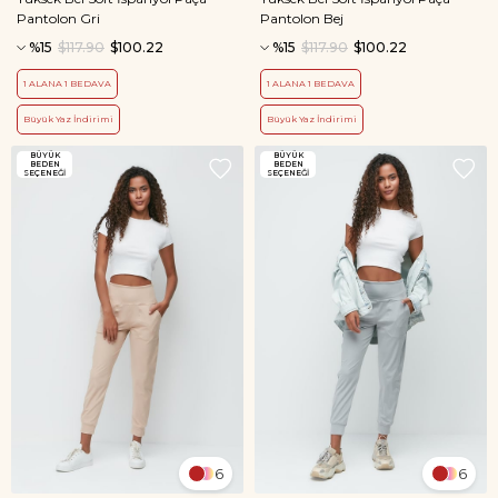
Pantolon Gri
Pantolon Bej
%15
$117.90
$100.22
%15
$117.90
$100.22
1 ALANA 1 BEDAVA
1 ALANA 1 BEDAVA
Büyük Yaz İndirimi
Büyük Yaz İndirimi
BÜYÜK
BÜYÜK
BEDEN
BEDEN
SEÇENEĞI
SEÇENEĞI
6
6