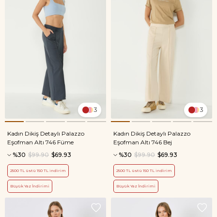
3
3
Kadın Dikiş Detaylı Palazzo
Kadın Dikiş Detaylı Palazzo
Eşofman Altı 746 Füme
Eşofman Altı 746 Bej
%30
$99.90
$69.93
%30
$99.90
$69.93
2500 TL üstü 150 TL indirim
2500 TL üstü 150 TL indirim
Büyük Yaz İndirimi
Büyük Yaz İndirimi