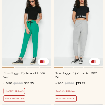
11
11
Basic Jogger Eşofman Altı 802
Basic Jogger Eşofman Altı 802
Yeşil
Gri
%50
$67.90
$33.95
%50
$67.90
$33.95
1 ALANA 1 BEDAVA
1 ALANA 1 BEDAVA
Büyük Yaz İndirimi
Büyük Yaz İndirimi