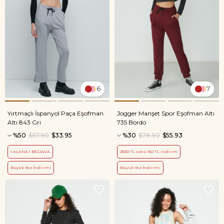
6
7
Yırtmaçlı İspanyol Paça Eşofman
Jogger Manşet Spor Eşofman Altı
Altı 843 Gri
735 Bordo
%50
$67.90
$33.95
%30
$79.90
$55.93
1 ALANA 1 BEDAVA
2500 TL üstü 150 TL indirim
Büyük Yaz İndirimi
Büyük Yaz İndirimi