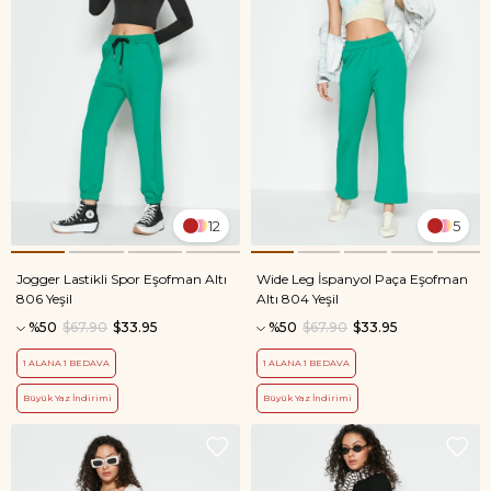
12
5
Jogger Lastikli Spor Eşofman Altı
Wide Leg İspanyol Paça Eşofman
806 Yeşil
Altı 804 Yeşil
%50
$67.90
$33.95
%50
$67.90
$33.95
1 ALANA 1 BEDAVA
1 ALANA 1 BEDAVA
Büyük Yaz İndirimi
Büyük Yaz İndirimi