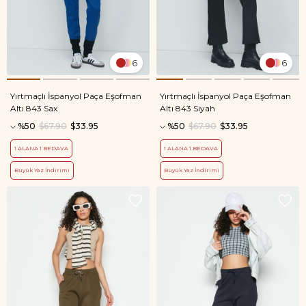
6
6
Yırtmaçlı İspanyol Paça Eşofman
Yırtmaçlı İspanyol Paça Eşofman
Altı 843 Sax
Altı 843 Siyah
%50
$67.90
$33.95
%50
$67.90
$33.95
1 ALANA 1 BEDAVA
1 ALANA 1 BEDAVA
Büyük Yaz İndirimi
Büyük Yaz İndirimi