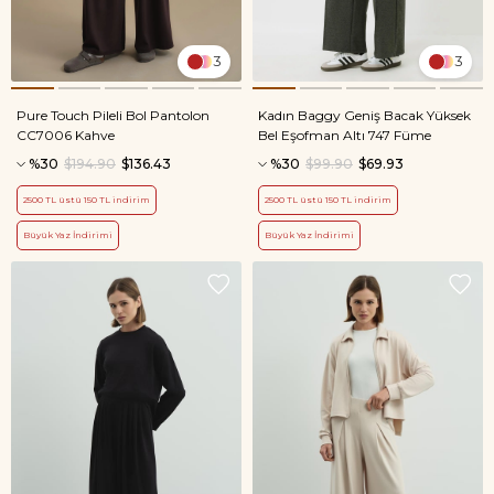
3
3
Pure Touch Pileli Bol Pantolon
Kadın Baggy Geniş Bacak Yüksek
CC7006 Kahve
Bel Eşofman Altı 747 Füme
%30
$194.90
$136.43
%30
$99.90
$69.93
2500 TL üstü 150 TL indirim
2500 TL üstü 150 TL indirim
Büyük Yaz İndirimi
Büyük Yaz İndirimi