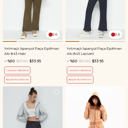
6
6
Yırtmaçlı İspanyol Paça Eşofman
Yırtmaçlı İspanyol Paça Eşofman
Altı 843 Haki
Altı 843 Lacivert
%50
$67.90
$33.95
%50
$67.90
$33.95
1 ALANA 1 BEDAVA
1 ALANA 1 BEDAVA
Büyük Yaz İndirimi
Büyük Yaz İndirimi