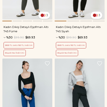
3
3
Kadın Dikiş Detaylı Eşofman Altı
Kadın Dikiş Detaylı Eşofman Altı
745 Füme
745 Siyah
%30
$99.90
$69.93
%30
$99.90
$69.93
2500 TL üstü 150 TL indirim
2500 TL üstü 150 TL indirim
Büyük Yaz İndirimi
Büyük Yaz İndirimi