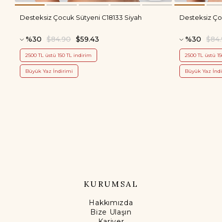
Desteksiz Çocuk Sütyeni C18133 Siyah
Desteksiz Ço
%30
$84.90
$59.43
%30
$84
2500 TL üstü 150 TL indirim
2500 TL üstü 15
Büyük Yaz İndirimi
Büyük Yaz İndi
KURUMSAL
Hakkımızda
Bize Ulaşın
Kariyer