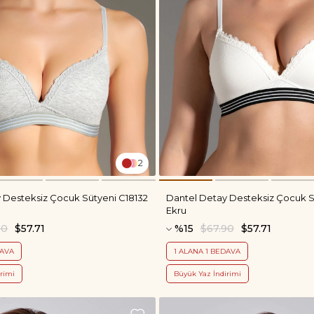
2
 Desteksiz Çocuk Sütyeni C18132
Dantel Detay Desteksiz Çocuk S
Ekru
90
$57.71
%15
$67.90
$57.71
DAVA
1 ALANA 1 BEDAVA
rimi
Büyük Yaz İndirimi