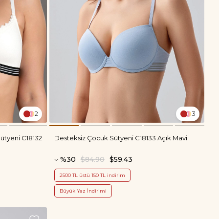
2
3
ütyeni C18132
Desteksiz Çocuk Sütyeni C18133 Açık Mavi
%30
$84.90
$59.43
2500 TL üstü 150 TL indirim
Büyük Yaz İndirimi