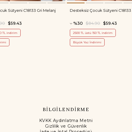
cuk Sütyeni C18133 Gri Melanj
Desteksiz Çocuk Sütyeni C18133
.90
$59.43
%30
$84.90
$59.43
0 TL indirim
2500 TL üstü 150 TL indirim
rimi
Büyük Yaz İndirimi
BİLGİLENDİRME
KVKK Aydınlatma Metni
Gizlilik ve Güvenlik
İade ve İptal Prosedürü