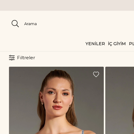
2000 
YENİLER
İÇ GİYİM
PL
Filtreler