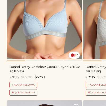
2
Dantel Detay Desteksiz Çocuk Sütyeni C18132
Dantel Detay
Açık Mavi
Gri Melanj
%15
$67.90
$57.71
%15
$67.
1 ALANA 1 BEDAVA
1 ALANA 1 BE
Büyük Yaz İndirimi
Büyük Yaz İndi