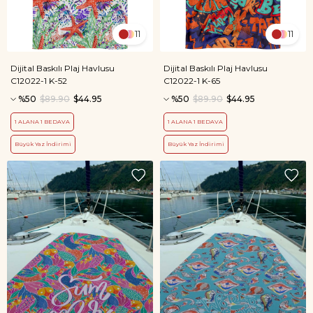
11
11
Dijital Baskılı Plaj Havlusu
Dijital Baskılı Plaj Havlusu
C12022-1 K-52
C12022-1 K-65
%50
$89.90
$44.95
%50
$89.90
$44.95
1 ALANA 1 BEDAVA
1 ALANA 1 BEDAVA
Büyük Yaz İndirimi
Büyük Yaz İndirimi