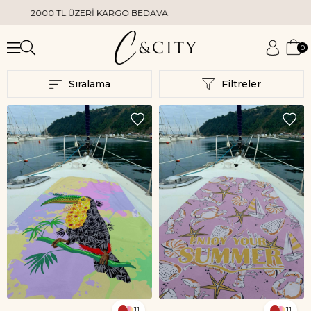
2000 TL ÜZERİ KARGO BEDAVA
0
Sıralama
Filtreler
11
11