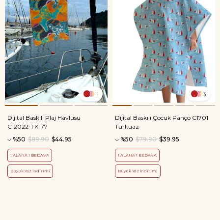
11
3
Dijital Baskılı Plaj Havlusu
Dijital Baskılı Çocuk Panço C1701
C12022-1 K-77
Turkuaz
%50
$89.90
$44.95
%50
$79.90
$39.95
1 ALANA 1 BEDAVA
1 ALANA 1 BEDAVA
Büyük Yaz İndirimi
Büyük Yaz İndirimi