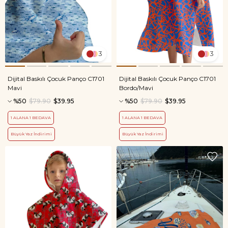
3
3
Dijital Baskılı Çocuk Panço C1701
Dijital Baskılı Çocuk Panço C1701
Mavi
Bordo/Mavi
%50
$79.90
$39.95
%50
$79.90
$39.95
1 ALANA 1 BEDAVA
1 ALANA 1 BEDAVA
Büyük Yaz İndirimi
Büyük Yaz İndirimi