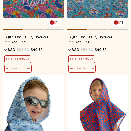
11
11
Dijital Baskılı Plaj Havlusu
Dijital Baskılı Plaj Havlusu
C12022-1 K-76
C12022-1 K-87
%50
$89.90
$44.95
%50
$89.90
$44.95
1 ALANA 1 BEDAVA
1 ALANA 1 BEDAVA
Büyük Yaz İndirimi
Büyük Yaz İndirimi