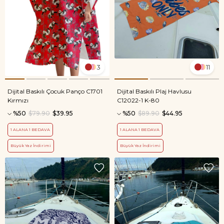
3
11
Dijital Baskılı Çocuk Panço C1701
Dijital Baskılı Plaj Havlusu
Kırmızı
C12022-1 K-80
%50
$79.90
$39.95
%50
$89.90
$44.95
1 ALANA 1 BEDAVA
1 ALANA 1 BEDAVA
Büyük Yaz İndirimi
Büyük Yaz İndirimi