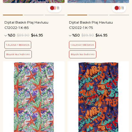
11
11
Dijital Baskılı Plaj Havlusu
Dijital Baskılı Plaj Havlusu
C12022-1 K-85
C12022-1 K-75
%50
$89.90
$44.95
%50
$89.90
$44.95
1 ALANA 1 BEDAVA
1 ALANA 1 BEDAVA
Büyük Yaz İndirimi
Büyük Yaz İndirimi