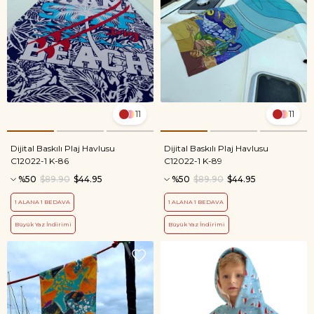
11
11
Dijital Baskılı Plaj Havlusu
Dijital Baskılı Plaj Havlusu
C12022-1 K-86
C12022-1 K-89
%50
$89.90
$44.95
%50
$89.90
$44.95
1 ALANA 1 BEDAVA
1 ALANA 1 BEDAVA
Büyük Yaz İndirimi
Büyük Yaz İndirimi