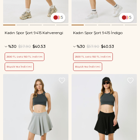
5
5
Kadın Spor Şort 9415 Kahverengi
Kadın Spor Şort 9415 İndigo
%30
$57.90
$40.53
%30
$57.90
$40.53
2500 TL üstü 150 TL indirim
2500 TL üstü 150 TL indirim
Büyük Yaz İndirimi
Büyük Yaz İndirimi