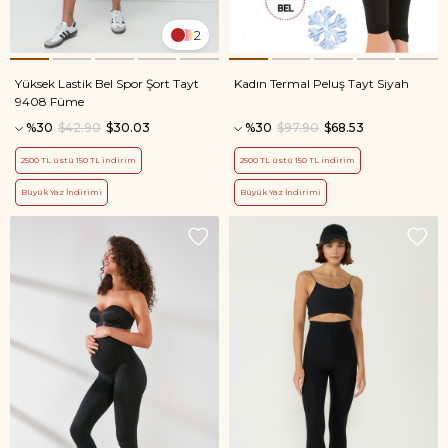
2
Yüksek Lastik Bel Spor Şort Tayt
Kadın Termal Peluş Tayt Siyah
9408 Füme
%30
$42.90
$30.03
%30
$97.90
$68.53
2500 TL üstü 150 TL indirim
2500 TL üstü 150 TL indirim
Büyük Yaz İndirimi
Büyük Yaz İndirimi