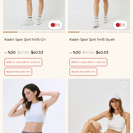
5
5
Kadın Spor Şort 9415 Gri
Kadın Spor Şort 9415 Siyah
%30
$57.90
$40.53
%30
$57.90
$40.53
2500 TL üstü 150 TL indirim
2500 TL üstü 150 TL indirim
Büyük Yaz İndirimi
Büyük Yaz İndirimi