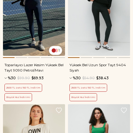
1
Toparlayıcı Lazer Kesim Yüksek Bel
Yüksek Bel Uzun Spor Tayt 9404
Tayt 9090 Petrol/Mavi
Siyah
%30
$99.90
$69.93
%30
$54.90
$38.43
2500 TL üstü 150 TL indirim
2500 TL üstü 150 TL indirim
Büyük Yaz İndirimi
Büyük Yaz İndirimi