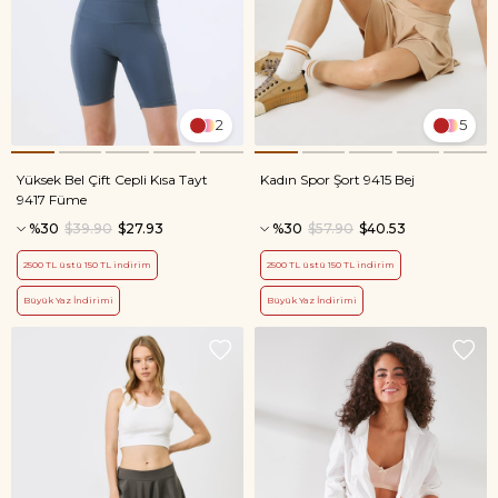
2
5
Yüksek Bel Çift Cepli Kısa Tayt
Kadın Spor Şort 9415 Bej
9417 Füme
%30
$39.90
$27.93
%30
$57.90
$40.53
2500 TL üstü 150 TL indirim
2500 TL üstü 150 TL indirim
Büyük Yaz İndirimi
Büyük Yaz İndirimi