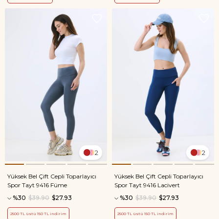
2
2
Yüksek Bel Çift Cepli Toparlayıcı
Yüksek Bel Çift Cepli Toparlayıcı
Spor Tayt 9416 Füme
Spor Tayt 9416 Lacivert
%30
$39.90
$27.93
%30
$39.90
$27.93
2500 TL üstü 150 TL indirim
2500 TL üstü 150 TL indirim