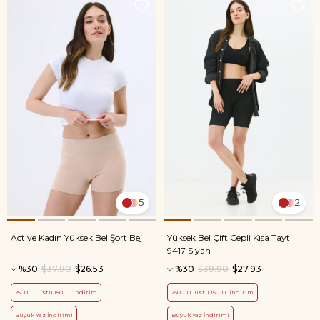
5
2
Active Kadın Yüksek Bel Şort Bej
Yüksek Bel Çift Cepli Kısa Tayt
9417 Siyah
%30
$37.90
$26.53
%30
$39.90
$27.93
2500 TL üstü 150 TL indirim
2500 TL üstü 150 TL indirim
Büyük Yaz İndirimi
Büyük Yaz İndirimi