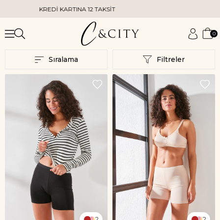
EDİ KARTINA 12 TAKSİT
KAPIDA KREDİ K
0
Sıralama
Filtreler
2
2