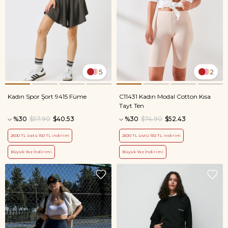
5
2
Kadın Spor Şort 9415 Füme
C11431 Kadın Modal Cotton Kısa
Tayt Ten
%30
$57.90
$40.53
%30
$74.90
$52.43
2500 TL üstü 150 TL indirim
2500 TL üstü 150 TL indirim
Büyük Yaz İndirimi
Büyük Yaz İndirimi