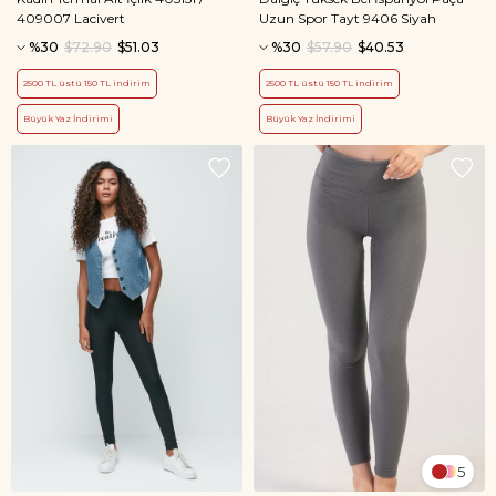
409007 Lacivert
Uzun Spor Tayt 9406 Siyah
%30
$72.90
$51.03
%30
$57.90
$40.53
2500 TL üstü 150 TL indirim
2500 TL üstü 150 TL indirim
Büyük Yaz İndirimi
Büyük Yaz İndirimi
5