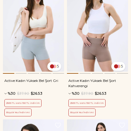
5
5
Active Kadın Yüksek Bel Şort Gri
Active Kadın Yüksek Bel Şort
Kahverengi
%30
$37.90
$26.53
%30
$37.90
$26.53
2500 TL üstü 150 TL indirim
2500 TL üstü 150 TL indirim
Büyük Yaz İndirimi
Büyük Yaz İndirimi