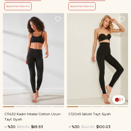
Büyük Yaz İndirimi
Büyük Yaz İndirimi
1
C11432 Kadın Modal Cotton Uzun
C12045 Selülit Tayt Siyah
Tayt Siyah
%30
$99.90
$69.93
%30
$142.90
$100.03