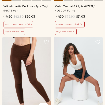
Yüksek Lastik Bel Uzun Spor Tayt
Kadın Termal Alt İçlik 405151 /
9401 Siyah
409007 Füme
%30
$42.90
$30.03
%30
$72.90
$51.03
2500 TL üstü 150 TL indirim
2500 TL üstü 150 TL indirim
Büyük Yaz İndirimi
Büyük Yaz İndirimi