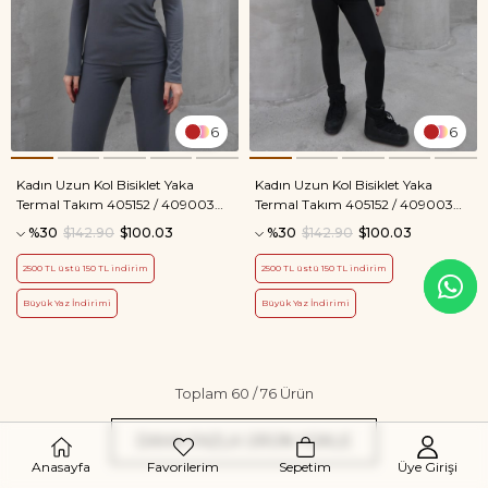
6
6
Kadın Uzun Kol Bisiklet Yaka
Kadın Uzun Kol Bisiklet Yaka
Termal Takım 405152 / 409003
Termal Takım 405152 / 409003
Füme
Siyah
%30
$142.90
$100.03
%30
$142.90
$100.03
2500 TL üstü 150 TL indirim
2500 TL üstü 150 TL indirim
Büyük Yaz İndirimi
Büyük Yaz İndirimi
Toplam
60
/
76
Ürün
DAHA FAZLA ÜRÜN YÜKLE
Anasayfa
Favorilerim
Sepetim
Üye Girişi