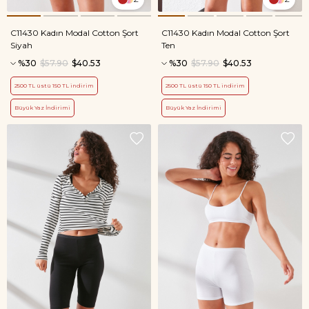
C11430 Kadın Modal Cotton Şort
C11430 Kadın Modal Cotton Şort
Siyah
Ten
%30
$57.90
$40.53
%30
$57.90
$40.53
2500 TL üstü 150 TL indirim
2500 TL üstü 150 TL indirim
Büyük Yaz İndirimi
Büyük Yaz İndirimi