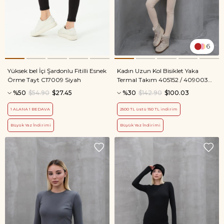
6
Yüksek bel İçi Şardonlu Fitilli Esnek
Kadın Uzun Kol Bisiklet Yaka
Örme Tayt C17009 Siyah
Termal Takım 405152 / 409003
Bej
%50
$54.90
$27.45
%30
$142.90
$100.03
1 ALANA 1 BEDAVA
2500 TL üstü 150 TL indirim
Büyük Yaz İndirimi
Büyük Yaz İndirimi