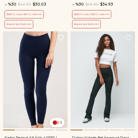
%30
$42.90
$30.03
%30
$49.90
$34.93
2500 TL üstü 150 TL indirim
2500 TL üstü 150 TL indirim
Büyük Yaz İndirimi
Büyük Yaz İndirimi
5
Kadın Termal Alt İçlik 405151 /
Dalgıç Yüksek Bel İspanyol Paça