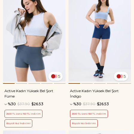
5
5
Active Kadın Yüksek Bel Şort
Active Kadın Yüksek Bel Şort
Füme
İndigo
%30
$37.90
$26.53
%30
$37.90
$26.53
2500 TL üstü 150 TL indirim
2500 TL üstü 150 TL indirim
Büyük Yaz İndirimi
Büyük Yaz İndirimi