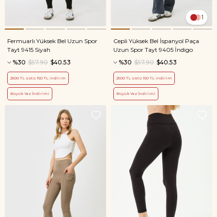
1
Fermuarlı Yüksek Bel Uzun Spor
Cepli Yüksek Bel İspanyol Paça
Tayt 9415 Siyah
Uzun Spor Tayt 9405 İndigo
%30
$57.90
$40.53
%30
$57.90
$40.53
2500 TL üstü 150 TL indirim
2500 TL üstü 150 TL indirim
Büyük Yaz İndirimi
Büyük Yaz İndirimi