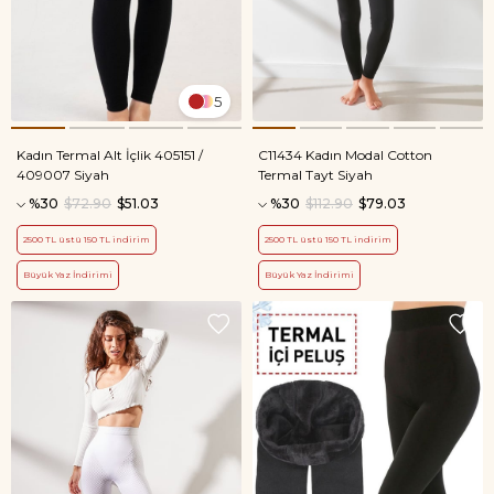
5
Kadın Termal Alt İçlik 405151 /
C11434 Kadın Modal Cotton
409007 Siyah
Termal Tayt Siyah
%30
$72.90
$51.03
%30
$112.90
$79.03
2500 TL üstü 150 TL indirim
2500 TL üstü 150 TL indirim
Büyük Yaz İndirimi
Büyük Yaz İndirimi