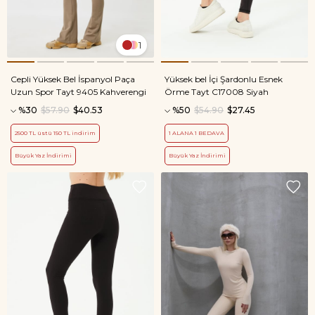
1
Cepli Yüksek Bel İspanyol Paça
Yüksek bel İçi Şardonlu Esnek
Uzun Spor Tayt 9405 Kahverengi
Örme Tayt C17008 Siyah
%30
$57.90
$40.53
%50
$54.90
$27.45
2500 TL üstü 150 TL indirim
1 ALANA 1 BEDAVA
Büyük Yaz İndirimi
Büyük Yaz İndirimi