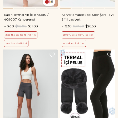
5
Kadın Termal Alt İçlik 405151 /
Karyoka Yüksek Bel Spor Şort Tayt
409007 Kahverengi
9411 Lacivert
%30
$72.90
$51.03
%30
$37.90
$26.53
2500 TL üstü 150 TL indirim
2500 TL üstü 150 TL indirim
Büyük Yaz İndirimi
Büyük Yaz İndirimi