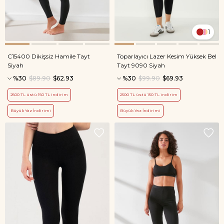
1
C15400 Dikişsiz Hamile Tayt
Toparlayıcı Lazer Kesim Yüksek Bel
Siyah
Tayt 9090 Siyah
%30
$89.90
$62.93
%30
$99.90
$69.93
2500 TL üstü 150 TL indirim
2500 TL üstü 150 TL indirim
Büyük Yaz İndirimi
Büyük Yaz İndirimi