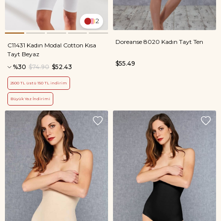
2
Doreanse 8020 Kadın Tayt Ten
C11431 Kadın Modal Cotton Kısa
Tayt Beyaz
$55.49
%30
$74.90
$52.43
2500 TL üstü 150 TL indirim
Büyük Yaz İndirimi