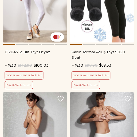
1
C12045 Selülit Tayt Beyaz
Kadın Termal Peluş Tayt 9020
Siyah
%30
$142.90
$100.03
%30
$97.90
$68.53
2500 TL üstü 150 TL indirim
2500 TL üstü 150 TL indirim
Büyük Yaz İndirimi
Büyük Yaz İndirimi