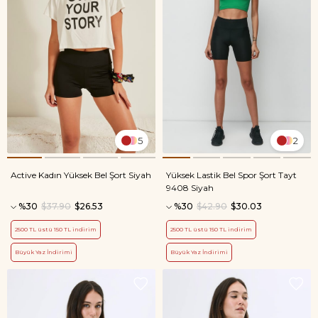
5
2
Active Kadın Yüksek Bel Şort Siyah
Yüksek Lastik Bel Spor Şort Tayt
9408 Siyah
%30
$37.90
$26.53
%30
$42.90
$30.03
2500 TL üstü 150 TL indirim
2500 TL üstü 150 TL indirim
Büyük Yaz İndirimi
Büyük Yaz İndirimi