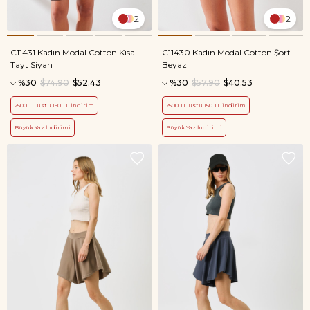
2
2
C11431 Kadın Modal Cotton Kısa
C11430 Kadın Modal Cotton Şort
Tayt Siyah
Beyaz
%30
$74.90
$52.43
%30
$57.90
$40.53
2500 TL üstü 150 TL indirim
2500 TL üstü 150 TL indirim
Büyük Yaz İndirimi
Büyük Yaz İndirimi