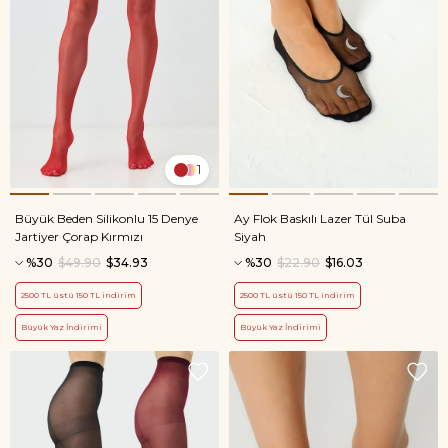
1
Büyük Beden Silikonlu 15 Denye
Ay Flok Baskılı Lazer Tül Suba
Jartiyer Çorap Kırmızı
Siyah
%30
$49.90
$34.93
%30
$22.90
$16.03
2500 TL üstü 150 TL indirim
2500 TL üstü 150 TL indirim
Büyük Yaz İndirimi
Büyük Yaz İndirimi