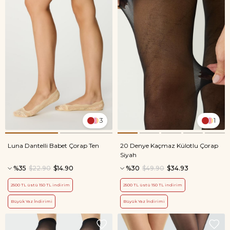
3
1
Luna Dantelli Babet Çorap Ten
20 Denye Kaçmaz Külotlu Çorap
Siyah
%35
$22.90
$14.90
%30
$49.90
$34.93
2500 TL üstü 150 TL indirim
2500 TL üstü 150 TL indirim
Büyük Yaz İndirimi
Büyük Yaz İndirimi