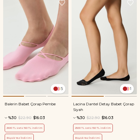
5
1
Balerin Babet Çorap Pembe
Lacina Dantel Detay Babet Çorap
Siyah
%30
$22.90
$16.03
%30
$22.90
$16.03
2500 TL üstü 150 TL indirim
2500 TL üstü 150 TL indirim
Büyük Yaz İndirimi
Büyük Yaz İndirimi