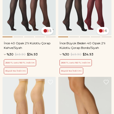
5
6
İnce 40 Opak 2'li Külotlu Çorap
İnce Büyük Beden 40 Opak 2'li
Kahve/Siyah
Külotlu Çorap Bordo/Siyah
%30
$49.90
$34.93
%30
$49.90
$34.93
2500 TL üstü 150 TL indirim
2500 TL üstü 150 TL indirim
Büyük Yaz İndirimi
Büyük Yaz İndirimi