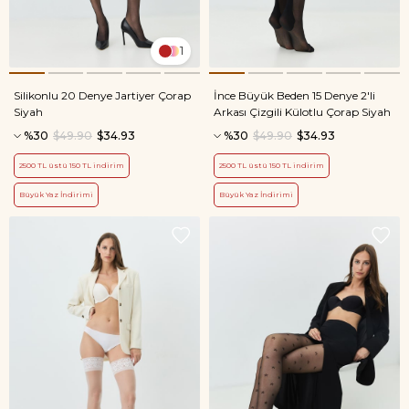
1
Silikonlu 20 Denye Jartiyer Çorap
İnce Büyük Beden 15 Denye 2'li
Siyah
Arkası Çizgili Külotlu Çorap Siyah
%30
$49.90
$34.93
%30
$49.90
$34.93
2500 TL üstü 150 TL indirim
2500 TL üstü 150 TL indirim
Büyük Yaz İndirimi
Büyük Yaz İndirimi