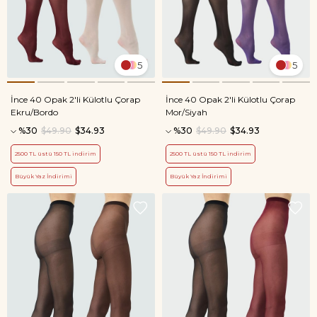
5
5
İnce 40 Opak 2'li Külotlu Çorap
İnce 40 Opak 2'li Külotlu Çorap
Ekru/Bordo
Mor/Siyah
%30
$49.90
$34.93
%30
$49.90
$34.93
2500 TL üstü 150 TL indirim
2500 TL üstü 150 TL indirim
Büyük Yaz İndirimi
Büyük Yaz İndirimi