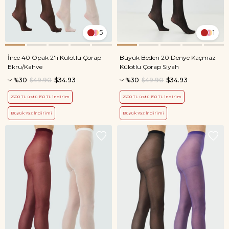
5
1
İnce 40 Opak 2'li Külotlu Çorap
Büyük Beden 20 Denye Kaçmaz
Ekru/Kahve
Külotlu Çorap Siyah
%30
$49.90
$34.93
%30
$49.90
$34.93
2500 TL üstü 150 TL indirim
2500 TL üstü 150 TL indirim
Büyük Yaz İndirimi
Büyük Yaz İndirimi