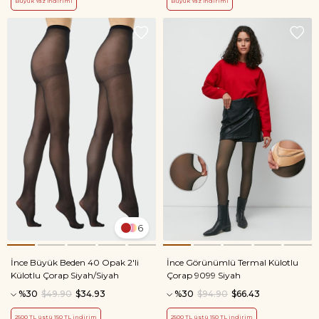
Büyük Yaz İndirimi
Büyük Yaz İndirimi
6
İnce Büyük Beden 40 Opak 2'li
İnce Görünümlü Termal Külotlu
Külotlu Çorap Siyah/Siyah
Çorap 9099 Siyah
%30
$49.90
$34.93
%30
$94.90
$66.43
2500 TL üstü 150 TL indirim
2500 TL üstü 150 TL indirim