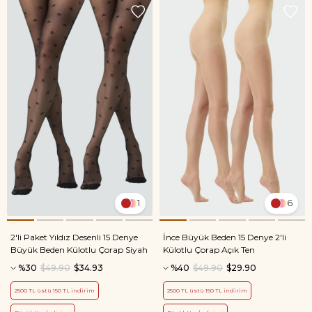
1
6
2'li Paket Yıldız Desenli 15 Denye
İnce Büyük Beden 15 Denye 2'li
Büyük Beden Külotlu Çorap Siyah
Külotlu Çorap Açık Ten
%30
$49.90
$34.93
%40
$49.90
$29.90
2500 TL üstü 150 TL indirim
2500 TL üstü 150 TL indirim