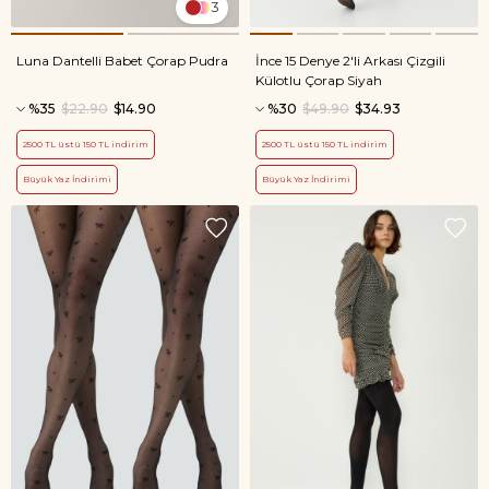
3
Luna Dantelli Babet Çorap Pudra
İnce 15 Denye 2'li Arkası Çizgili
Külotlu Çorap Siyah
%35
$22.90
$14.90
%30
$49.90
$34.93
2500 TL üstü 150 TL indirim
2500 TL üstü 150 TL indirim
Büyük Yaz İndirimi
Büyük Yaz İndirimi