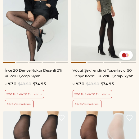
1
İnce 20 Denye Nokta Desenli 2'li
Vücut Şekillendirici Toparlayıcı 50
Külotlu Çorap Siyah
Denye Korseli Külotlu Çorap Siyah
%30
$49.90
$34.93
%30
$49.90
$34.93
2500 TL üstü 150 TL indirim
2500 TL üstü 150 TL indirim
Büyük Yaz İndirimi
Büyük Yaz İndirimi