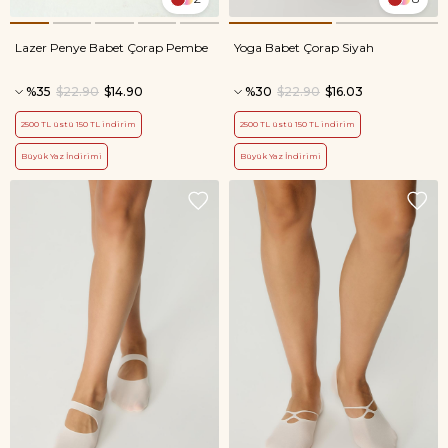
Lazer Penye Babet Çorap Pembe
Yoga Babet Çorap Siyah
%35
$22.90
$14.90
%30
$22.90
$16.03
2500 TL üstü 150 TL indirim
2500 TL üstü 150 TL indirim
Büyük Yaz İndirimi
Büyük Yaz İndirimi