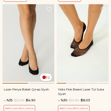
2
Lazer Penye Babet Çorap Siyah
Yıldız Flok Baskılı Lazer Tül Suba
Siyah
%35
$22.90
$14.90
%30
$22.90
$16.03
2500 TL üstü 150 TL indirim
2500 TL üstü 150 TL indirim