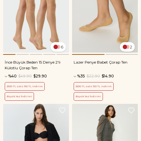
6
2
İnce Büyük Beden 15 Denye 2'li
Lazer Penye Babet Çorap Ten
Külotlu Çorap Ten
%40
$49.90
$29.90
%35
$22.90
$14.90
2500 TL üstü 150 TL indirim
2500 TL üstü 150 TL indirim
Büyük Yaz İndirimi
Büyük Yaz İndirimi