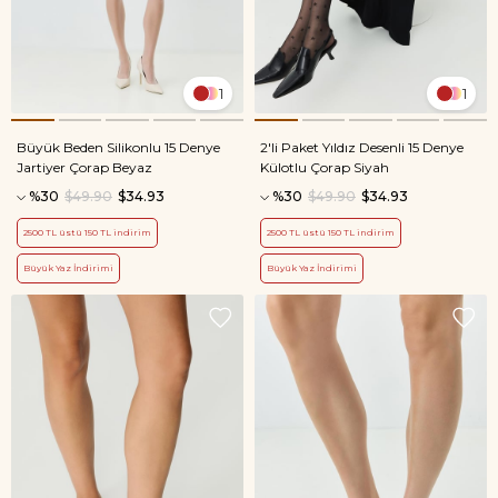
1
1
Büyük Beden Silikonlu 15 Denye
2'li Paket Yıldız Desenli 15 Denye
Jartiyer Çorap Beyaz
Külotlu Çorap Siyah
%30
$49.90
$34.93
%30
$49.90
$34.93
2500 TL üstü 150 TL indirim
2500 TL üstü 150 TL indirim
Büyük Yaz İndirimi
Büyük Yaz İndirimi