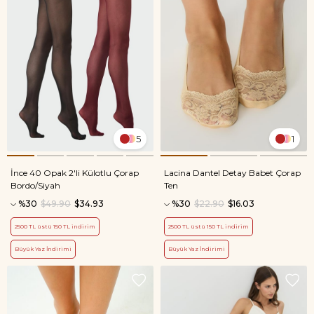
5
1
İnce 40 Opak 2'li Külotlu Çorap
Lacina Dantel Detay Babet Çorap
Bordo/Siyah
Ten
%30
$49.90
$34.93
%30
$22.90
$16.03
2500 TL üstü 150 TL indirim
2500 TL üstü 150 TL indirim
Büyük Yaz İndirimi
Büyük Yaz İndirimi