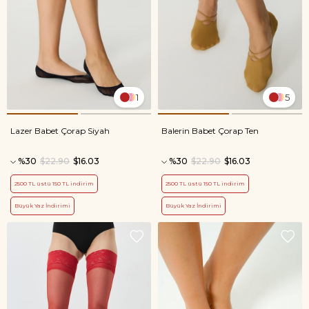
1
5
Lazer Babet Çorap Siyah
Balerin Babet Çorap Ten
%30
$22.90
$16.03
%30
$22.90
$16.03
2500 TL üstü 150 TL indirim
2500 TL üstü 150 TL indirim
Büyük Yaz İndirimi
Büyük Yaz İndirimi