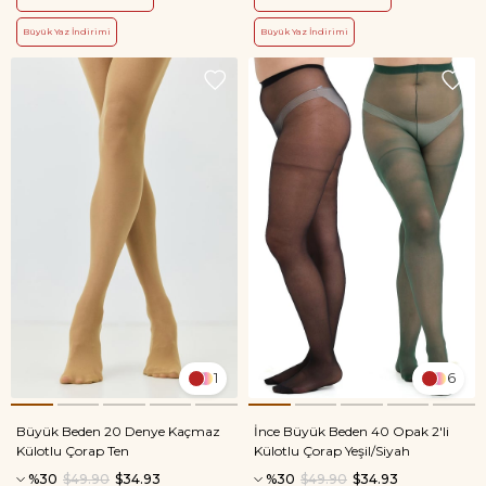
Büyük Yaz İndirimi
Büyük Yaz İndirimi
1
6
Büyük Beden 20 Denye Kaçmaz
İnce Büyük Beden 40 Opak 2'li
Külotlu Çorap Ten
Külotlu Çorap Yeşil/Siyah
%30
$49.90
$34.93
%30
$49.90
$34.93