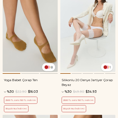
8
1
Yoga Babet Çorap Ten
Silikonlu 20 Denye Jartiyer Çorap
Beyaz
%30
$22.90
$16.03
%30
$49.90
$34.93
2500 TL üstü 150 TL indirim
2500 TL üstü 150 TL indirim
Büyük Yaz İndirimi
Büyük Yaz İndirimi