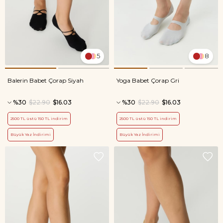
5
8
Balerin Babet Çorap Siyah
Yoga Babet Çorap Gri
%30
$22.90
$16.03
%30
$22.90
$16.03
2500 TL üstü 150 TL indirim
2500 TL üstü 150 TL indirim
Büyük Yaz İndirimi
Büyük Yaz İndirimi