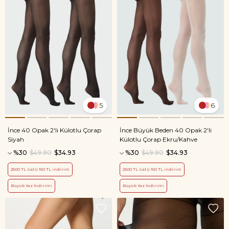
5
6
İnce 40 Opak 2'li Külotlu Çorap
İnce Büyük Beden 40 Opak 2'li
Siyah
Külotlu Çorap Ekru/Kahve
%30
$49.90
$34.93
%30
$49.90
$34.93
2500 TL üstü 150 TL indirim
2500 TL üstü 150 TL indirim
Büyük Yaz İndirimi
Büyük Yaz İndirimi