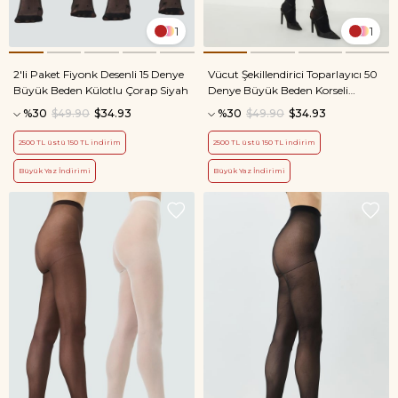
1
1
2'li Paket Fiyonk Desenli 15 Denye
Vücut Şekillendirici Toparlayıcı 50
Büyük Beden Külotlu Çorap Siyah
Denye Büyük Beden Korseli
Külotlu Çorap Siyah
%30
$49.90
$34.93
%30
$49.90
$34.93
2500 TL üstü 150 TL indirim
2500 TL üstü 150 TL indirim
Büyük Yaz İndirimi
Büyük Yaz İndirimi