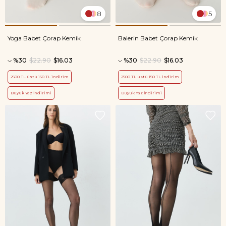
8
5
Yoga Babet Çorap Kemik
Balerin Babet Çorap Kemik
%30
$22.90
$16.03
%30
$22.90
$16.03
2500 TL üstü 150 TL indirim
2500 TL üstü 150 TL indirim
Büyük Yaz İndirimi
Büyük Yaz İndirimi