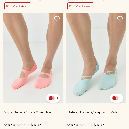
Büyük Yaz İndirimi
Büyük Yaz İndirimi
8
5
Yoga Babet Çorap Oranj Neon
Balerin Babet Çorap Mint Yeşil
%30
$22.90
$16.03
%30
$22.90
$16.03