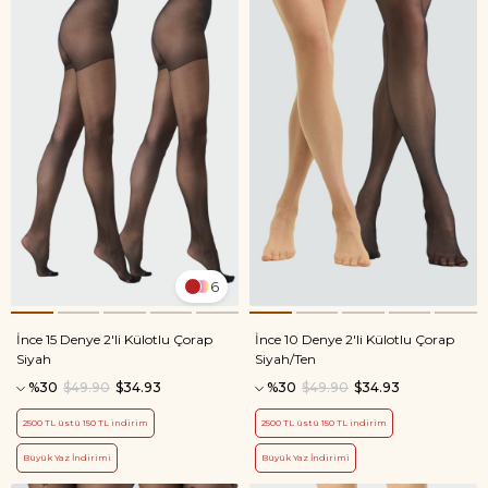
6
İnce 15 Denye 2'li Külotlu Çorap
İnce 10 Denye 2'li Külotlu Çorap
Siyah
Siyah/Ten
%30
$49.90
$34.93
%30
$49.90
$34.93
2500 TL üstü 150 TL indirim
2500 TL üstü 150 TL indirim
Büyük Yaz İndirimi
Büyük Yaz İndirimi