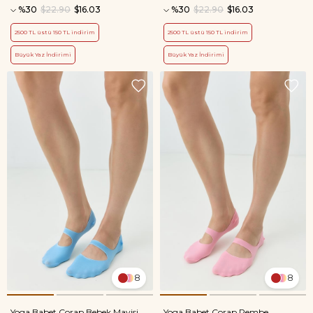
%30
$22.90
$16.03
%30
$22.90
$16.03
2500 TL üstü 150 TL indirim
2500 TL üstü 150 TL indirim
Büyük Yaz İndirimi
Büyük Yaz İndirimi
8
8
Yoga Babet Çorap Bebek Mavisi
Yoga Babet Çorap Pembe