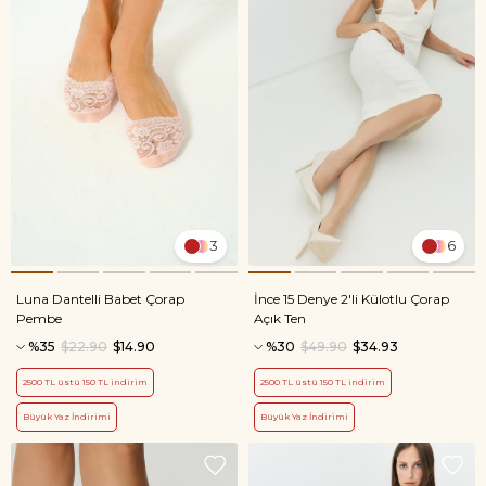
3
6
Luna Dantelli Babet Çorap
İnce 15 Denye 2'li Külotlu Çorap
Pembe
Açık Ten
%35
$22.90
$14.90
%30
$49.90
$34.93
2500 TL üstü 150 TL indirim
2500 TL üstü 150 TL indirim
Büyük Yaz İndirimi
Büyük Yaz İndirimi