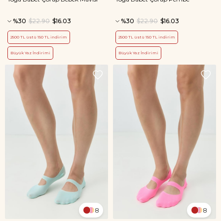
%30
$22.90
$16.03
%30
$22.90
$16.03
2500 TL üstü 150 TL indirim
2500 TL üstü 150 TL indirim
Büyük Yaz İndirimi
Büyük Yaz İndirimi
8
8