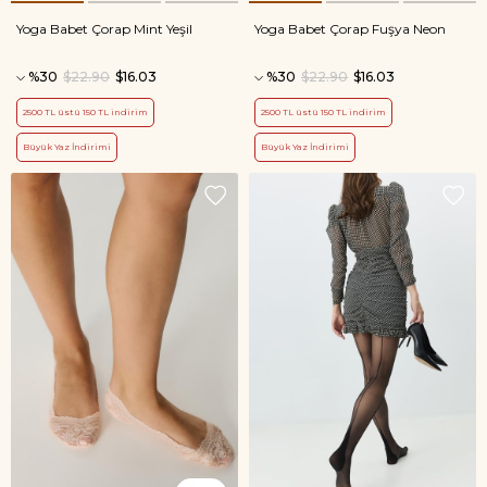
Yoga Babet Çorap Mint Yeşil
Yoga Babet Çorap Fuşya Neon
%30
$22.90
$16.03
%30
$22.90
$16.03
2500 TL üstü 150 TL indirim
2500 TL üstü 150 TL indirim
Büyük Yaz İndirimi
Büyük Yaz İndirimi