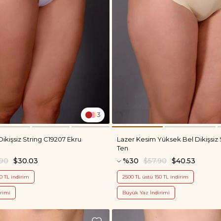
3
ikişsiz String C19207 Ekru
Lazer Kesim Yüksek Bel Dikişsiz 
Ten
.90
$30.03
%30
$57.90
$40.53
0 TL indirim
2500 TL üstü 150 TL indirim
rimi
Büyük Yaz İndirimi