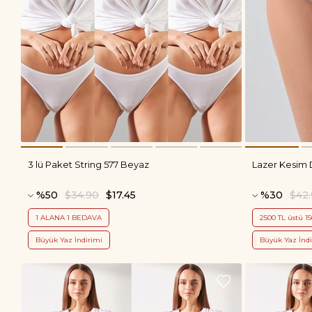
3 lü Paket String 577 Beyaz
Lazer Kesim 
%50
$34.90
$17.45
%30
$42
1 ALANA 1 BEDAVA
2500 TL üstü 15
Büyük Yaz İndirimi
Büyük Yaz İndi