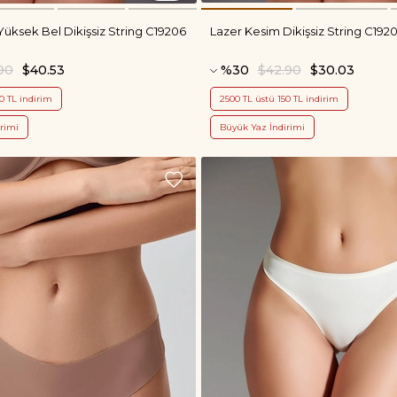
üksek Bel Dikişsiz String C19206
Lazer Kesim Dikişsiz String C192
90
$40.53
%30
$42.90
$30.03
0 TL indirim
2500 TL üstü 150 TL indirim
rimi
Büyük Yaz İndirimi