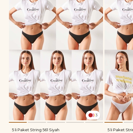
3
5 li Paket String 561 Siyah
5 li Paket St