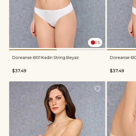
5
Doreanse 6101 Kadın String Beyaz
Doreanse 610
$37.49
$37.49