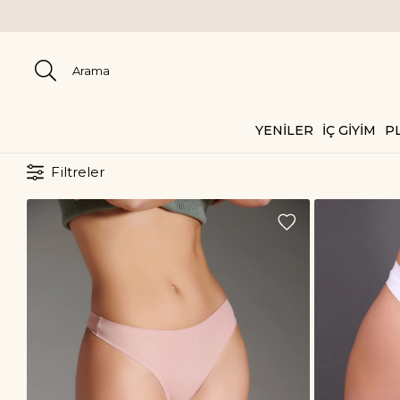
2000 TL ÜZE
YENİLER
İÇ GİYİM
PL
Filtreler