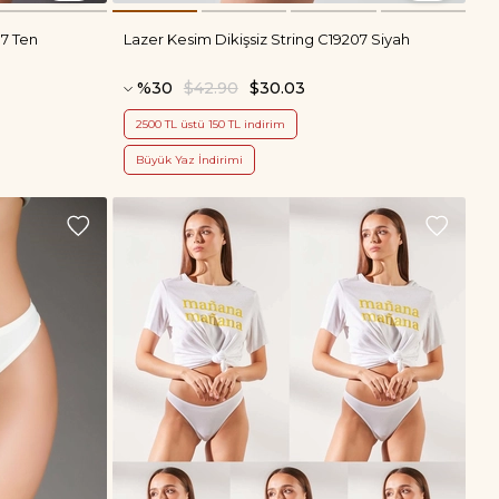
07 Ten
Lazer Kesim Dikişsiz String C19207 Siyah
%30
$42.90
$30.03
2500 TL üstü 150 TL indirim
Büyük Yaz İndirimi