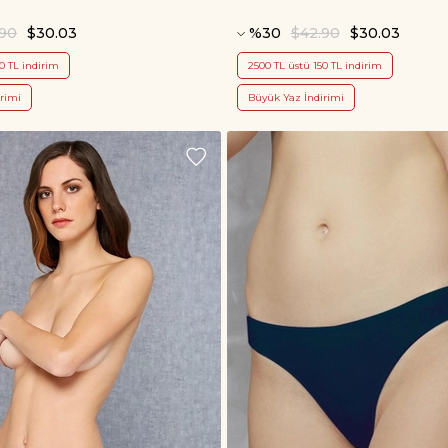
.90
$30.03
%30
$42.90
$30.03
0 TL indirim
2500 TL üstü 150 TL indirim
rimi
Büyük Yaz İndirimi