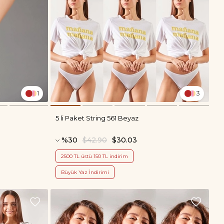
1
3
5 li Paket String 561 Beyaz
%30
$42.90
$30.03
2500 TL üstü 150 TL indirim
Büyük Yaz İndirimi