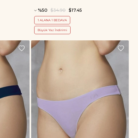
%50
$34.90
$17.45
1 ALANA 1 BEDAVA
Büyük Yaz İndirimi