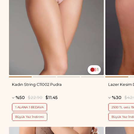
1
Kadın String C11002 Pudra
Lazer Kesim D
%50
$22.90
$11.45
%30
$42
1 ALANA 1 BEDAVA
2500 TL üstü 15
Büyük Yaz İndirimi
Büyük Yaz İndi