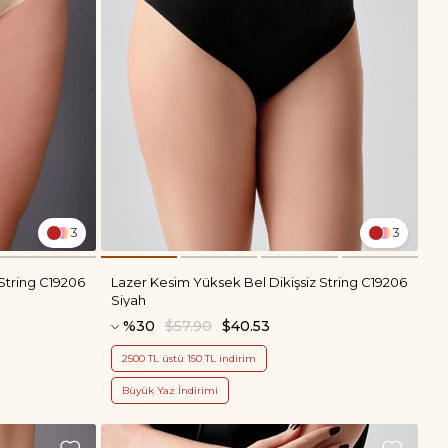
3
3
String C19206
Lazer Kesim Yüksek Bel Dikişsiz String C19206
Siyah
%30
$57.90
$40.53
2500 TL üstü 150 TL indirim
Büyük Yaz İndirimi