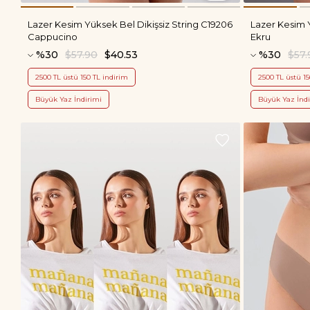
Lazer Kesim Yüksek Bel Dikişsiz String C19206
Lazer Kesim Y
Cappucino
Ekru
%30
$57.90
$40.53
%30
$57.
2500 TL üstü 150 TL indirim
2500 TL üstü 15
Büyük Yaz İndirimi
Büyük Yaz İndi