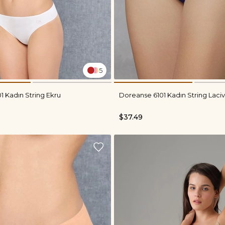
5
1 Kadın String Ekru
Doreanse 6101 Kadın String Laciv
$37.49