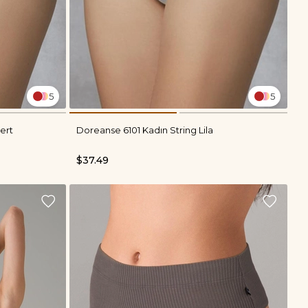
5
5
ert
Doreanse 6101 Kadın String Lila
$37.49