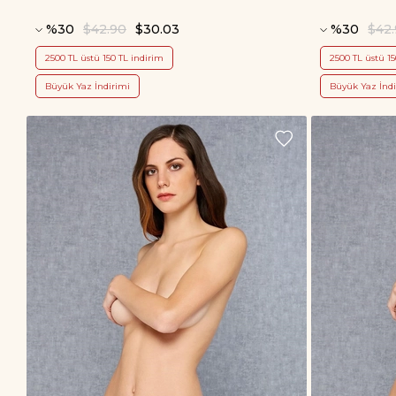
%30
$42.90
$30.03
%30
$42
2500 TL üstü 150 TL indirim
2500 TL üstü 15
Büyük Yaz İndirimi
Büyük Yaz İndi