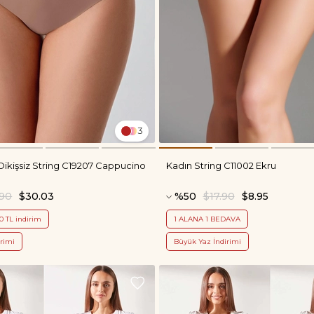
3
Dikişsiz String C19207 Cappucino
Kadın String C11002 Ekru
.90
$30.03
%50
$17.90
$8.95
0 TL indirim
1 ALANA 1 BEDAVA
rimi
Büyük Yaz İndirimi