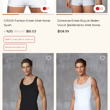
1
2
C11009 Fantezi Erkek Atlet Korse
Doreanse Erkek Büyük Beden
Siyah
Vücut Şekillendirici Atlet Korse
5965P Ten
%30
$92.90
$65.03
$108.99
2500 TL üstü 150 TL indirim
Büyük Yaz İndirimi