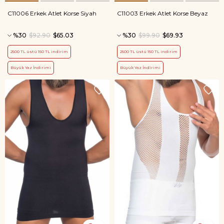
C11006 Erkek Atlet Korse Siyah
C11003 Erkek Atlet Korse Beyaz
%30
$92.90
$65.03
%30
$99.90
$69.93
2500 TL üstü 150 TL indirim
2500 TL üstü 150 TL indirim
Büyük Yaz İndirimi
Büyük Yaz İndirimi