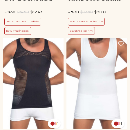
%30
$74.90
$52.43
%30
$92.90
$65.03
2500 TL üstü 150 TL indirim
2500 TL üstü 150 TL indirim
Büyük Yaz İndirimi
Büyük Yaz İndirimi
1
1