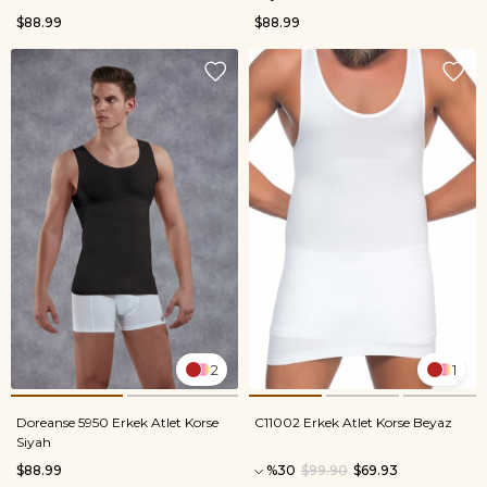
$88.99
$88.99
2
1
Doreanse 5950 Erkek Atlet Korse
C11002 Erkek Atlet Korse Beyaz
Siyah
$88.99
%30
$99.90
$69.93