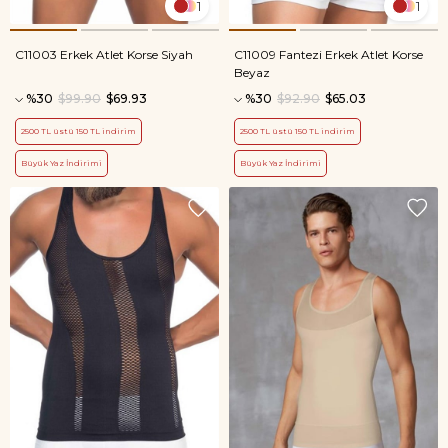
1
1
C11003 Erkek Atlet Korse Siyah
C11009 Fantezi Erkek Atlet Korse
Beyaz
%30
$99.90
$69.93
%30
$92.90
$65.03
2500 TL üstü 150 TL indirim
2500 TL üstü 150 TL indirim
Büyük Yaz İndirimi
Büyük Yaz İndirimi