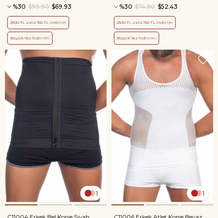
%30
$99.90
$69.93
%30
$74.90
$52.43
2500 TL üstü 150 TL indirim
2500 TL üstü 150 TL indirim
Büyük Yaz İndirimi
Büyük Yaz İndirimi
1
1
C11004 Erkek Bel Korse Siyah
C11006 Erkek Atlet Korse Beyaz