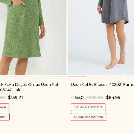
yık Yaka Düşük Omuz Uzun Kol
Uzun Kol Ev Elbisesi 402021 Füm
405047 Haki
.90
$159.71
%50
$129.90
$64.95
DAVA
1 ALANA 1 BEDAVA
rimi
Büyük Yaz İndirimi