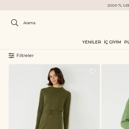
2000 TL ÜZERİ KA
YENİLER
İÇ GİYİM
PL
Filtreler