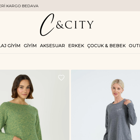
RGO BEDAVA
AJ GİYİM
GİYİM
AKSESUAR
ERKEK
ÇOCUK & BEBEK
OUT