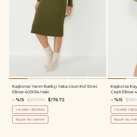
Kaşkorse Yarım Balıkçı Yaka Uzun Kol Strec
Kaşkorse Ka
Elbise 405054 Haki
Cepli Elbise 
%15
$207.90
$176.72
%15
$187
1 ALANA 1 BEDAVA
1 ALANA 1 BE
Büyük Yaz İndirimi
Büyük Yaz İndi