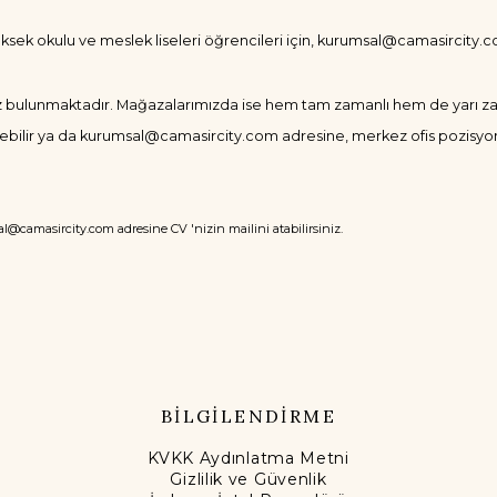
sek okulu ve meslek liseleri öğrencileri için,
kurumsal@camasircity.
ulunmaktadır. Mağazalarımızda ise hem tam zamanlı hem de yarı zaman
ebilir ya da
kurumsal@camasircity.com
adresine, merkez ofis pozisyonl
l@camasircity.com
adresine CV 'nizin mailini atabilirsiniz.
BİLGİLENDİRME
KVKK Aydınlatma Metni
Gizlilik ve Güvenlik