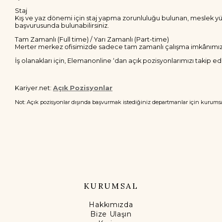
Staj
Kış ve yaz dönemi için staj yapma zorunluluğu bulunan, meslek yük
başvurusunda bulunabilirsiniz.
Tam Zamanlı (Full time) / Yarı Zamanlı (Part-time)
Merter merkez ofisimizde sadece tam zamanlı çalışma imkânımız b
İş olanakları için, Elemanonline ‘dan açık pozisyonlarımızı takip ed
Kariyer.net:
Açık Pozisyonlar
Not: Açık pozisyonlar dışında başvurmak istediğiniz departmanlar için
kurumsa
KURUMSAL
Hakkımızda
Bize Ulaşın