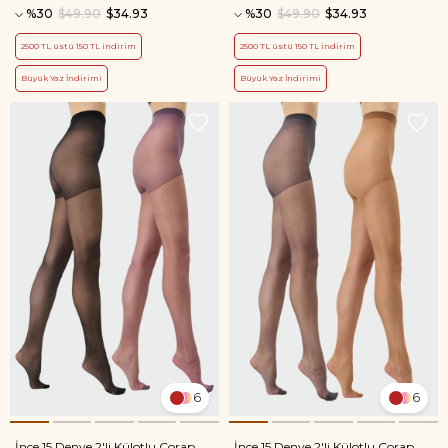
%30
$49.90
$34.93
%30
$49.90
$34.93
2500 TL üstü 150 TL indirim
2500 TL üstü 150 TL indirim
Büyük Yaz İndirimi
Büyük Yaz İndirimi
6
6
İnce 15 Denye 2'li Külotlu Çorap
İnce 15 Denye 2'li Külotlu Çorap