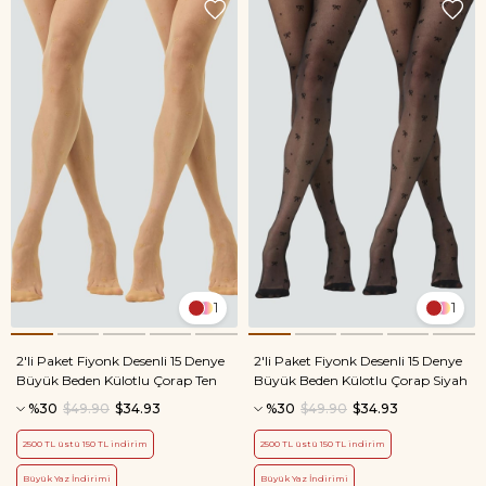
1
1
2'li Paket Fiyonk Desenli 15 Denye
2'li Paket Fiyonk Desenli 15 Denye
Büyük Beden Külotlu Çorap Ten
Büyük Beden Külotlu Çorap Siyah
%30
$49.90
$34.93
%30
$49.90
$34.93
2500 TL üstü 150 TL indirim
2500 TL üstü 150 TL indirim
Büyük Yaz İndirimi
Büyük Yaz İndirimi