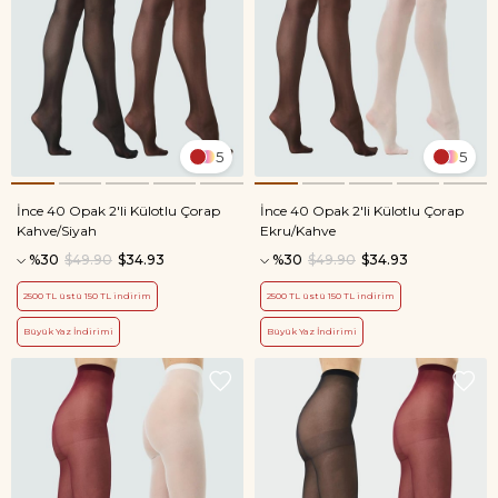
5
5
İnce 40 Opak 2'li Külotlu Çorap
İnce 40 Opak 2'li Külotlu Çorap
Kahve/Siyah
Ekru/Kahve
%30
$49.90
$34.93
%30
$49.90
$34.93
2500 TL üstü 150 TL indirim
2500 TL üstü 150 TL indirim
Büyük Yaz İndirimi
Büyük Yaz İndirimi