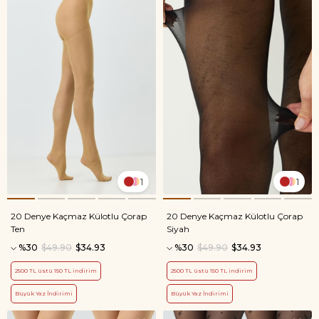
1
1
20 Denye Kaçmaz Külotlu Çorap
20 Denye Kaçmaz Külotlu Çorap
Ten
Siyah
%30
$49.90
$34.93
%30
$49.90
$34.93
2500 TL üstü 150 TL indirim
2500 TL üstü 150 TL indirim
Büyük Yaz İndirimi
Büyük Yaz İndirimi