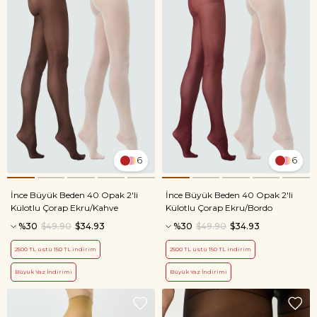
6
6
İnce Büyük Beden 40 Opak 2'li
İnce Büyük Beden 40 Opak 2'li
Külotlu Çorap Ekru/Kahve
Külotlu Çorap Ekru/Bordo
%30
$49.90
$34.93
%30
$49.90
$34.93
2500 TL üstü 150 TL indirim
2500 TL üstü 150 TL indirim
Büyük Yaz İndirimi
Büyük Yaz İndirimi