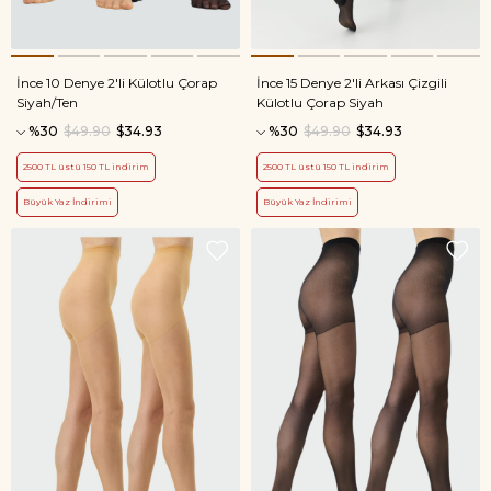
İnce 10 Denye 2'li Külotlu Çorap
İnce 15 Denye 2'li Arkası Çizgili
Siyah/Ten
Külotlu Çorap Siyah
%30
$49.90
$34.93
%30
$49.90
$34.93
2500 TL üstü 150 TL indirim
2500 TL üstü 150 TL indirim
Büyük Yaz İndirimi
Büyük Yaz İndirimi