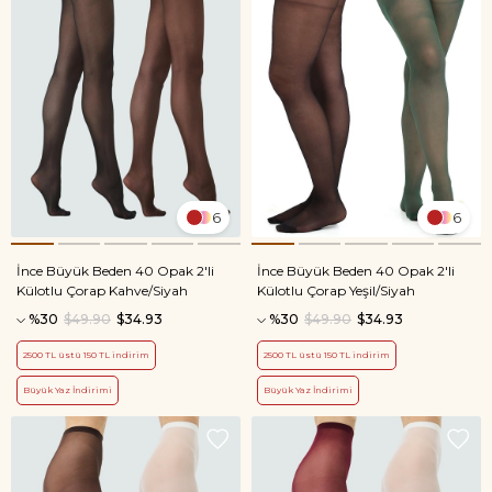
6
6
İnce Büyük Beden 40 Opak 2'li
İnce Büyük Beden 40 Opak 2'li
Külotlu Çorap Kahve/Siyah
Külotlu Çorap Yeşil/Siyah
%30
$49.90
$34.93
%30
$49.90
$34.93
2500 TL üstü 150 TL indirim
2500 TL üstü 150 TL indirim
Büyük Yaz İndirimi
Büyük Yaz İndirimi