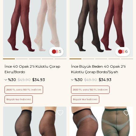
5
6
İnce 40 Opak 2'li Külotlu Çorap
İnce Büyük Beden 40 Opak 2'li
Ekru/Bordo
Külotlu Çorap Bordo/Siyah
%30
$49.90
$34.93
%30
$49.90
$34.93
2500 TL üstü 150 TL indirim
2500 TL üstü 150 TL indirim
Büyük Yaz İndirimi
Büyük Yaz İndirimi