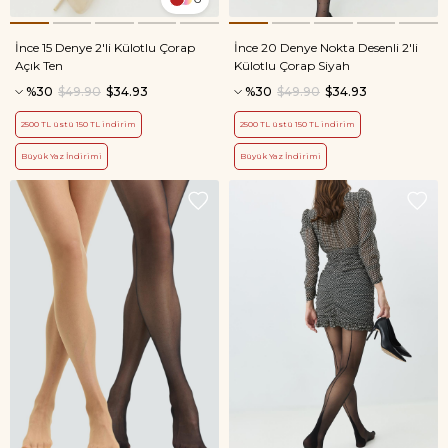
İnce 15 Denye 2'li Külotlu Çorap
İnce 20 Denye Nokta Desenli 2'li
Açık Ten
Külotlu Çorap Siyah
%30
$49.90
$34.93
%30
$49.90
$34.93
2500 TL üstü 150 TL indirim
2500 TL üstü 150 TL indirim
Büyük Yaz İndirimi
Büyük Yaz İndirimi