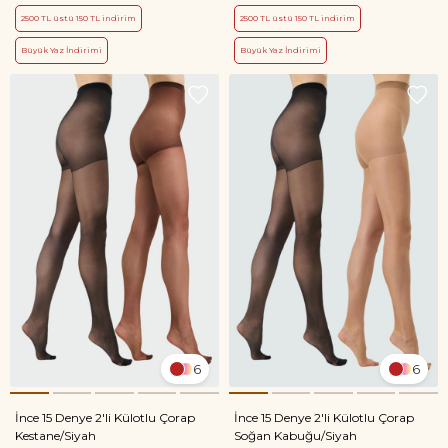
2500 TL üstü 150 TL indirim
2500 TL üstü 150 TL indirim
Büyük Yaz İndirimi
Büyük Yaz İndirimi
6
6
İnce 15 Denye 2'li Külotlu Çorap
İnce 15 Denye 2'li Külotlu Çorap
Kestane/Siyah
Soğan Kabuğu/Siyah