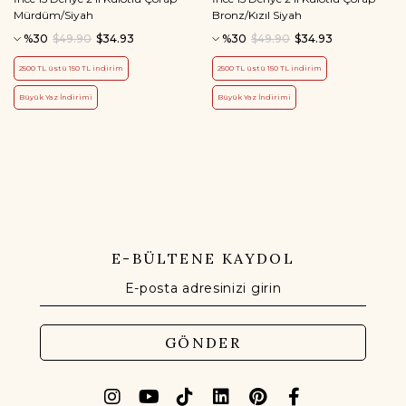
Mürdüm/Siyah
Bronz/Kızıl Siyah
%30
$49.90
$34.93
%30
$49.90
$34.93
2500 TL üstü 150 TL indirim
2500 TL üstü 150 TL indirim
Büyük Yaz İndirimi
Büyük Yaz İndirimi
E-BÜLTENE KAYDOL
GÖNDER