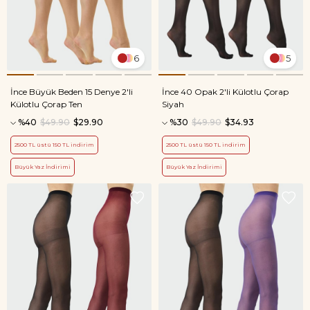
6
5
İnce Büyük Beden 15 Denye 2'li
İnce 40 Opak 2'li Külotlu Çorap
Külotlu Çorap Ten
Siyah
%40
$49.90
$29.90
%30
$49.90
$34.93
2500 TL üstü 150 TL indirim
2500 TL üstü 150 TL indirim
Büyük Yaz İndirimi
Büyük Yaz İndirimi