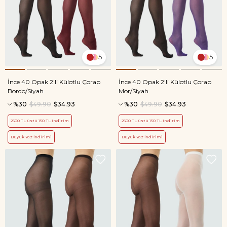
5
5
İnce 40 Opak 2'li Külotlu Çorap
İnce 40 Opak 2'li Külotlu Çorap
Bordo/Siyah
Mor/Siyah
%30
$49.90
$34.93
%30
$49.90
$34.93
2500 TL üstü 150 TL indirim
2500 TL üstü 150 TL indirim
Büyük Yaz İndirimi
Büyük Yaz İndirimi