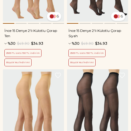
6
6
İnce 15 Denye 2'li Külotlu Çorap
İnce 15 Denye 2'li Külotlu Çorap
Ten
Siyah
%30
$49.90
$34.93
%30
$49.90
$34.93
2500 TL üstü 150 TL indirim
2500 TL üstü 150 TL indirim
Büyük Yaz İndirimi
Büyük Yaz İndirimi