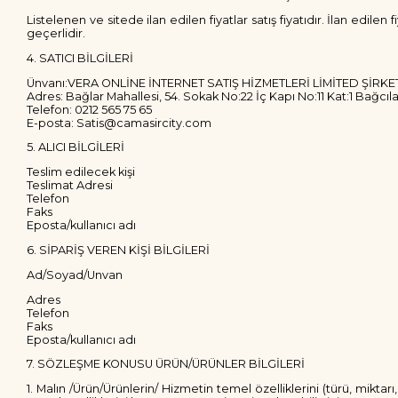
Listelenen ve sitede ilan edilen fiyatlar satış fiyatıdır. İlan edile
geçerlidir.
4. SATICI BİLGİLERİ
Ünvanı:VERA ONLİNE İNTERNET SATIŞ HİZMETLERİ LİMİTED ŞİRKE
Adres: Bağlar Mahallesi, 54. Sokak No:22 İç Kapı No:11 Kat:1 Bağcıla
Telefon: 0212 565 75 65
E-posta:
Satis@camasircity.com
5. ALICI BİLGİLERİ
Teslim edilecek kişi
Teslimat Adresi
Telefon
Faks
Eposta/kullanıcı adı
6. SİPARİŞ VEREN KİŞİ BİLGİLERİ
Ad/Soyad/Unvan
Adres
Telefon
Faks
Eposta/kullanıcı adı
7. SÖZLEŞME KONUSU ÜRÜN/ÜRÜNLER BİLGİLERİ
1. Malın /Ürün/Ürünlerin/ Hizmetin temel özelliklerini (türü, mikta