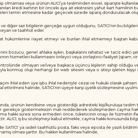
ı kişi olmaması veya ürünün ALICI’ya tesliminden evvel, siparişte kullanıla
 kullanılan kredi kartının bir önceki aya ait ekstresini yahut kart hamilinin
elgeleri temin etmesine kadar geçecek sürede sipariş dondurulacak olup
sel ve diğer sair bilgilerin gerçeğe uygun olduğunu, SATICI’nın bu bilgil
 beyan ve taahhüt eder.
mevzuat hükümlerine riayet etmeyi ve bunları ihlal etmemeyi baştan k
zenini bozucu, genel ahlaka aykırı, başkalarını rahatsız ve taciz edici 
ın hizmetleri kullanmasını önleyici veya zorlaştırıcı faaliyet (spam, vir
i kontrolünde olmayan ve/veya başkaca üçüncü kişilerin sahip olduğu ve
ıyla konmuş olup herhangi bir web sitesini veya o siteyi işleten kişiy
çını ihlal eden üye işbu ihlal nedeniyle cezai ve hukuki olarak şahsen 
intikal ettirilmesi halinde, SATICI’nın üyeye karşı üyelik sözleşmesine u
munda, ürünün kendisine veya gösterdiği adresteki kişi/kuruluşa teslim t
içbir gerekçe göstermeksizin malı reddederek sözleşmeden cayma hakkı
ayma hakkı süresi sona ermeden önce, tüketicinin onayı ile hizmetin 
ir. ALICI, iş bu sözleşmeyi kabul etmekle, cayma hakkı konusunda bilgi
çinde SATICI' ya iadeli taahhütlü posta, faks veya eposta ile yazılı b
mış olması şarttır. Bu hakkın kullanılması halinde,