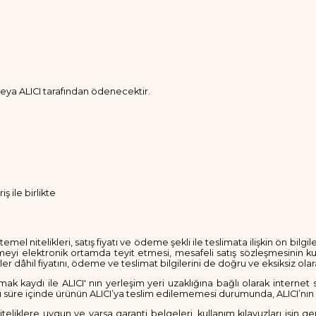
 veya ALICI tarafından ödenecektir.
iş ile birlikte
emel nitelikleri, satış fiyatı ve ödeme şekli ile teslimata ilişkin ön bilg
rmeyi elektronik ortamda teyit etmesi, mesafeli satış sözleşmesinin k
rgiler dâhil fiyatını, ödeme ve teslimat bilgilerini de doğru ve eksiksiz o
 kaydı ile ALICI' nın yerleşim yeri uzaklığına bağlı olarak internet si
. Bu süre içinde ürünün ALICI’ya teslim edilememesi durumunda, ALICI’nın
iteliklere uygun ve varsa garanti belgeleri, kullanım kılavuzları işin ge