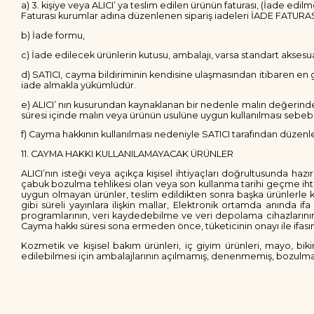
a) 3. kişiye veya ALICI’ ya teslim edilen ürünün faturası, (İade e
Faturası kurumlar adına düzenlenen sipariş iadeleri İADE FATUR
b) İade formu,
c) İade edilecek ürünlerin kutusu, ambalajı, varsa standart aksesuar
d) SATICI, cayma bildiriminin kendisine ulaşmasından itibaren en g
iade almakla yükümlüdür.
e) ALICI’ nın kusurundan kaynaklanan bir nedenle malın değerinde
süresi içinde malın veya ürünün usulüne uygun kullanılması sebeb
f) Cayma hakkının kullanılması nedeniyle SATICI tarafından düzenl
11. CAYMA HAKKI KULLANILAMAYACAK ÜRÜNLER
ALICI’nın isteği veya açıkça kişisel ihtiyaçları doğrultusunda haz
çabuk bozulma tehlikesi olan veya son kullanma tarihi geçme ihtima
uygun olmayan ürünler, teslim edildikten sonra başka ürünlerle
gibi süreli yayınlara ilişkin mallar, Elektronik ortamda anında if
programlarının, veri kaydedebilme ve veri depolama cihazlarının,
Cayma hakkı süresi sona ermeden önce, tüketicinin onayı ile ifas
Kozmetik ve kişisel bakım ürünleri, iç giyim ürünleri, mayo, biki
edilebilmesi için ambalajlarının açılmamış, denenmemiş, bozulmam