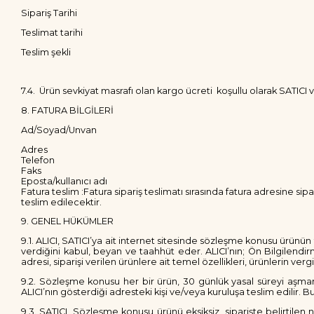
Sipariş Tarihi
Teslimat tarihi
Teslim şekli
7.4. Ürün sevkiyat masrafı olan kargo ücreti koşullu olarak SATICI
8. FATURA BİLGİLERİ
Ad/Soyad/Unvan
Adres
Telefon
Faks
Eposta/kullanıcı adı
Fatura teslim :Fatura sipariş teslimatı sırasında fatura adresine sipar
teslim edilecektir.
9. GENEL HÜKÜMLER
9.1. ALICI, SATICI’ya ait internet sitesinde sözleşme konusu ürünün t
verdiğini kabul, beyan ve taahhüt eder. ALICI’nın; Ön Bilgilendi
adresi, siparişi verilen ürünlere ait temel özellikleri, ürünlerin ve
9.2. Sözleşme konusu her bir ürün, 30 günlük yasal süreyi aşmamak
ALICI’nın gösterdiği adresteki kişi ve/veya kuruluşa teslim edilir
9.3. SATICI, Sözleşme konusu ürünü eksiksiz, siparişte belirtilen n