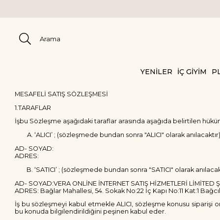
YENİLER
İÇ GİYİM
PL
MESAFELİ SATIŞ SÖZLEŞMESİ
1.TARAFLAR
İşbu Sözleşme aşağıdaki taraflar arasında aşağıda belirtilen hükü
‘ALICI’ ; (sözleşmede bundan sonra "ALICI" olarak anılacaktır
AD- SOYAD:
ADRES:
‘SATICI’ ; (sözleşmede bundan sonra "SATICI" olarak anılacak
AD- SOYAD:VERA ONLİNE İNTERNET SATIŞ HİZMETLERİ LİMİTED Ş
ADRES: Bağlar Mahallesi, 54. Sokak No:22 İç Kapı No:11 Kat:1 Bağcıl
İş bu sözleşmeyi kabul etmekle ALICI, sözleşme konusu siparişi on
bu konuda bilgilendirildiğini peşinen kabul eder.