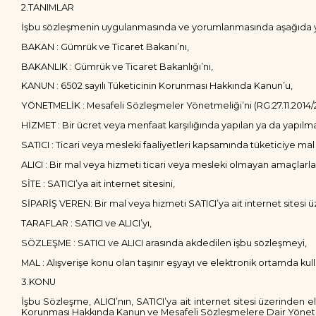
2.TANIMLAR
İşbu sözleşmenin uygulanmasında ve yorumlanmasında aşağıda yazılı
BAKAN : Gümrük ve Ticaret Bakanı’nı,
BAKANLIK : Gümrük ve Ticaret Bakanlığı’nı,
KANUN : 6502 sayılı Tüketicinin Korunması Hakkında Kanun’u,
YÖNETMELİK : Mesafeli Sözleşmeler Yönetmeliği’ni (RG:27.11.2014/
HİZMET : Bir ücret veya menfaat karşılığında yapılan ya da yapılma
SATICI : Ticari veya mesleki faaliyetleri kapsamında tüketiciye m
ALICI : Bir mal veya hizmeti ticari veya mesleki olmayan amaçlarla
SİTE : SATICI’ya ait internet sitesini,
SİPARİŞ VEREN: Bir mal veya hizmeti SATICI’ya ait internet sitesi 
TARAFLAR : SATICI ve ALICI’yı,
SÖZLEŞME : SATICI ve ALICI arasında akdedilen işbu sözleşmeyi,
MAL : Alışverişe konu olan taşınır eşyayı ve elektronik ortamda ku
3.KONU
İşbu Sözleşme, ALICI’nın, SATICI’ya ait internet sitesi üzerinden elek
Korunması Hakkında Kanun ve Mesafeli Sözleşmelere Dair Yönetme