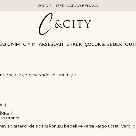
2000 TL ÜZERİ KARGO BEDAVA
AJ GİYİM
GİYİM
AKSESUAR
ERKEK
ÇOCUK & BEBEK
OUT
m ve şartlar çerçevesinde imzalanmıştır.
)
tır)
İRKETİ
ar/ İstanbul
ayladığı takdirde sipariş konusu bedeli ve varsa kargo ücreti, vergi g