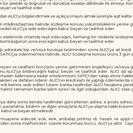
r şekilde işi doğruluk ve dürüstlük esasları dâhilinde ifa etmeyi, hizmet
 beyan ve taahhüt eder.
LICI’yı bilgilendirmek ve açıkça onayını almak suretiyle eşit kalite ve 
inin imkânsızlaşması halinde sözleşme konusu yükümlülüklerini yerine
am bedeli ALICI’ya iade edeceğini kabul, beyan ve taahhüt eder.
e’yi elektronik ortamda teyit edeceğini, herhangi bir nedenle sözle
 yükümlülüğünün sona ereceğini kabul, beyan ve taahhüt eder.
i adresteki kişi ve/veya kuruluşa tesliminden sonra ALICI'ya ait kredi 
n SATICI'ya ödenmemesi halinde, ALICI Sözleşme konusu ürünü 3 gün içe
eyen ve tarafların borçlarını yerine getirmesini engelleyici ve/veya ge
ALICI'ya bildireceğini kabul, beyan ve taahhüt eder. ALICI da sipa
rtadan kalkmasına kadar ertelenmesini SATICI’dan talep etme hakkını ha
kden ve defaten ödenir. ALICI’nın kredi kartı ile yaptığı ödemelerde ise
 kredi kartına iade edilen tutarın banka tarafından ALICI hesabına yansıt
halinin tamamen banka işlem süreci ile ilgili olduğundan, ALICI, olas
veya daha sonra kendisi tarafından güncellenen adresi, e-posta adresi, s
m, pazarlama, bildirim ve diğer amaçlarla ALICI’ya ulaşma hakkı bulunm
ini kabul ve beyan etmektedir.
ayene edecek; ezik, kırık, ambalajı yırtılmış vb. hasarlı ve ayıplı 
mden sonra mal/hizmetin özenle korunması borcu, ALICI’ya aittir. Caym