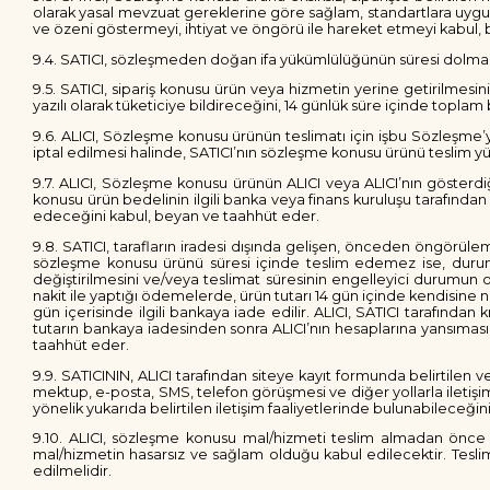
olarak yasal mevzuat gereklerine göre sağlam, standartlara uygun bi
ve özeni göstermeyi, ihtiyat ve öngörü ile hareket etmeyi kabul,
9.4. SATICI, sözleşmeden doğan ifa yükümlülüğünün süresi dolmadan A
9.5. SATICI, sipariş konusu ürün veya hizmetin yerine getirilmes
yazılı olarak tüketiciye bildireceğini, 14 günlük süre içinde topl
9.6. ALICI, Sözleşme konusu ürünün teslimatı için işbu Sözleşm
iptal edilmesi halinde, SATICI’nın sözleşme konusu ürünü teslim
9.7. ALICI, Sözleşme konusu ürünün ALICI veya ALICI’nın gösterdiğ
konusu ürün bedelinin ilgili banka veya finans kuruluşu tarafında
edeceğini kabul, beyan ve taahhüt eder.
9.8. SATICI, tarafların iradesi dışında gelişen, önceden öngörülem
sözleşme konusu ürünü süresi içinde teslim edemez ise, durumu 
değiştirilmesini ve/veya teslimat süresinin engelleyici durumun o
nakit ile yaptığı ödemelerde, ürün tutarı 14 gün içinde kendisine na
gün içerisinde ilgili bankaya iade edilir. ALICI, SATICI tarafından
tutarın bankaya iadesinden sonra ALICI’nın hesaplarına yansıması 
taahhüt eder.
9.9. SATICININ, ALICI tarafından siteye kayıt formunda belirtilen 
mektup, e-posta, SMS, telefon görüşmesi ve diğer yollarla iletişi
yönelik yukarıda belirtilen iletişim faaliyetlerinde bulunabileceğ
9.10. ALICI, sözleşme konusu mal/hizmeti teslim almadan önce mu
mal/hizmetin hasarsız ve sağlam olduğu kabul edilecektir. Tesli
edilmelidir.