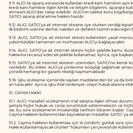
9.11. ALICI ile sipariş esnasında kullanılan kredi kartı hamilinin ayn
kredi kartı hamiline ilişkin kimlik ve iletişim bilgilerini, siparişte
etmesini ALICI’dan talep edebilir. ALICI’nın talebe konu bilgi/b
SATICI, siparişi iptal etme hakkını haizdir.
9.12. ALICI, SATICI’ya ait internet sitesine üye olurken verdiği kişi
ilk bildirimi üzerine derhal, nakden ve defaten tazmin edeceğini
9.13. ALICI, SATICI’ya ait internet sitesini kullanırken yasal 
yükümlülükler tamamen ve münhasıran ALICI’yı bağlayacaktır.
9.14. ALICI, SATICI’ya ait internet sitesini hiçbir şekilde kamu dü
haklarına tecavüz edecek şekilde kullanamaz. Ayrıca, üye başkaların
9.15. SATICI’ya ait internet sitesinin üzerinden, SATICI’nın kend
verilebilir. Bu linkler ALICI’ya yönlenme kolaylığı sağlamak amac
yönelik herhangi bir garanti niteliği taşımamaktadır.
9.16. İşbu sözleşme içerisinde sayılan maddelerden bir ya da birka
ari tutacaktır. Ayrıca; işbu ihlal nedeniyle, olayın hukuk alanına 
10. CAYMA HAKKI
10.1. ALICI; mesafeli sözleşmenin mal satışına ilişkin olması duru
şartıyla hiçbir hukuki ve cezai sorumluluk üstlenmeksizin ve h
ise, bu süre sözleşmenin imzalandığı tarihten itibaren başlar. C
Cayma hakkının kullanımından kaynaklanan masraflar SATICI’ ya aitt
10.2. Cayma hakkının kullanılması için 14 (ondört) günlük süre i
Hakkı Kullanılamayacak Ürünler" hükümleri çerçevesinde kullanılma