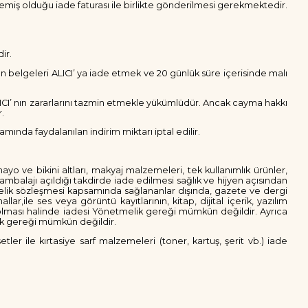
lemiş olduğu iade faturası ile birlikte gönderilmesi gerekmektedir.
ir.
an belgeleri ALICI’ ya iade etmek ve 20 günlük süre içerisinde malı
ICI’ nın zararlarını tazmin etmekle yükümlüdür. Ancak cayma hakkı
r.
nda faydalanılan indirim miktarı iptal edilir.
ayo ve bikini altları, makyaj malzemeleri, tek kullanımlık ürünler,
ambalajı açıldığı takdirde iade edilmesi sağlık ve hijyen açısından
elik sözleşmesi kapsamında sağlananlar dışında, gazete ve dergi
r,ile ses veya görüntü kayıtlarının, kitap, dijital içerik, yazılım
ş olması halinde iadesi Yönetmelik gereği mümkün değildir. Ayrıca
lik gereği mümkün değildir.
ler ile kırtasiye sarf malzemeleri (toner, kartuş, şerit vb.) iade