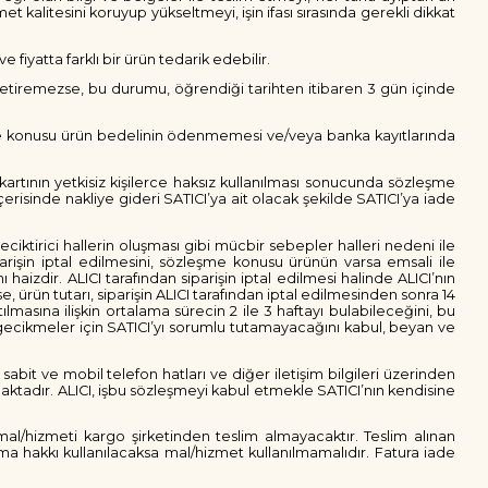
 kalitesini koruyup yükseltmeyi, işin ifası sırasında gerekli dikkat
fiyatta farklı bir ürün tedarik edebilir.
 getiremezse, bu durumu, öğrendiği tarihten itibaren 3 gün içinde
şme konusu ürün bedelinin ödenmemesi ve/veya banka kayıtlarında
kartının yetkisiz kişilerce haksız kullanılması sonucunda sözleşme
risinde nakliye gideri SATICI’ya ait olacak şekilde SATICI’ya iade
ciktirici hallerin oluşması gibi mücbir sebepler halleri nedeni ile
rişin iptal edilmesini, sözleşme konusu ürünün varsa emsali ile
izdir. ALICI tarafından siparişin iptal edilmesi halinde ALICI’nın
, ürün tutarı, siparişin ALICI tarafından iptal edilmesinden sonra 14
ılmasına ilişkin ortalama sürecin 2 ile 3 haftayı bulabileceğini, bu
ı gecikmeler için SATICI’yı sorumlu tutamayacağını kabul, beyan ve
abit ve mobil telefon hatları ve diğer iletişim bilgileri üzerinden
aktadır. ALICI, işbu sözleşmeyi kabul etmekle SATICI’nın kendisine
mal/hizmeti kargo şirketinden teslim almayacaktır. Teslim alınan
a hakkı kullanılacaksa mal/hizmet kullanılmamalıdır. Fatura iade