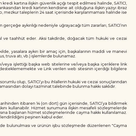
n kredi kartına ilişkin güvenlik açığı tespit edilmesi halinde, SATICI,
 bankasından kredi kartının kendisine ait olduğuna ilişkin yazıyı ibraz
, mezkur taleplerin 24 saat içerisinde karşılanmaması halinde ise
erin gerçeğe aykırılığı nedeniyle uğrayacağı tüm zararları, SATICI’nın
abul ve taahhüt eder. Aksi takdirde, doğacak tüm hukuki ve cezai
şekilde, yasalara aykırı bir amaç için, başkalarının maddi ve manevi
us, truva atı, vb.) işlemlerde bulunamaz.
/veya işlettiği başka web sitelerine ve/veya başka içeriklere link
i desteklememekte ve Link verilen web sitesinin içerdiği bilgilere
sorumlu olup, SATICI’yı bu ihlallerin hukuki ve cezai sonuçlarından
yulmamasından dolayı tazminat talebinde bulunma hakkı saklıdır.
arihinden itibaren 14 (on dört) gün içerisinde, SATICI’ya bildirmek
nı kullanabilir. Hizmet sunumuna ilişkin mesafeli sözleşmelerde
ifasına başlanan hizmet sözleşmelerinde cayma hakkı kullanılamaz.
lendirildiğini peşinen kabul eder.
ildirimde bulunulması ve ürünün işbu sözleşmede düzenlenen "Cayma