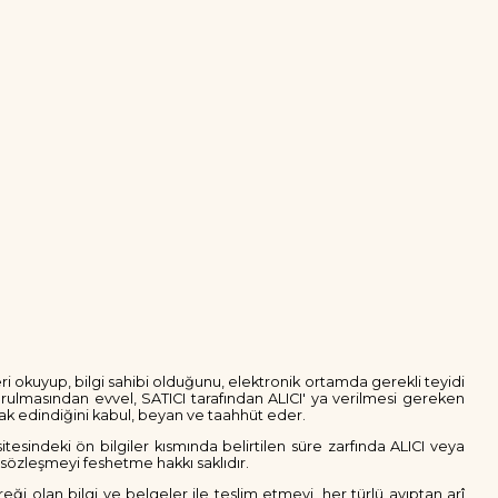
ileri okuyup, bilgi sahibi olduğunu, elektronik ortamda gerekli teyidi
urulmasından evvel, SATICI tarafından ALICI' ya verilmesi gereken
larak edindiğini kabul, beyan ve taahhüt eder.
tesindeki ön bilgiler kısmında belirtilen süre zarfında ALICI veya
 sözleşmeyi feshetme hakkı saklıdır.
reği olan bilgi ve belgeler ile teslim etmeyi, her türlü ayıptan arî