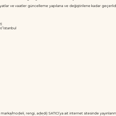
n fiyatlar ve vaatler güncelleme yapılana ve değiştirilene kadar geçerlidi
Tİ
r/ İstanbul
rı, marka/modeli, rengi, adedi) SATICI’ya ait internet sitesinde yayınl