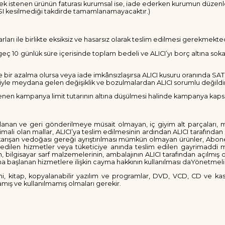
dilmek istenen ürünün faturası kurumsal ise, iade ederken kurumun düzen
ASI kesilmediği takdirde tamamlanamayacaktır.)
ları ile birlikte eksiksiz ve hasarsız olarak teslim edilmesi gerekmekted
eç 10 günlük süre içerisinde toplam bedeli ve ALICI’yı borç altına sok
 bir azalma olursa veya iade imkânsızlaşırsa ALICI kusuru oranında SAT
iyle meydana gelen değişiklik ve bozulmalardan ALICI sorumlu değildi
enen kampanya limit tutarının altına düşülmesi halinde kampanya kapsamı
ırlanan ve geri gönderilmeye müsait olmayan, iç giyim alt parçaları, m
li olan mallar, ALICI’ya teslim edilmesinin ardından ALICI tarafından 
 karışan vedoğası gereği ayrıştırılması mümkün olmayan ürünler, Abon
a edilen hizmetler veya tüketiciye anında teslim edilen gayrimaddi malla
 bilgisayar sarf malzemelerinin, ambalajının ALICI tarafından açılmı
ına başlanan hizmetlere ilişkin cayma hakkının kullanılması daYönetme
ni, kitap, kopyalanabilir yazılım ve programlar, DVD, VCD, CD ve kaset
ış ve kullanılmamış olmaları gerekir.