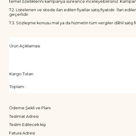
temel özelliklerini kampanya süresince inceleyebilirsiniz. Kampan
7.2. Listelenen ve sitede ilan edilen fiyatlar satış fiyatıdır. İlan e
geçerlidir.
7.3. Sözleşme konusu mal ya da hizmetin tüm vergiler dâhil satış fi
Ürün Açıklaması
Kargo Tutarı
Toplam :
Ödeme Şekli ve Planı
Teslimat Adresi
Teslim Edilecek kişi
Fatura Adresi