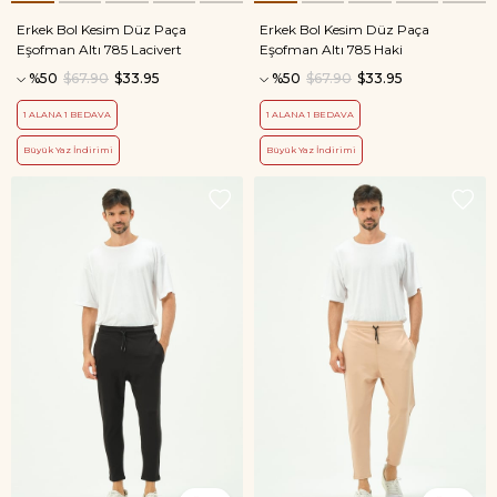
Erkek Bol Kesim Düz Paça
Erkek Bol Kesim Düz Paça
Eşofman Altı 785 Lacivert
Eşofman Altı 785 Haki
%50
$67.90
$33.95
%50
$67.90
$33.95
1 ALANA 1 BEDAVA
1 ALANA 1 BEDAVA
Büyük Yaz İndirimi
Büyük Yaz İndirimi