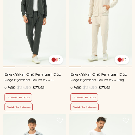
2
2
Erkek Yakalı Önü Fermuarlı Düz
Erkek Yakalı Önü Fermuarlı Düz
Paça Eşofman Takım 8701
Paça Eşofman Takım 8701 Bej
Antrasit
%50
$154.90
$77.45
%50
$154.90
$77.45
1 ALANA 1 BEDAVA
1 ALANA 1 BEDAVA
Büyük Yaz İndirimi
Büyük Yaz İndirimi