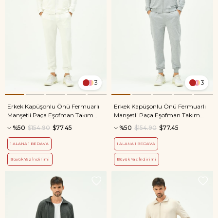
3
3
Erkek Kapüşonlu Önü Fermuarlı
Erkek Kapüşonlu Önü Fermuarlı
Manşetli Paça Eşofman Takım
Manşetli Paça Eşofman Takım
8702 Ekru
8702 Gri
%50
$154.90
$77.45
%50
$154.90
$77.45
1 ALANA 1 BEDAVA
1 ALANA 1 BEDAVA
Büyük Yaz İndirimi
Büyük Yaz İndirimi