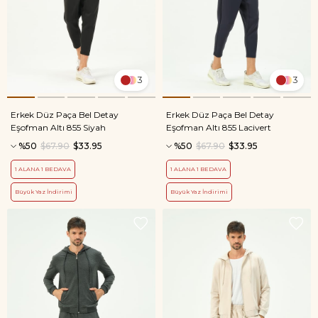
3
3
Erkek Düz Paça Bel Detay
Erkek Düz Paça Bel Detay
Eşofman Altı 855 Siyah
Eşofman Altı 855 Lacivert
%50
$67.90
$33.95
%50
$67.90
$33.95
1 ALANA 1 BEDAVA
1 ALANA 1 BEDAVA
Büyük Yaz İndirimi
Büyük Yaz İndirimi