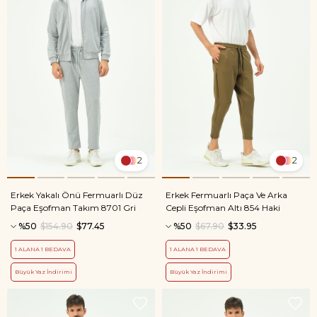
2
2
Erkek Yakalı Önü Fermuarlı Düz
Erkek Fermuarlı Paça Ve Arka
Paça Eşofman Takım 8701 Gri
Cepli Eşofman Altı 854 Haki
%50
$154.90
$77.45
%50
$67.90
$33.95
1 ALANA 1 BEDAVA
1 ALANA 1 BEDAVA
Büyük Yaz İndirimi
Büyük Yaz İndirimi