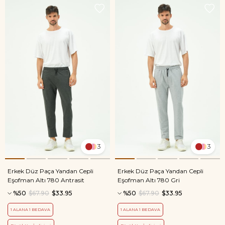
3
3
Erkek Düz Paça Yandan Cepli
Erkek Düz Paça Yandan Cepli
Eşofman Altı 780 Antrasit
Eşofman Altı 780 Gri
%50
$67.90
$33.95
%50
$67.90
$33.95
1 ALANA 1 BEDAVA
1 ALANA 1 BEDAVA