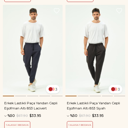
3
3
Erkek Lastikli Paça Yandan Cepli
Erkek Lastikli Paça Yandan Cepli
Eşofman Altı 853 Lacivert
Eşofman Altı 853 Siyah
%50
$67.90
$33.95
%50
$67.90
$33.95
1 ALANA 1 BEDAVA
1 ALANA 1 BEDAVA