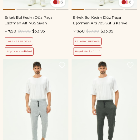
6
6
Erkek Bol Kesim Düz Paça
Erkek Bol Kesim Düz Paça
Eşofman Altı 785 Siyah
Eşofman Altı 785 Sütlü Kahve
%50
$67.90
$33.95
%50
$67.90
$33.95
1 ALANA 1 BEDAVA
1 ALANA 1 BEDAVA
Büyük Yaz İndirimi
Büyük Yaz İndirimi