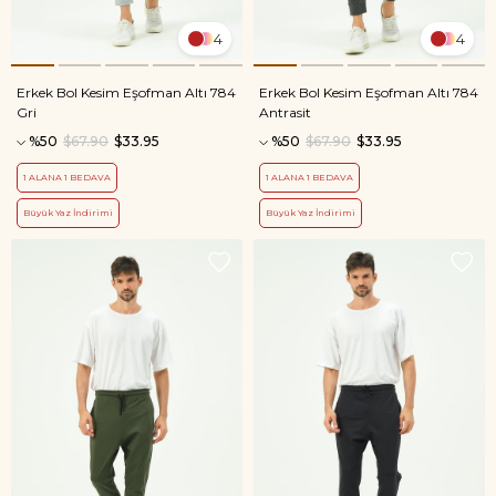
4
4
Erkek Bol Kesim Eşofman Altı 784
Erkek Bol Kesim Eşofman Altı 784
Gri
Antrasit
%50
$67.90
$33.95
%50
$67.90
$33.95
1 ALANA 1 BEDAVA
1 ALANA 1 BEDAVA
Büyük Yaz İndirimi
Büyük Yaz İndirimi