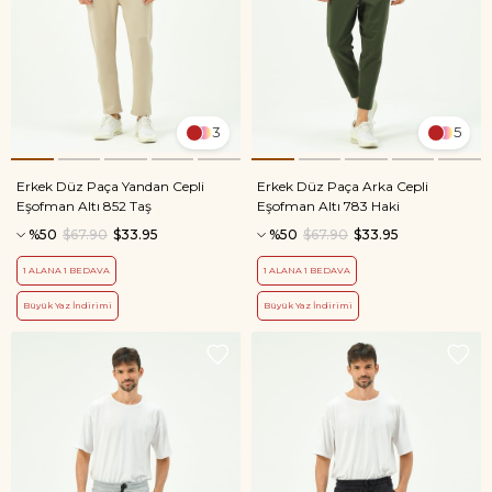
3
5
Erkek Düz Paça Yandan Cepli
Erkek Düz Paça Arka Cepli
Eşofman Altı 852 Taş
Eşofman Altı 783 Haki
%50
$67.90
$33.95
%50
$67.90
$33.95
1 ALANA 1 BEDAVA
1 ALANA 1 BEDAVA
Büyük Yaz İndirimi
Büyük Yaz İndirimi