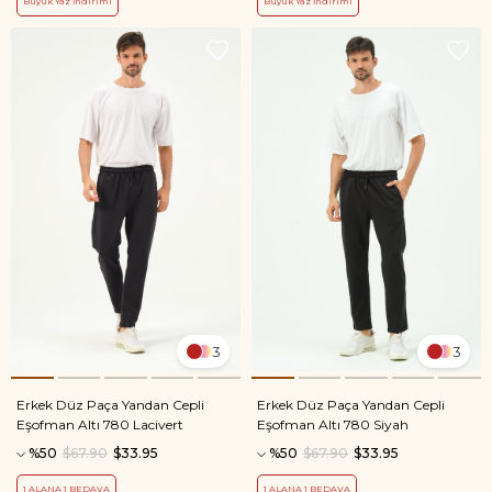
Büyük Yaz İndirimi
Büyük Yaz İndirimi
3
3
Erkek Düz Paça Yandan Cepli
Erkek Düz Paça Yandan Cepli
Eşofman Altı 780 Lacivert
Eşofman Altı 780 Siyah
%50
$67.90
$33.95
%50
$67.90
$33.95
1 ALANA 1 BEDAVA
1 ALANA 1 BEDAVA