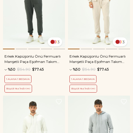
3
3
Erkek Kapüşonlu Önü Fermuarlı
Erkek Kapüşonlu Önü Fermuarlı
Manşetli Paça Eşofman Takım
Manşetli Paça Eşofman Takım
8702 Antrasit
8702 Bej
%50
$154.90
$77.45
%50
$154.90
$77.45
1 ALANA 1 BEDAVA
1 ALANA 1 BEDAVA
Büyük Yaz İndirimi
Büyük Yaz İndirimi