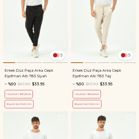
5
5
Erkek Düz Paça Arka Cepli
Erkek Düz Paça Arka Cepli
Eşofman Altı 783 Siyah
Eşofman Altı 783 Taş
%50
$67.90
$33.95
%50
$67.90
$33.95
1 ALANA 1 BEDAVA
1 ALANA 1 BEDAVA
Büyük Yaz İndirimi
Büyük Yaz İndirimi