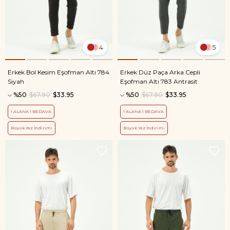
4
5
Erkek Bol Kesim Eşofman Altı 784
Erkek Düz Paça Arka Cepli
Siyah
Eşofman Altı 783 Antrasit
%50
$67.90
$33.95
%50
$67.90
$33.95
1 ALANA 1 BEDAVA
1 ALANA 1 BEDAVA
Büyük Yaz İndirimi
Büyük Yaz İndirimi