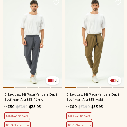
3
3
Erkek Lastikli Paça Yandan Cepli
Erkek Lastikli Paça Yandan Cepli
Eşofman Altı 853 Füme
Eşofman Altı 853 Haki
%50
$67.90
$33.95
%50
$67.90
$33.95
1 ALANA 1 BEDAVA
1 ALANA 1 BEDAVA
Büyük Yaz İndirimi
Büyük Yaz İndirimi