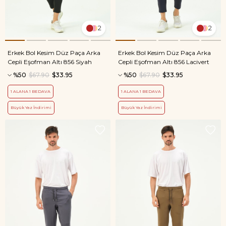
2
2
Erkek Bol Kesim Düz Paça Arka
Erkek Bol Kesim Düz Paça Arka
Cepli Eşofman Altı 856 Siyah
Cepli Eşofman Altı 856 Lacivert
%50
$67.90
$33.95
%50
$67.90
$33.95
1 ALANA 1 BEDAVA
1 ALANA 1 BEDAVA
Büyük Yaz İndirimi
Büyük Yaz İndirimi