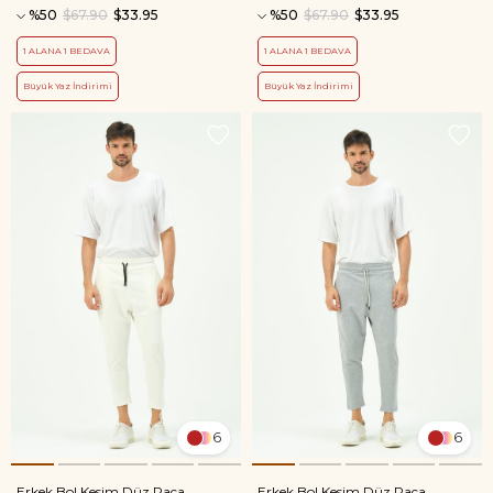
%50
$67.90
$33.95
%50
$67.90
$33.95
1 ALANA 1 BEDAVA
1 ALANA 1 BEDAVA
Büyük Yaz İndirimi
Büyük Yaz İndirimi
6
6
Erkek Bol Kesim Düz Paça
Erkek Bol Kesim Düz Paça