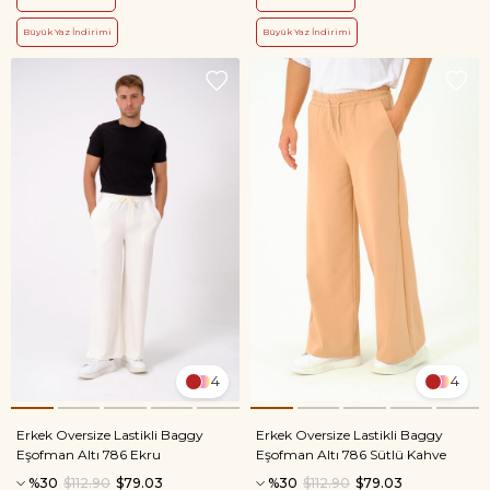
Büyük Yaz İndirimi
Büyük Yaz İndirimi
4
4
Erkek Oversize Lastikli Baggy
Erkek Oversize Lastikli Baggy
Eşofman Altı 786 Ekru
Eşofman Altı 786 Sütlü Kahve
%30
$112.90
$79.03
%30
$112.90
$79.03