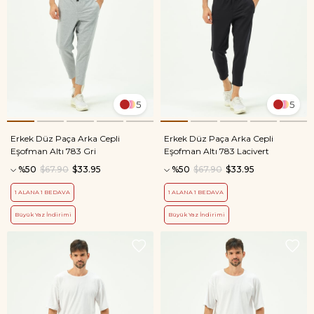
5
5
Erkek Düz Paça Arka Cepli
Erkek Düz Paça Arka Cepli
Eşofman Altı 783 Gri
Eşofman Altı 783 Lacivert
%50
$67.90
$33.95
%50
$67.90
$33.95
1 ALANA 1 BEDAVA
1 ALANA 1 BEDAVA
Büyük Yaz İndirimi
Büyük Yaz İndirimi