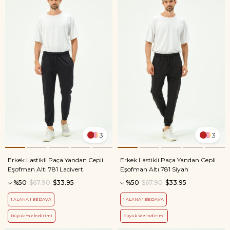
3
3
Erkek Lastikli Paça Yandan Cepli
Erkek Lastikli Paça Yandan Cepli
Eşofman Altı 781 Lacivert
Eşofman Altı 781 Siyah
%50
$67.90
$33.95
%50
$67.90
$33.95
1 ALANA 1 BEDAVA
1 ALANA 1 BEDAVA
Büyük Yaz İndirimi
Büyük Yaz İndirimi