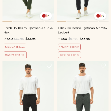
4
4
Erkek Bol Kesim Eşofman Altı 784
Erkek Bol Kesim Eşofman Altı 784
Haki
Lacivert
%50
$67.90
$33.95
%50
$67.90
$33.95
1 ALANA 1 BEDAVA
1 ALANA 1 BEDAVA
Büyük Yaz İndirimi
Büyük Yaz İndirimi