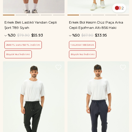
2
Erkek Beli Lastikli Yandan Cepli
Erkek Bol Kesim Düz Paça Arka
Şort 789 Siyah
Cepli Eşofman Altı 856 Haki
%30
$79.90
$55.93
%50
$67.90
$33.95
2500 TL üstü 150 TL indirim
1 ALANA 1 BEDAVA
Büyük Yaz İndirimi
Büyük Yaz İndirimi