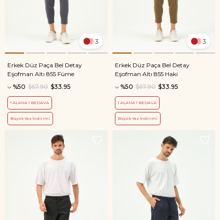
3
3
Erkek Düz Paça Bel Detay
Erkek Düz Paça Bel Detay
Eşofman Altı 855 Füme
Eşofman Altı 855 Haki
%50
$67.90
$33.95
%50
$67.90
$33.95
1 ALANA 1 BEDAVA
1 ALANA 1 BEDAVA
Büyük Yaz İndirimi
Büyük Yaz İndirimi