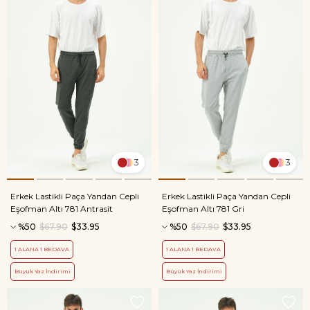
3
3
Erkek Lastikli Paça Yandan Cepli
Erkek Lastikli Paça Yandan Cepli
Eşofman Altı 781 Antrasit
Eşofman Altı 781 Gri
%50
$67.90
$33.95
%50
$67.90
$33.95
1 ALANA 1 BEDAVA
1 ALANA 1 BEDAVA
Büyük Yaz İndirimi
Büyük Yaz İndirimi