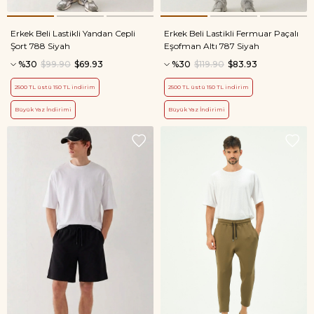
Erkek Beli Lastikli Yandan Cepli
Erkek Beli Lastikli Fermuar Paçalı
Şort 788 Siyah
Eşofman Altı 787 Siyah
%30
$99.90
$69.93
%30
$119.90
$83.93
2500 TL üstü 150 TL indirim
2500 TL üstü 150 TL indirim
Büyük Yaz İndirimi
Büyük Yaz İndirimi