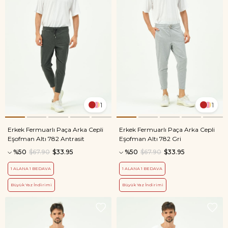
1
1
Erkek Fermuarlı Paça Arka Cepli
Erkek Fermuarlı Paça Arka Cepli
Eşofman Altı 782 Antrasit
Eşofman Altı 782 Gri
%50
$67.90
$33.95
%50
$67.90
$33.95
1 ALANA 1 BEDAVA
1 ALANA 1 BEDAVA
Büyük Yaz İndirimi
Büyük Yaz İndirimi