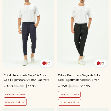
2
2
Erkek Fermuarlı Paça Ve Arka
Erkek Fermuarlı Paça Ve Arka
Cepli Eşofman Altı 854 Lacivert
Cepli Eşofman Altı 854 Siyah
%50
$67.90
$33.95
%50
$67.90
$33.95
1 ALANA 1 BEDAVA
1 ALANA 1 BEDAVA
Büyük Yaz İndirimi
Büyük Yaz İndirimi