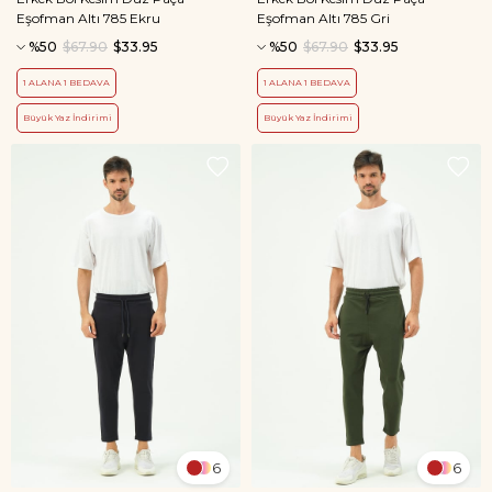
Eşofman Altı 785 Ekru
Eşofman Altı 785 Gri
%50
$67.90
$33.95
%50
$67.90
$33.95
1 ALANA 1 BEDAVA
1 ALANA 1 BEDAVA
Büyük Yaz İndirimi
Büyük Yaz İndirimi
6
6