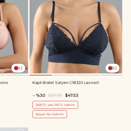
2
2
ucino
Kaplı Bralet Sütyen C18320 Lacivert
%30
$67.90
$47.53
2500 TL üstü 150 TL indirim
Büyük Yaz İndirimi