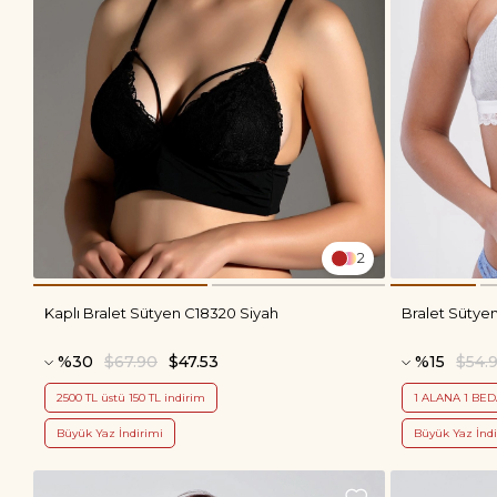
2
Kaplı Bralet Sütyen C18320 Siyah
Bralet Sütye
%30
$67.90
$47.53
%15
$54.
2500 TL üstü 150 TL indirim
1 ALANA 1 BE
Büyük Yaz İndirimi
Büyük Yaz İndi