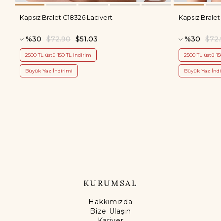
Kapsız Bralet C18326 Lacivert
Kapsız Bralet
%30
$72.90
$51.03
%30
$72
2500 TL üstü 150 TL indirim
2500 TL üstü 15
Büyük Yaz İndirimi
Büyük Yaz İndi
KURUMSAL
Hakkımızda
Bize Ulaşın
Kariyer