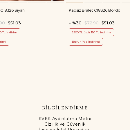
 C18326 Siyah
Kapsız Bralet C18326 Bordo
.90
$51.03
%30
$72.90
$51.03
0 TL indirim
2500 TL üstü 150 TL indirim
rimi
Büyük Yaz İndirimi
BİLGİLENDİRME
KVKK Aydınlatma Metni
Gizlilik ve Güvenlik
İade ve İptal Prosedürü