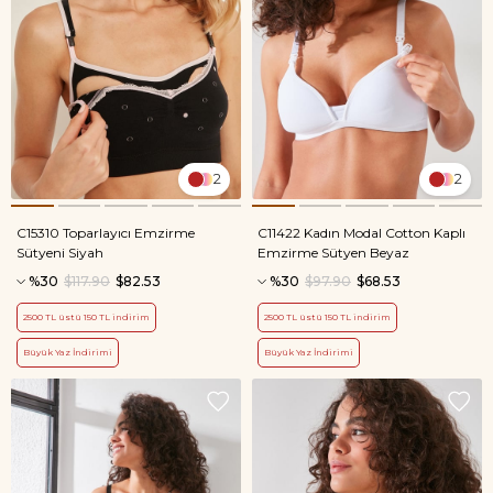
2
2
C15310 Toparlayıcı Emzirme
C11422 Kadın Modal Cotton Kaplı
Sütyeni Siyah
Emzirme Sütyen Beyaz
%30
$117.90
$82.53
%30
$97.90
$68.53
2500 TL üstü 150 TL indirim
2500 TL üstü 150 TL indirim
Büyük Yaz İndirimi
Büyük Yaz İndirimi