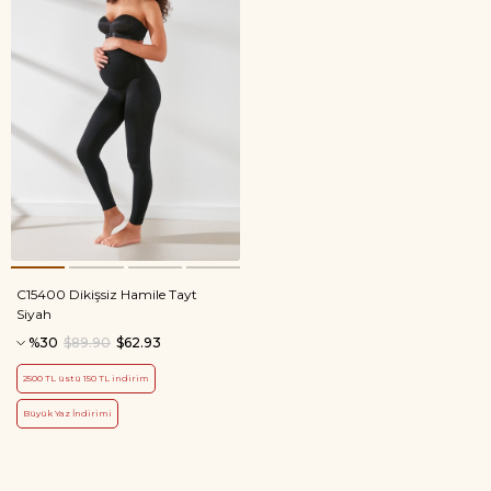
C15400 Dikişsiz Hamile Tayt
Siyah
%30
$89.90
$62.93
2500 TL üstü 150 TL indirim
Büyük Yaz İndirimi