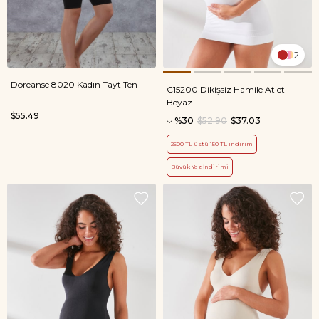
2
Doreanse 8020 Kadın Tayt Ten
C15200 Dikişsiz Hamile Atlet
Beyaz
$55.49
%30
$52.90
$37.03
2500 TL üstü 150 TL indirim
Büyük Yaz İndirimi