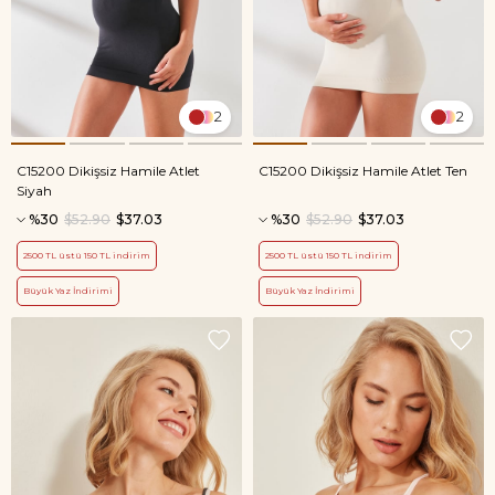
2
2
C15200 Dikişsiz Hamile Atlet
C15200 Dikişsiz Hamile Atlet Ten
Siyah
%30
$52.90
$37.03
%30
$52.90
$37.03
2500 TL üstü 150 TL indirim
2500 TL üstü 150 TL indirim
Büyük Yaz İndirimi
Büyük Yaz İndirimi