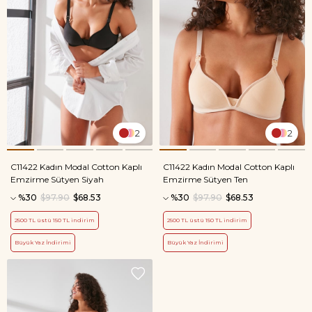
2
2
C11422 Kadın Modal Cotton Kaplı
C11422 Kadın Modal Cotton Kaplı
Emzirme Sütyen Siyah
Emzirme Sütyen Ten
%30
$97.90
$68.53
%30
$97.90
$68.53
2500 TL üstü 150 TL indirim
2500 TL üstü 150 TL indirim
Büyük Yaz İndirimi
Büyük Yaz İndirimi