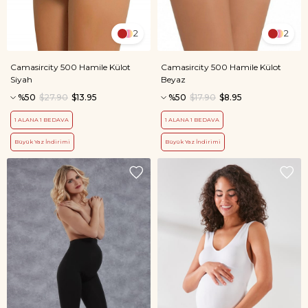
2
2
Camasircity 500 Hamile Külot
Camasircity 500 Hamile Külot
Siyah
Beyaz
%50
$27.90
$13.95
%50
$17.90
$8.95
1 ALANA 1 BEDAVA
1 ALANA 1 BEDAVA
Büyük Yaz İndirimi
Büyük Yaz İndirimi