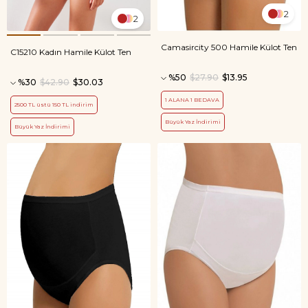
2
2
Camasircity 500 Hamile Külot Ten
C15210 Kadın Hamile Külot Ten
%50
$27.90
$13.95
%30
$42.90
$30.03
1 ALANA 1 BEDAVA
2500 TL üstü 150 TL indirim
Büyük Yaz İndirimi
Büyük Yaz İndirimi