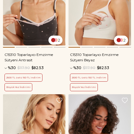
2
2
C15310 Toparlayıcı Emzirme
C15310 Toparlayıcı Emzirme
Sütyeni Antrasit
Sütyeni Beyaz
%30
$117.90
$82.53
%30
$117.90
$82.53
2500 TL üstü 150 TL indirim
2500 TL üstü 150 TL indirim
Büyük Yaz İndirimi
Büyük Yaz İndirimi