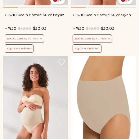
C15210 Kadın Hamile Külot Beyaz
C15210 Kadın Hamile Külot Siyah
%30
$42.90
$30.03
%30
$42.90
$30.03
2500 TL üstü 150 TL indirim
2500 TL üstü 150 TL indirim
Büyük Yaz İndirimi
Büyük Yaz İndirimi