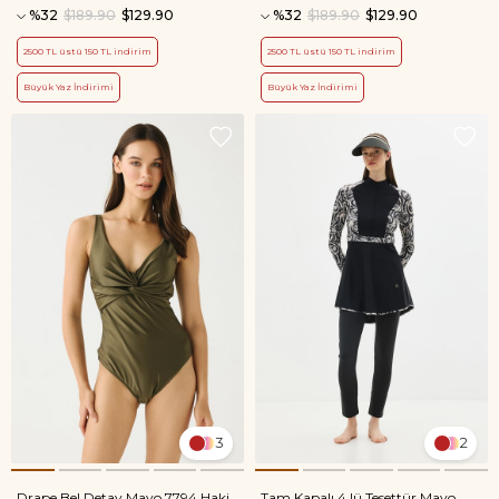
%32
$189.90
$129.90
%32
$189.90
$129.90
2500 TL üstü 150 TL indirim
2500 TL üstü 150 TL indirim
Büyük Yaz İndirimi
Büyük Yaz İndirimi
3
2
Drape Bel Detay Mayo 7794 Haki
Tam Kapalı 4 lü Tesettür Mayo