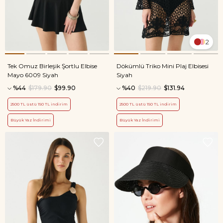
2
Tek Omuz Birleşik Şortlu Elbise
Dökümlü Triko Mini Plaj Elbisesi
Mayo 6009 Siyah
Siyah
%44
$179.90
$99.90
%40
$219.90
$131.94
2500 TL üstü 150 TL indirim
2500 TL üstü 150 TL indirim
Büyük Yaz İndirimi
Büyük Yaz İndirimi