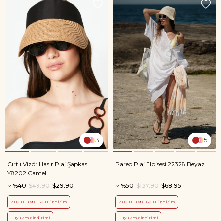
3
5
Cırtlı Vizör Hasır Plaj Şapkası
Pareo Plaj Elbisesi 22328 Beyaz
Y8202 Camel
%40
$49.90
$29.90
%50
$137.90
$68.95
2500 TL üstü 150 TL indirim
2500 TL üstü 150 TL indirim
Büyük Yaz İndirimi
Büyük Yaz İndirimi