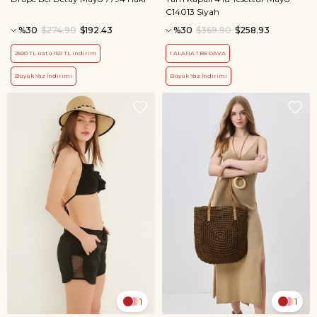
C14013 Siyah
%30
$274.90
$192.43
%30
$369.90
$258.93
2500 TL üstü 150 TL indirim
1 ALANA 1 BEDAVA
Büyük Yaz İndirimi
Büyük Yaz İndirimi
1
1