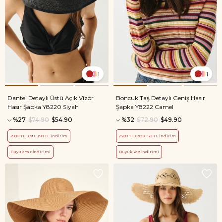
1
1
Dantel Detaylı Üstü Açık Vizör
Boncuk Taş Detaylı Geniş Hasır
Hasır Şapka Y8220 Siyah
Şapka Y8222 Camel
%27
$74.90
$54.90
%32
$72.90
$49.90
2500 TL üstü 150 TL indirim
2500 TL üstü 150 TL indirim
Büyük Yaz İndirimi
Büyük Yaz İndirimi