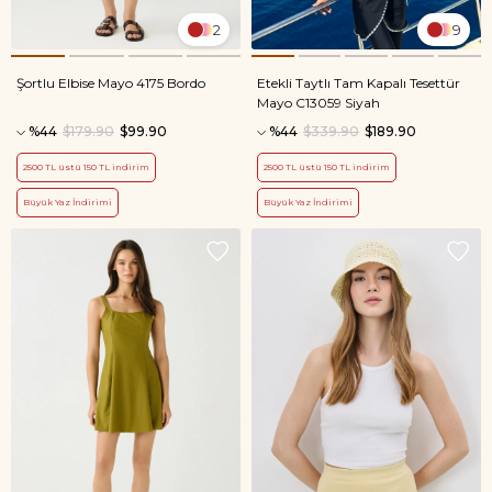
2
9
Şortlu Elbise Mayo 4175 Bordo
Etekli Taytlı Tam Kapalı Tesettür
Mayo C13059 Siyah
%44
$179.90
$99.90
%44
$339.90
$189.90
2500 TL üstü 150 TL indirim
2500 TL üstü 150 TL indirim
Büyük Yaz İndirimi
Büyük Yaz İndirimi