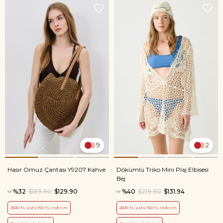
9
2
Hasır Omuz Çantası Y9207 Kahve
Dökümlü Triko Mini Plaj Elbisesi
Bej
%32
$189.90
$129.90
%40
$219.90
$131.94
2500 TL üstü 150 TL indirim
2500 TL üstü 150 TL indirim