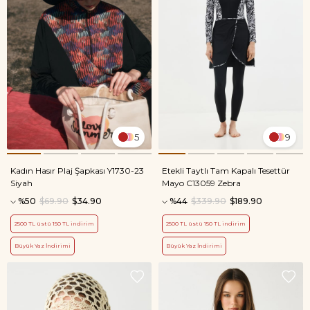
5
9
Kadın Hasır Plaj Şapkası Y1730-23
Etekli Taytlı Tam Kapalı Tesettür
Siyah
Mayo C13059 Zebra
%50
$69.90
$34.90
%44
$339.90
$189.90
2500 TL üstü 150 TL indirim
2500 TL üstü 150 TL indirim
Büyük Yaz İndirimi
Büyük Yaz İndirimi