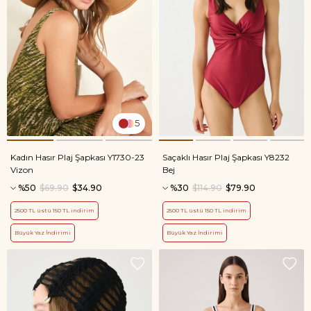
5
Kadın Hasır Plaj Şapkası Y1730-23
Saçaklı Hasır Plaj Şapkası Y8232
Vizon
Bej
%50
$69.90
$34.90
%30
$114.90
$79.90
2500 TL üstü 150 TL indirim
2500 TL üstü 150 TL indirim
Büyük Yaz İndirimi
Büyük Yaz İndirimi