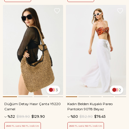
3
2
Düğüm Detay Hasır Çanta Y9220
Kadın Belden Kuşaklı Pareo
Camel
Pantolon 9078 Beyaz
%32
$189.90
$129.90
%50
$152.90
$76.45
2500 TL üstü 150 TL indirim
2500 TL üstü 150 TL indirim