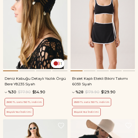
1
Deniz Kabuğu Detaylı Yazlık Örgü
Bralet Kaplı Etekli Bikini Takımı
Bere Y8235 Siyah
6059 Siyah
%30
$77.90
$54.90
%28
$179.90
$129.90
2500 TL üstü 150 TL indirim
2500 TL üstü 150 TL indirim
Büyük Yaz İndirimi
Büyük Yaz İndirimi