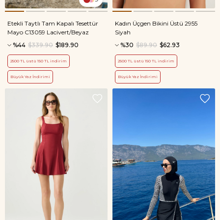
Etekli Taytlı Tam Kapalı Tesettür
Kadın Üçgen Bikini Üstü 2955
Mayo C13059 Lacivert/Beyaz
Siyah
%44
$339.90
$189.90
%30
$89.90
$62.93
2500 TL üstü 150 TL indirim
2500 TL üstü 150 TL indirim
Büyük Yaz İndirimi
Büyük Yaz İndirimi