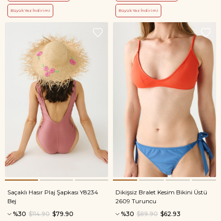
Büyük Yaz İndirimi
Büyük Yaz İndirimi
Saçaklı Hasır Plaj Şapkası Y8234
Dikişsiz Bralet Kesim Bikini Üstü
Bej
2609 Turuncu
%30
$114.90
$79.90
%30
$89.90
$62.93