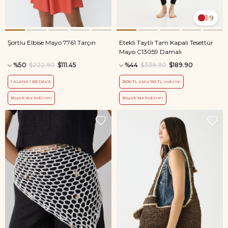
9
Şortlu Elbise Mayo 7761 Tarçın
Etekli Taytlı Tam Kapalı Tesettür
Mayo C13059 Damalı
%50
$222.90
$111.45
%44
$339.90
$189.90
1 ALANA 1 BEDAVA
2500 TL üstü 150 TL indirim
Büyük Yaz İndirimi
Büyük Yaz İndirimi