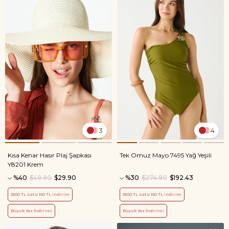
3
4
Kısa Kenar Hasır Plaj Şapkası
Tek Omuz Mayo 7495 Yağ Yeşili
Y8201 Krem
%40
$49.90
$29.90
%30
$274.90
$192.43
2500 TL üstü 150 TL indirim
2500 TL üstü 150 TL indirim
Büyük Yaz İndirimi
Büyük Yaz İndirimi