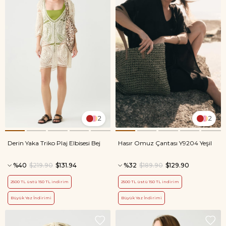
2
2
Derin Yaka Triko Plaj Elbisesi Bej
Hasır Omuz Çantası Y9204 Yeşil
%40
$219.90
$131.94
%32
$189.90
$129.90
2500 TL üstü 150 TL indirim
2500 TL üstü 150 TL indirim
Büyük Yaz İndirimi
Büyük Yaz İndirimi