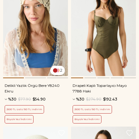
2
Delikli Yazlık Örgü Bere Y8240
Drapeli Kaplı Toparlayıcı Mayo
Ekru
7788 Haki
%30
$77.90
$54.90
%30
$274.90
$192.43
2500 TL üstü 150 TL indirim
2500 TL üstü 150 TL indirim
Büyük Yaz İndirimi
Büyük Yaz İndirimi