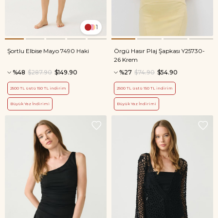
1
Şortlu Elbise Mayo 7490 Haki
Örgü Hasır Plaj Şapkası Y25730-
26 Krem
%48
$287.90
$149.90
%27
$74.90
$54.90
2500 TL üstü 150 TL indirim
2500 TL üstü 150 TL indirim
Büyük Yaz İndirimi
Büyük Yaz İndirimi