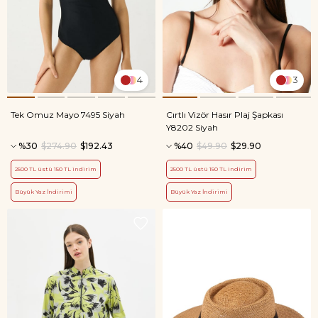
4
3
Tek Omuz Mayo 7495 Siyah
Cırtlı Vizör Hasır Plaj Şapkası
Y8202 Siyah
%30
$274.90
$192.43
%40
$49.90
$29.90
2500 TL üstü 150 TL indirim
2500 TL üstü 150 TL indirim
Büyük Yaz İndirimi
Büyük Yaz İndirimi