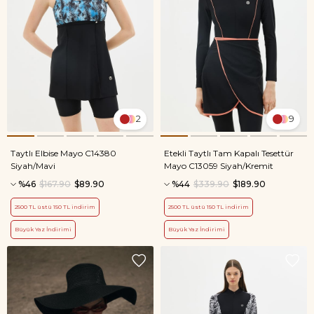
2
9
Taytlı Elbise Mayo C14380
Etekli Taytlı Tam Kapalı Tesettür
Siyah/Mavi
Mayo C13059 Siyah/Kremit
%46
$167.90
$89.90
%44
$339.90
$189.90
2500 TL üstü 150 TL indirim
2500 TL üstü 150 TL indirim
Büyük Yaz İndirimi
Büyük Yaz İndirimi