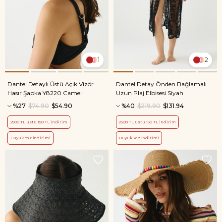
1
2
Dantel Detaylı Üstü Açık Vizör
Dantel Detay Önden Bağlamalı
Hasır Şapka Y8220 Camel
Uzun Plaj Elbisesi Siyah
%27
$74.90
$54.90
%40
$219.90
$131.94
2500 TL üstü 150 TL indirim
2500 TL üstü 150 TL indirim
Büyük Yaz İndirimi
Büyük Yaz İndirimi