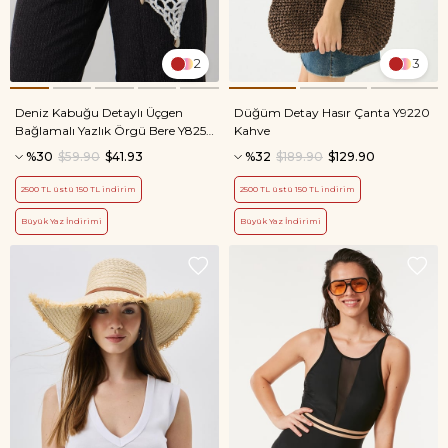
2
3
Deniz Kabuğu Detaylı Üçgen
Düğüm Detay Hasır Çanta Y9220
Bağlamalı Yazlık Örgü Bere Y8254
Kahve
Beyaz
%30
$59.90
$41.93
%32
$189.90
$129.90
2500 TL üstü 150 TL indirim
2500 TL üstü 150 TL indirim
Büyük Yaz İndirimi
Büyük Yaz İndirimi