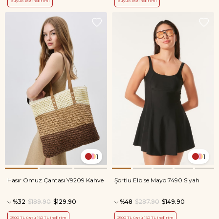
Büyük Yaz İndirimi
Büyük Yaz İndirimi
1
1
Hasır Omuz Çantası Y9209 Kahve
Şortlu Elbise Mayo 7490 Siyah
%32
$189.90
$129.90
%48
$287.90
$149.90
2500 TL üstü 150 TL indirim
2500 TL üstü 150 TL indirim