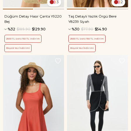
3
2
Düğüm Detay Hasır Çanta Y9220
Taş Detaylı Yazlık Örgü Bere
Bej
Y8239 Siyah
%32
$189.90
$129.90
%30
$77.90
$54.90
2500 TL üstü 150 TL indirim
2500 TL üstü 150 TL indirim
Büyük Yaz İndirimi
Büyük Yaz İndirimi