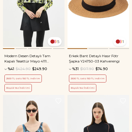
5
1
Modern Desen Detaylı Tam
Erkek Bant Detaylı Hasır Fötr
Kapalı Tesettür Mayo 4111
Şapka Y24750-03 Kahverengi
Sarı/Siyah
%41
$424.90
$249.90
%31
$107.90
$74.90
2500 TL üstü 150 TL indirim
2500 TL üstü 150 TL indirim
Büyük Yaz İndirimi
Büyük Yaz İndirimi