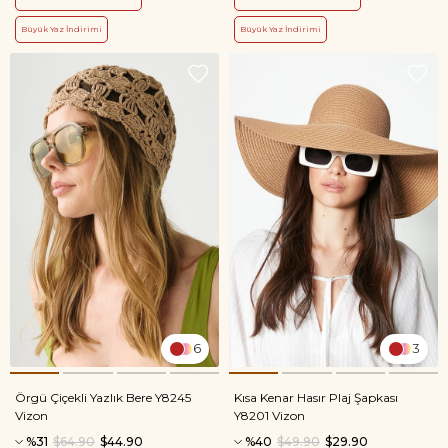
Büyük Yaz İndirimi
Büyük Yaz İndirimi
6
3
Örgü Çiçekli Yazlık Bere Y8245
Kısa Kenar Hasır Plaj Şapkası
Vizon
Y8201 Vizon
%31
$64.90
$44.90
%40
$49.90
$29.90