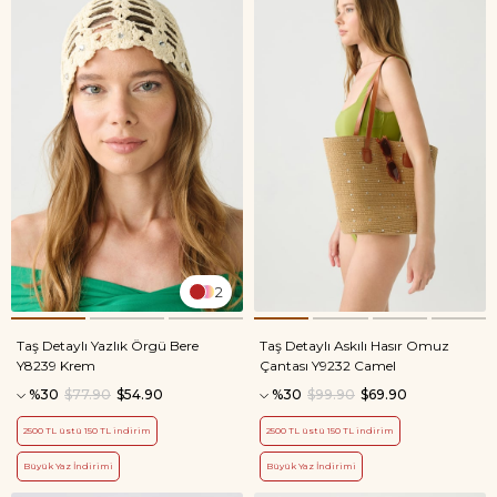
2
Taş Detaylı Yazlık Örgü Bere
Taş Detaylı Askılı Hasır Omuz
Y8239 Krem
Çantası Y9232 Camel
%30
$77.90
$54.90
%30
$99.90
$69.90
2500 TL üstü 150 TL indirim
2500 TL üstü 150 TL indirim
Büyük Yaz İndirimi
Büyük Yaz İndirimi