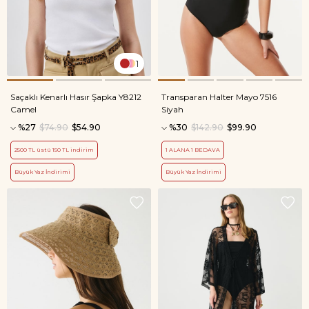
1
Saçaklı Kenarlı Hasır Şapka Y8212
Transparan Halter Mayo 7516
Camel
Siyah
%27
$74.90
$54.90
%30
$142.90
$99.90
2500 TL üstü 150 TL indirim
1 ALANA 1 BEDAVA
Büyük Yaz İndirimi
Büyük Yaz İndirimi