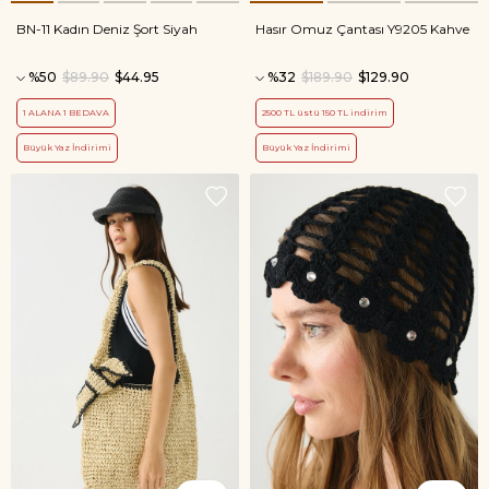
BN-11 Kadın Deniz Şort Siyah
Hasır Omuz Çantası Y9205 Kahve
%50
$89.90
$44.95
%32
$189.90
$129.90
1 ALANA 1 BEDAVA
2500 TL üstü 150 TL indirim
Büyük Yaz İndirimi
Büyük Yaz İndirimi