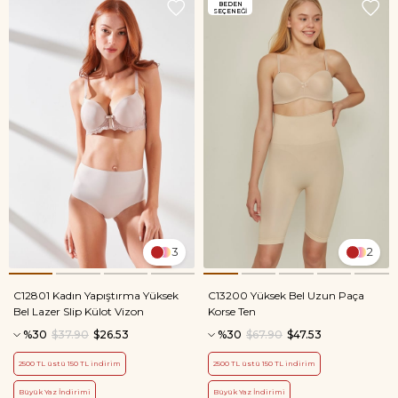
BEDEN
SEÇENEĞİ
3
2
C12801 Kadın Yapıştırma Yüksek
C13200 Yüksek Bel Uzun Paça
Bel Lazer Slip Külot Vizon
Korse Ten
%30
$37.90
$26.53
%30
$67.90
$47.53
2500 TL üstü 150 TL indirim
2500 TL üstü 150 TL indirim
Büyük Yaz İndirimi
Büyük Yaz İndirimi