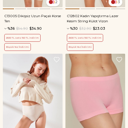
2
3
C13005 Dikişsiz Uzun Paçalı Korse
C12802 Kadın Yapıştırma Lazer
Ten
Kesim String Külot Vizon
%36
$54.90
$34.90
%30
$32.90
$23.03
2500 TL üstü 150 TL indirim
2500 TL üstü 150 TL indirim
Büyük Yaz İndirimi
Büyük Yaz İndirimi