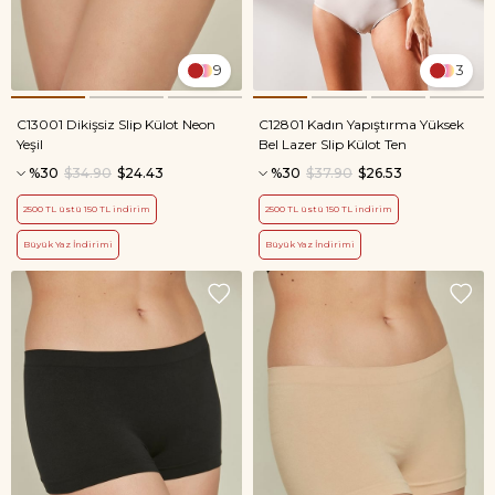
9
3
C13001 Dikişsiz Slip Külot Neon
C12801 Kadın Yapıştırma Yüksek
Yeşil
Bel Lazer Slip Külot Ten
%30
$34.90
$24.43
%30
$37.90
$26.53
2500 TL üstü 150 TL indirim
2500 TL üstü 150 TL indirim
Büyük Yaz İndirimi
Büyük Yaz İndirimi