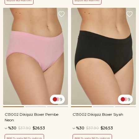
Büyük Yaz İndirimi
Büyük Yaz İndirimi
9
9
C13002 Dikişsiz Boxer Pembe
C13002 Dikişsiz Boxer Siyah
Neon
%30
$37.90
$26.53
%30
$37.90
$26.53
2500 TL üstü 150 TL indirim
2500 TL üstü 150 TL indirim