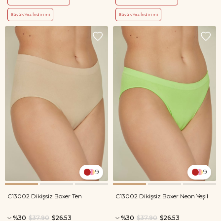
Büyük Yaz İndirimi
Büyük Yaz İndirimi
9
9
C13002 Dikişsiz Boxer Ten
C13002 Dikişsiz Boxer Neon Yeşil
%30
$37.90
$26.53
%30
$37.90
$26.53