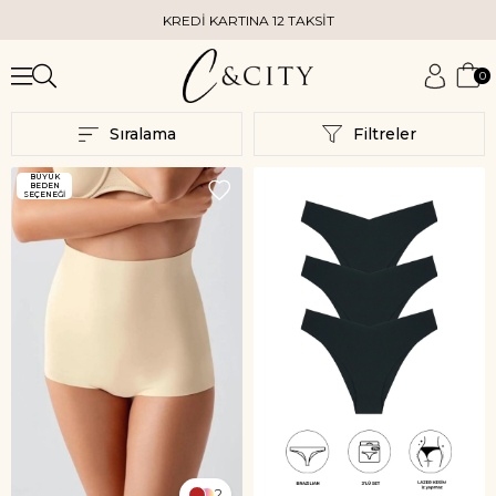
KREDİ KARTINA 12 TAKSİT
K
0
Sıralama
Filtreler
BÜYÜK
BEDEN
SEÇENEĞİ
2