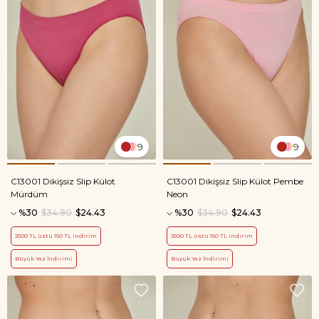
9
9
C13001 Dikişsiz Slip Külot
C13001 Dikişsiz Slip Külot Pembe
Mürdüm
Neon
%30
$34.90
$24.43
%30
$34.90
$24.43
2500 TL üstü 150 TL indirim
2500 TL üstü 150 TL indirim
Büyük Yaz İndirimi
Büyük Yaz İndirimi