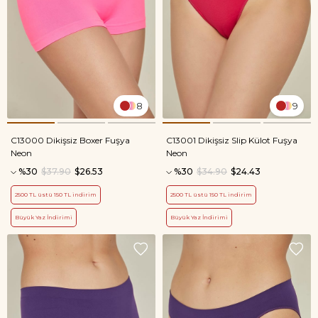
8
9
C13000 Dikişsiz Boxer Fuşya
C13001 Dikişsiz Slip Külot Fuşya
Neon
Neon
%30
$37.90
$26.53
%30
$34.90
$24.43
2500 TL üstü 150 TL indirim
2500 TL üstü 150 TL indirim
Büyük Yaz İndirimi
Büyük Yaz İndirimi