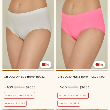
9
9
C13002 Dikişsiz Boxer Beyaz
C13002 Dikişsiz Boxer Fuşya Neon
%30
$37.90
$26.53
%30
$37.90
$26.53
2500 TL üstü 150 TL indirim
2500 TL üstü 150 TL indirim
Büyük Yaz İndirimi
Büyük Yaz İndirimi