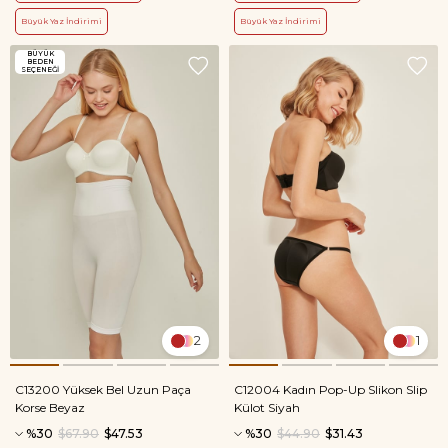
Büyük Yaz İndirimi
Büyük Yaz İndirimi
BÜYÜK
BEDEN
SEÇENEĞİ
2
1
C13200 Yüksek Bel Uzun Paça
C12004 Kadın Pop-Up Slikon Slip
Korse Beyaz
Külot Siyah
%30
$67.90
$47.53
%30
$44.90
$31.43