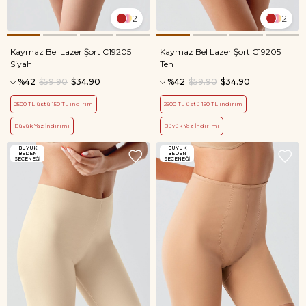
2
2
Kaymaz Bel Lazer Şort C19205
Kaymaz Bel Lazer Şort C19205
Siyah
Ten
%42
$59.90
$34.90
%42
$59.90
$34.90
2500 TL üstü 150 TL indirim
2500 TL üstü 150 TL indirim
Büyük Yaz İndirimi
Büyük Yaz İndirimi
BÜYÜK
BÜYÜK
BEDEN
BEDEN
SEÇENEĞİ
SEÇENEĞİ