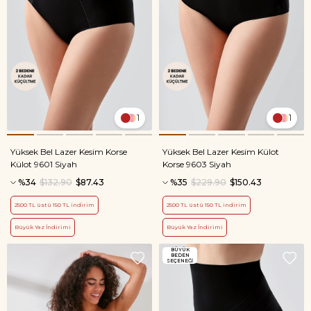
1
1
Yüksek Bel Lazer Kesim Korse
Yüksek Bel Lazer Kesim Külot
Külot 9601 Siyah
Korse 9603 Siyah
%34
$132.90
$87.43
%35
$229.90
$150.43
2500 TL üstü 150 TL indirim
2500 TL üstü 150 TL indirim
Büyük Yaz İndirimi
Büyük Yaz İndirimi
BÜYÜK
BEDEN
SEÇENEĞİ