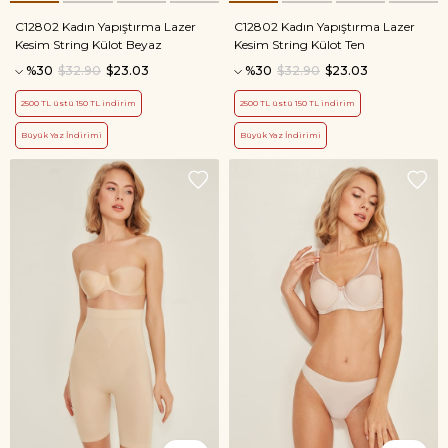
C12802 Kadın Yapıştırma Lazer
C12802 Kadın Yapıştırma Lazer
Kesim String Külot Beyaz
Kesim String Külot Ten
%30
$32.90
$23.03
%30
$32.90
$23.03
2500 TL üstü 150 TL indirim
2500 TL üstü 150 TL indirim
Büyük Yaz İndirimi
Büyük Yaz İndirimi