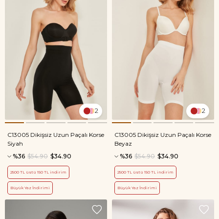
2
2
C13005 Dikişsiz Uzun Paçalı Korse
C13005 Dikişsiz Uzun Paçalı Korse
Siyah
Beyaz
%36
$54.90
$34.90
%36
$54.90
$34.90
2500 TL üstü 150 TL indirim
2500 TL üstü 150 TL indirim
Büyük Yaz İndirimi
Büyük Yaz İndirimi