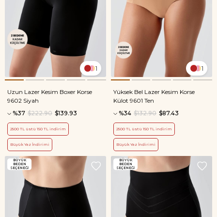
1
1
Uzun Lazer Kesim Boxer Korse
Yüksek Bel Lazer Kesim Korse
9602 Siyah
Külot 9601 Ten
%37
$222.90
$139.93
%34
$132.90
$87.43
2500 TL üstü 150 TL indirim
2500 TL üstü 150 TL indirim
Büyük Yaz İndirimi
Büyük Yaz İndirimi
BÜYÜK
BÜYÜK
BEDEN
BEDEN
SEÇENEĞİ
SEÇENEĞİ