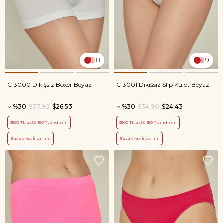
8
9
C13000 Dikişsiz Boxer Beyaz
C13001 Dikişsiz Slip Külot Beyaz
%30
$37.90
$26.53
%30
$34.90
$24.43
2500 TL üstü 150 TL indirim
2500 TL üstü 150 TL indirim
Büyük Yaz İndirimi
Büyük Yaz İndirimi