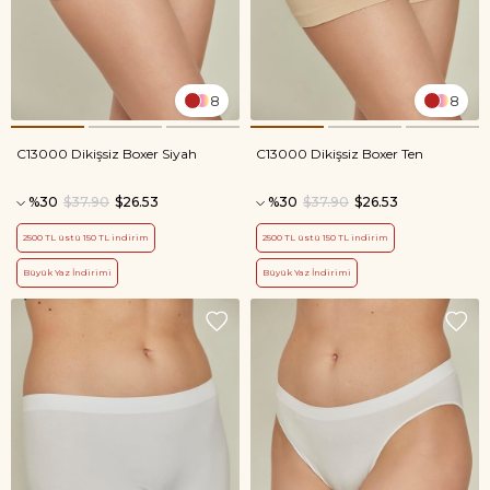
8
8
C13000 Dikişsiz Boxer Siyah
C13000 Dikişsiz Boxer Ten
%30
$37.90
$26.53
%30
$37.90
$26.53
2500 TL üstü 150 TL indirim
2500 TL üstü 150 TL indirim
Büyük Yaz İndirimi
Büyük Yaz İndirimi