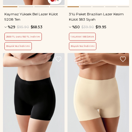
Kaymaz Yüksek Bel Lazer Külot
3'lü Paket Brazilian Lazer Kesim
9208 Ten
Külot 583 Siyah
%29
$95.90
$68.53
%50
$39.90
$19.95
2500 TL üstü 150 TL indirim
1 ALANA 1 BEDAVA
Büyük Yaz İndirimi
Büyük Yaz İndirimi