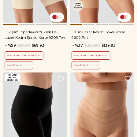
2
1
Dikişsiz Toparlayıcı Yüksek Bel
Uzun Lazer Kesim Boxer Korse
Lazer Kesim Şortlu Korse 9209 Ten
9602 Ten
%29
$97.90
$69.93
%37
$222.90
$139.93
2500 TL üstü 150 TL indirim
2500 TL üstü 150 TL indirim
Büyük Yaz İndirimi
Büyük Yaz İndirimi
BÜYÜK
BEDEN
SEÇENEĞİ