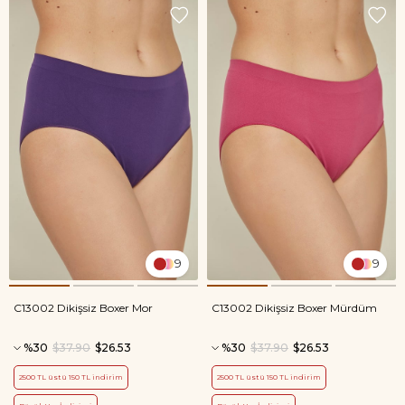
9
9
C13002 Dikişsiz Boxer Mor
C13002 Dikişsiz Boxer Mürdüm
%30
$37.90
$26.53
%30
$37.90
$26.53
2500 TL üstü 150 TL indirim
2500 TL üstü 150 TL indirim