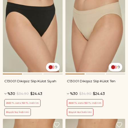
9
9
C13001 Dikişsiz Slip Külot Siyah
C13001 Dikişsiz Slip Külot Ten
%30
$34.90
$24.43
%30
$34.90
$24.43
2500 TL üstü 150 TL indirim
2500 TL üstü 150 TL indirim
Büyük Yaz İndirimi
Büyük Yaz İndirimi