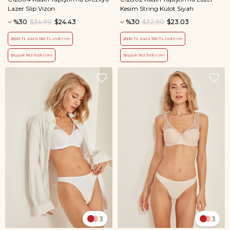
Lazer Slip Vizon
Kesim String Külot Siyah
%30
$34.90
$24.43
%30
$32.90
$23.03
2500 TL üstü 150 TL indirim
2500 TL üstü 150 TL indirim
Büyük Yaz İndirimi
Büyük Yaz İndirimi
3
3