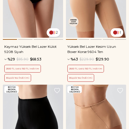
2
1
Kaymaz Yüksek Bel Lazer Külot
Yüksek Bel Lazer Kesim Uzun
9208 Siyah
Boxer Korse 9604 Ten
%29
$95.90
$68.53
%43
$229.90
$129.90
2500 TL üstü 150 TL indirim
2500 TL üstü 150 TL indirim
Büyük Yaz İndirimi
Büyük Yaz İndirimi
BÜYÜK
BÜYÜK
BEDEN
BEDEN
SEÇENEĞİ
SEÇENEĞİ