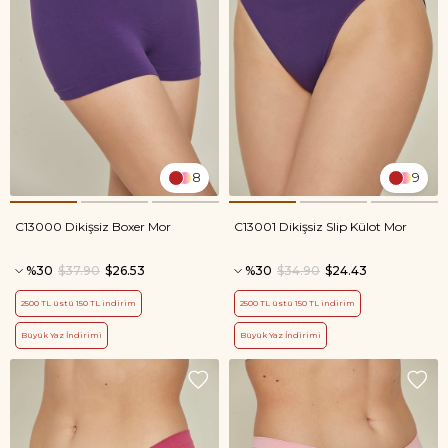
8
9
C13000 Dikişsiz Boxer Mor
C13001 Dikişsiz Slip Külot Mor
%30
$37.90
$26.53
%30
$34.90
$24.43
2500 TL üstü 150 TL indirim
2500 TL üstü 150 TL indirim
Büyük Yaz İndirimi
Büyük Yaz İndirimi