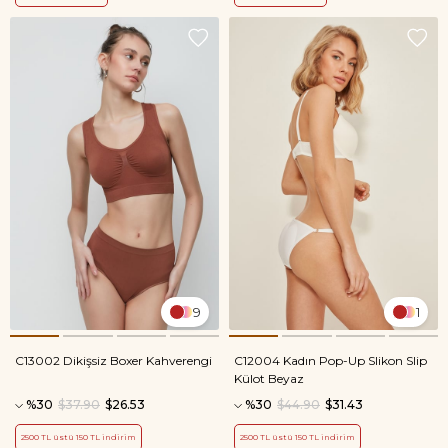
9
1
C13002 Dikişsiz Boxer Kahverengi
C12004 Kadın Pop-Up Slikon Slip
Külot Beyaz
%30
$37.90
$26.53
%30
$44.90
$31.43
2500 TL üstü 150 TL indirim
2500 TL üstü 150 TL indirim