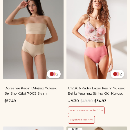
2
2
Doreanse Kadın Dikişsiz Yüksek
C12806 Kadın Lazer Kesim Yüksek
Bel Slip Külot 7003 Siyah
Bel İz Yapmaz String Gül Kurusu
$57.49
%30
$49.90
$34.93
2500 TL üstü 150 TL indirim
Büyük Yaz İndirimi
BÜYÜK