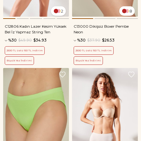
2
8
C12806 Kadın Lazer Kesim Yüksek
C13000 Dikişsiz Boxer Pembe
Bel İz Yapmaz String Ten
Neon
%30
$49.90
$34.93
%30
$37.90
$26.53
2500 TL üstü 150 TL indirim
2500 TL üstü 150 TL indirim
Büyük Yaz İndirimi
Büyük Yaz İndirimi