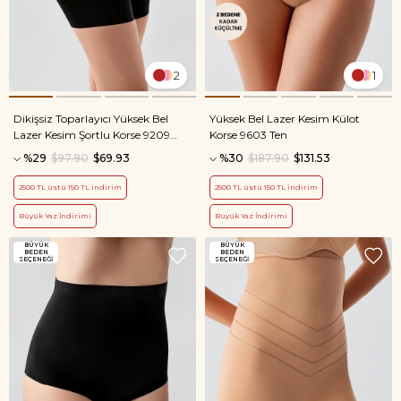
2
1
Dikişsiz Toparlayıcı Yüksek Bel
Yüksek Bel Lazer Kesim Külot
Lazer Kesim Şortlu Korse 9209
Korse 9603 Ten
Siyah
%29
$97.90
$69.93
%30
$187.90
$131.53
2500 TL üstü 150 TL indirim
2500 TL üstü 150 TL indirim
Büyük Yaz İndirimi
Büyük Yaz İndirimi
BÜYÜK
BÜYÜK
BEDEN
BEDEN
SEÇENEĞİ
SEÇENEĞİ