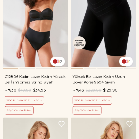
2
1
C12806 Kadın Lazer Kesim Yüksek
Yüksek Bel Lazer Kesim Uzun
Bel İz Yapmaz String Siyah
Boxer Korse 9604 Siyah
%30
$49.90
$34.93
%43
$229.90
$129.90
2500 TL üstü 150 TL indirim
2500 TL üstü 150 TL indirim
Büyük Yaz İndirimi
Büyük Yaz İndirimi