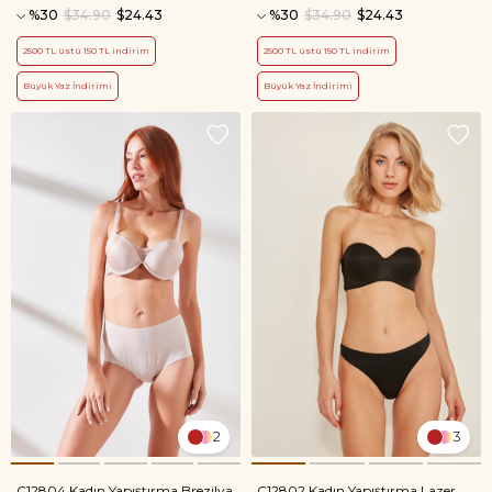
%30
$34.90
$24.43
%30
$34.90
$24.43
2500 TL üstü 150 TL indirim
2500 TL üstü 150 TL indirim
Büyük Yaz İndirimi
Büyük Yaz İndirimi
2
3
C12804 Kadın Yapıştırma Brezilya
C12802 Kadın Yapıştırma Lazer