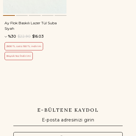
Ay Flok Baskılı Lazer Tül Suba
Siyah
%30
$22.90
$16.03
2500 TL üstü 150 TL indirim
Büyük Yaz İndirimi
E-BÜLTENE KAYDOL