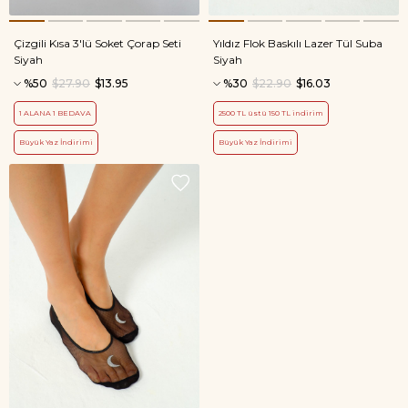
Çizgili Kısa 3'lü Soket Çorap Seti
Yıldız Flok Baskılı Lazer Tül Suba
Siyah
Siyah
%50
$27.90
$13.95
%30
$22.90
$16.03
1 ALANA 1 BEDAVA
2500 TL üstü 150 TL indirim
Büyük Yaz İndirimi
Büyük Yaz İndirimi