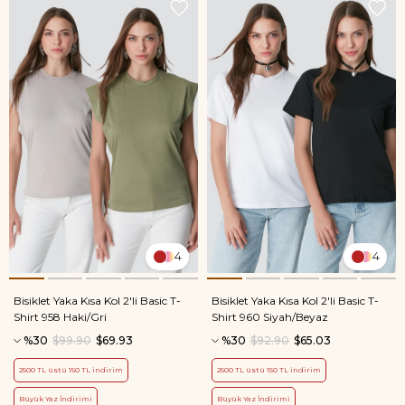
4
4
Bisiklet Yaka Kısa Kol 2'li Basic T-
Bisiklet Yaka Kısa Kol 2'li Basic T-
Shirt 958 Haki/Gri
Shirt 960 Siyah/Beyaz
%30
$99.90
$69.93
%30
$92.90
$65.03
2500 TL üstü 150 TL indirim
2500 TL üstü 150 TL indirim
Büyük Yaz İndirimi
Büyük Yaz İndirimi