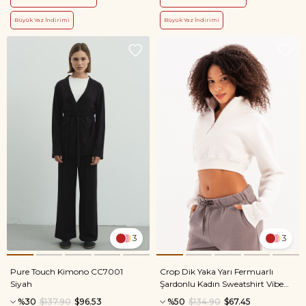
Büyük Yaz İndirimi
Büyük Yaz İndirimi
3
3
Pure Touch Kimono CC7001
Crop Dik Yaka Yarı Fermuarlı
Siyah
Şardonlu Kadın Sweatshirt Vibe
Ekru
%30
$137.90
$96.53
%50
$134.90
$67.45