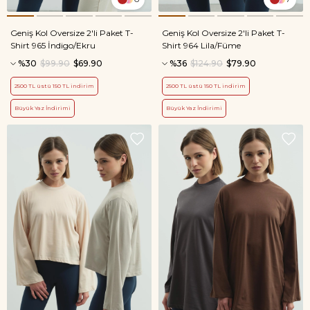
Geniş Kol Oversize 2'li Paket T-
Geniş Kol Oversize 2'li Paket T-
Shirt 965 İndigo/Ekru
Shirt 964 Lila/Füme
%30
$99.90
$69.90
%36
$124.90
$79.90
2500 TL üstü 150 TL indirim
2500 TL üstü 150 TL indirim
Büyük Yaz İndirimi
Büyük Yaz İndirimi