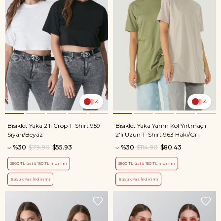
4
4
Bisiklet Yaka 2'li Crop T-Shirt 959
Bisiklet Yaka Yarım Kol Yırtmaçlı
Siyah/Beyaz
2'li Uzun T-Shirt 963 Haki/Gri
%30
$79.90
$55.93
%30
$114.90
$80.43
2500 TL üstü 150 TL indirim
2500 TL üstü 150 TL indirim
Büyük Yaz İndirimi
Büyük Yaz İndirimi