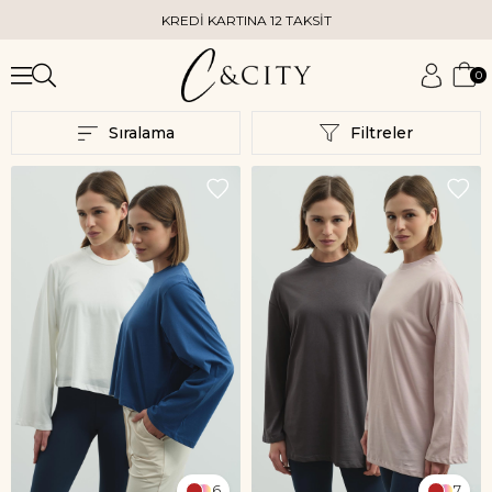
KREDİ KARTINA 12 TAKSİT
KA
0
Sıralama
Filtreler
6
7