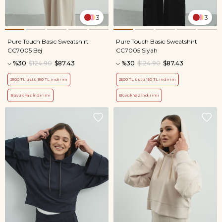
3
3
Pure Touch Basic Sweatshirt
Pure Touch Basic Sweatshirt
CC7005 Bej
CC7005 Siyah
%30
$124.90
$87.43
%30
$124.90
$87.43
2500 TL üstü 150 TL indirim
2500 TL üstü 150 TL indirim
Büyük Yaz İndirimi
Büyük Yaz İndirimi