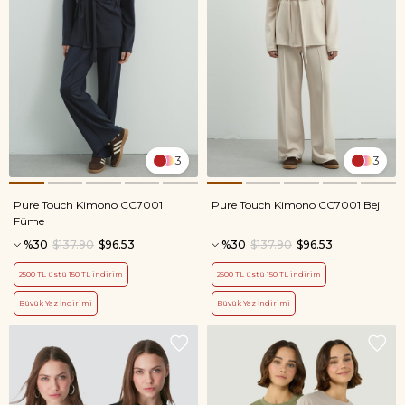
3
3
Pure Touch Kimono CC7001
Pure Touch Kimono CC7001 Bej
Füme
%30
$137.90
$96.53
%30
$137.90
$96.53
2500 TL üstü 150 TL indirim
2500 TL üstü 150 TL indirim
Büyük Yaz İndirimi
Büyük Yaz İndirimi