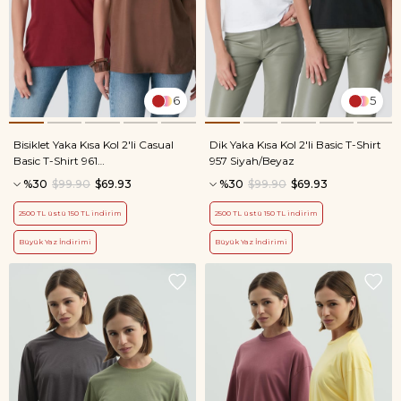
6
5
Bisiklet Yaka Kısa Kol 2'li Casual
Dik Yaka Kısa Kol 2'li Basic T-Shirt
Basic T-Shirt 961
957 Siyah/Beyaz
Kahverengi/Bordo
%30
$99.90
$69.93
%30
$99.90
$69.93
2500 TL üstü 150 TL indirim
2500 TL üstü 150 TL indirim
Büyük Yaz İndirimi
Büyük Yaz İndirimi