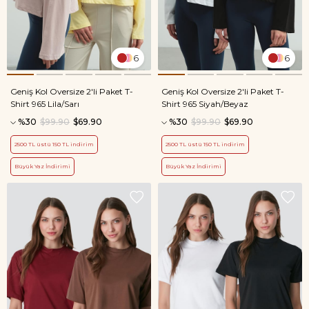
6
6
Geniş Kol Oversize 2'li Paket T-
Geniş Kol Oversize 2'li Paket T-
Shirt 965 Lila/Sarı
Shirt 965 Siyah/Beyaz
%30
$99.90
$69.90
%30
$99.90
$69.90
2500 TL üstü 150 TL indirim
2500 TL üstü 150 TL indirim
Büyük Yaz İndirimi
Büyük Yaz İndirimi