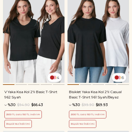
4
6
V Yaka Kısa Kol 2'li Basic T-Shirt
Bisiklet Yaka Kısa Kol 2'li Casual
962 Siyah
Basic T-Shirt 961 Siyah/Beyaz
%30
$94.90
$66.43
%30
$99.90
$69.93
2500 TL üstü 150 TL indirim
2500 TL üstü 150 TL indirim
Büyük Yaz İndirimi
Büyük Yaz İndirimi