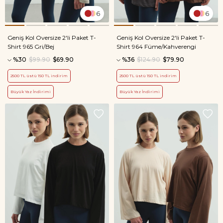
6
6
Geniş Kol Oversize 2'li Paket T-
Geniş Kol Oversize 2'li Paket T-
Shirt 965 Gri/Bej
Shirt 964 Füme/Kahverengi
%30
$99.90
$69.90
%36
$124.90
$79.90
2500 TL üstü 150 TL indirim
2500 TL üstü 150 TL indirim
Büyük Yaz İndirimi
Büyük Yaz İndirimi