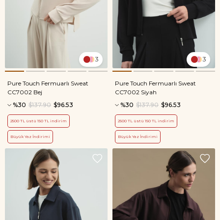
3
3
Pure Touch Fermuarlı Sweat
Pure Touch Fermuarlı Sweat
CC7002 Bej
CC7002 Siyah
%30
$137.90
$96.53
%30
$137.90
$96.53
2500 TL üstü 150 TL indirim
2500 TL üstü 150 TL indirim
Büyük Yaz İndirimi
Büyük Yaz İndirimi