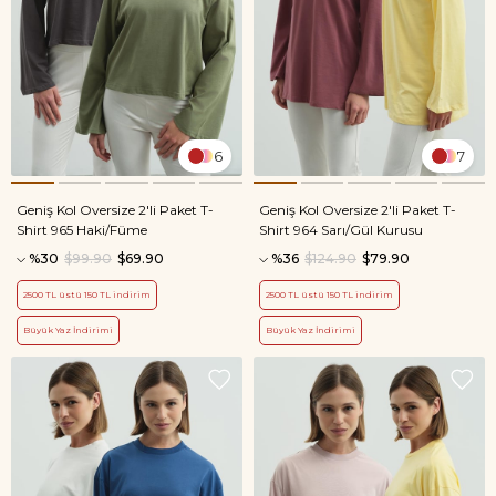
6
7
Geniş Kol Oversize 2'li Paket T-
Geniş Kol Oversize 2'li Paket T-
Shirt 965 Haki/Füme
Shirt 964 Sarı/Gül Kurusu
%30
$99.90
$69.90
%36
$124.90
$79.90
2500 TL üstü 150 TL indirim
2500 TL üstü 150 TL indirim
Büyük Yaz İndirimi
Büyük Yaz İndirimi