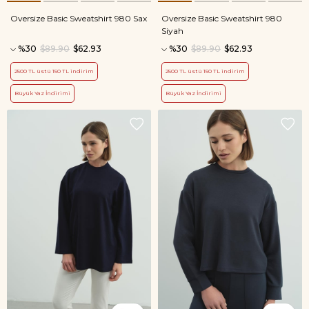
Oversize Basic Sweatshirt 980 Sax
Oversize Basic Sweatshirt 980
Siyah
%30
$89.90
$62.93
%30
$89.90
$62.93
2500 TL üstü 150 TL indirim
2500 TL üstü 150 TL indirim
Büyük Yaz İndirimi
Büyük Yaz İndirimi