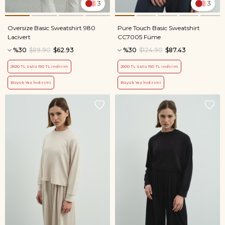
3
3
Oversize Basic Sweatshirt 980
Pure Touch Basic Sweatshirt
Lacivert
CC7005 Füme
%30
$89.90
$62.93
%30
$124.90
$87.43
2500 TL üstü 150 TL indirim
2500 TL üstü 150 TL indirim
Büyük Yaz İndirimi
Büyük Yaz İndirimi