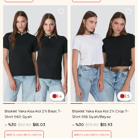
4
5
Bisiklet Yaka Kısa Kol 2'li Basic T-
Bisiklet Yaka Kısa Kol 2'li Crop T-
Shirt 960 Siyah
Shirt 956 Siyah/Beyaz
%30
$92.90
$65.03
%30
$79.90
$55.93
2500 TL üstü 150 TL indirim
2500 TL üstü 150 TL indirim