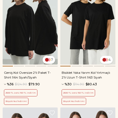
7
4
Geniş Kol Oversize 2'li Paket T-
Bisiklet Yaka Yarım Kol Yırtmaçlı
Shirt 964 Siyah/Siyah
2'li Uzun T-Shirt 963 Siyah
%36
$124.90
$79.90
%30
$114.90
$80.43
2500 TL üstü 150 TL indirim
2500 TL üstü 150 TL indirim
Büyük Yaz İndirimi
Büyük Yaz İndirimi