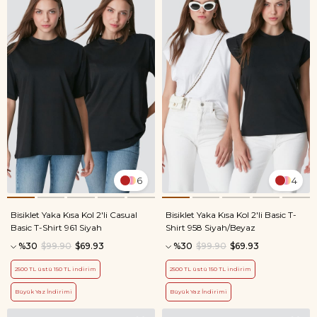
6
4
Bisiklet Yaka Kısa Kol 2'li Casual
Bisiklet Yaka Kısa Kol 2'li Basic T-
Basic T-Shirt 961 Siyah
Shirt 958 Siyah/Beyaz
%30
$99.90
$69.93
%30
$99.90
$69.93
2500 TL üstü 150 TL indirim
2500 TL üstü 150 TL indirim
Büyük Yaz İndirimi
Büyük Yaz İndirimi