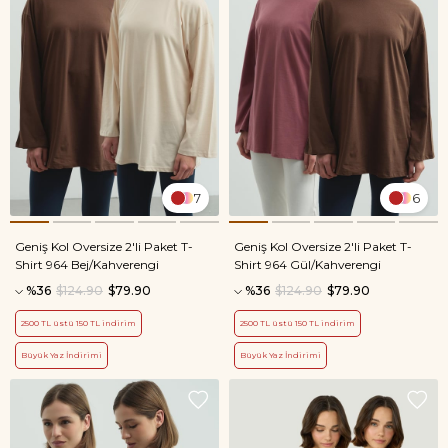
7
6
Geniş Kol Oversize 2'li Paket T-
Geniş Kol Oversize 2'li Paket T-
Shirt 964 Bej/Kahverengi
Shirt 964 Gül/Kahverengi
%36
$124.90
$79.90
%36
$124.90
$79.90
2500 TL üstü 150 TL indirim
2500 TL üstü 150 TL indirim
Büyük Yaz İndirimi
Büyük Yaz İndirimi