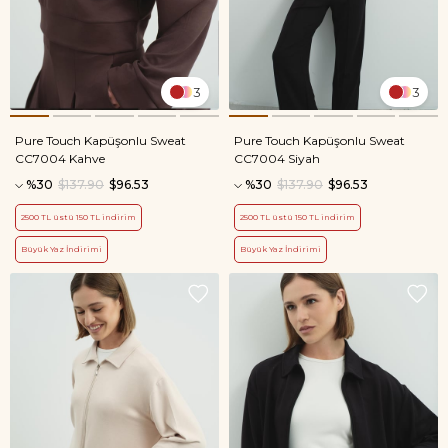
3
3
Pure Touch Kapüşonlu Sweat
Pure Touch Kapüşonlu Sweat
CC7004 Kahve
CC7004 Siyah
%30
$137.90
$96.53
%30
$137.90
$96.53
2500 TL üstü 150 TL indirim
2500 TL üstü 150 TL indirim
Büyük Yaz İndirimi
Büyük Yaz İndirimi