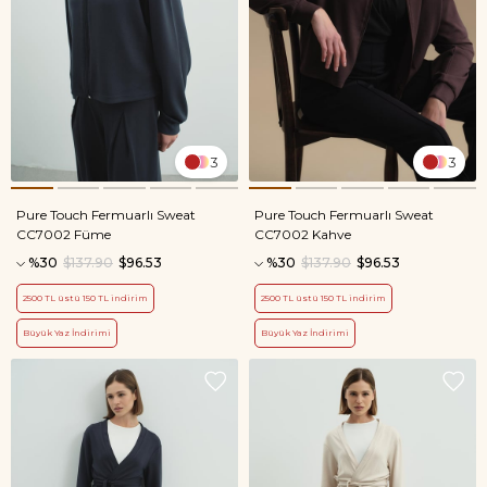
3
3
Pure Touch Fermuarlı Sweat
Pure Touch Fermuarlı Sweat
CC7002 Füme
CC7002 Kahve
%30
$137.90
$96.53
%30
$137.90
$96.53
2500 TL üstü 150 TL indirim
2500 TL üstü 150 TL indirim
Büyük Yaz İndirimi
Büyük Yaz İndirimi