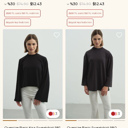
%30
$74.90
$52.43
%30
$74.90
$52.43
2500 TL üstü 150 TL indirim
2500 TL üstü 150 TL indirim
Büyük Yaz İndirimi
Büyük Yaz İndirimi
3
3
Oversize Basic Kısa Sweatshirt 981
Oversize Basic Sweatshirt 980