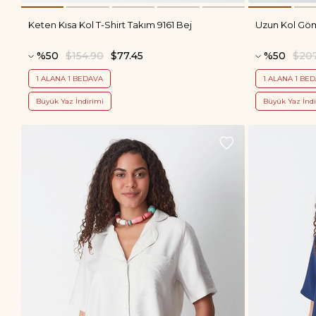
Keten Kısa Kol T-Shirt Takım 9161 Bej
Uzun Kol Göml
%50
$154.90
$77.45
%50
$20
1 ALANA 1 BEDAVA
1 ALANA 1 BE
Büyük Yaz İndirimi
Büyük Yaz İndi