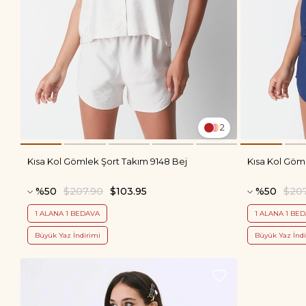
2
Kısa Kol Gömlek Şort Takım 9148 Bej
Kısa Kol Göm
%50
$207.90
$103.95
%50
$20
1 ALANA 1 BEDAVA
1 ALANA 1 BE
Büyük Yaz İndirimi
Büyük Yaz İndi