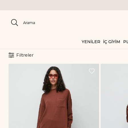
YENİLER
İÇ GİYİM
PL
Filtreler