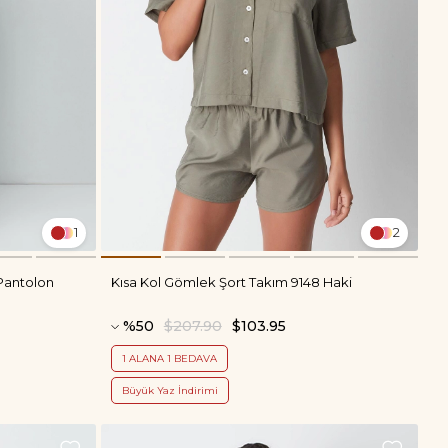
1
2
 Pantolon
Kısa Kol Gömlek Şort Takım 9148 Haki
%50
$207.90
$103.95
1 ALANA 1 BEDAVA
Büyük Yaz İndirimi