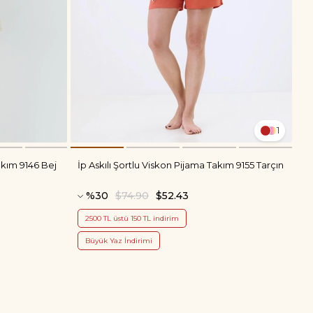
1
akım 9146 Bej
İp Askılı Şortlu Viskon Pijama Takım 9155 Tarçın
%30
$74.90
$52.43
2500 TL üstü 150 TL indirim
Büyük Yaz İndirimi