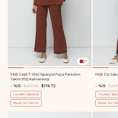
1
Fitilli Cepli T-Shirt İspanyol Paça Pantolon
Fitilli 3 lü 
Takım 9132 Kahverengi
%15
$207.90
$176.72
%15
$207
1 ALANA 1 BEDAVA
1 ALANA 1 BE
Büyük Yaz İndirimi
Büyük Yaz İndi