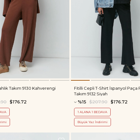
Sabahlık Takım 9130 Kahverengi
Fitilli Cepli T-Shirt İspanyol Paça
Takım 9132 Siyah
.90
$176.72
%15
$207.90
$176.72
DAVA
1 ALANA 1 BEDAVA
rimi
Büyük Yaz İndirimi