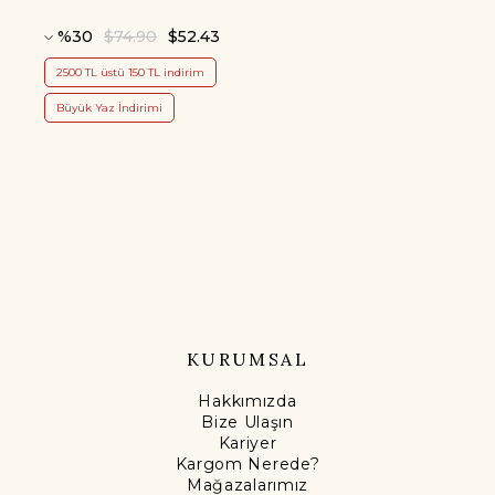
%30
$74.90
$52.43
2500 TL üstü 150 TL indirim
Büyük Yaz İndirimi
KURUMSAL
Hakkımızda
Bize Ulaşın
Kariyer
Kargom Nerede?
Mağazalarımız