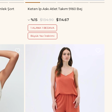
mlek Şort
Keten İp Askı Atlet Takım 9160 Bej
%15
$134.90
$114.67
1 ALANA 1 BEDAVA
Büyük Yaz İndirimi