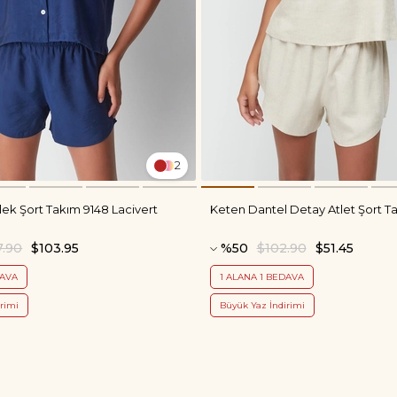
2
lek Şort Takım 9148 Lacivert
Keten Dantel Detay Atlet Şort T
7.90
$103.95
%50
$102.90
$51.45
DAVA
1 ALANA 1 BEDAVA
rimi
Büyük Yaz İndirimi