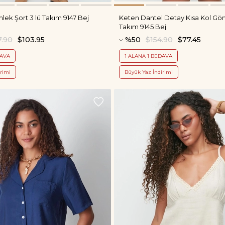
ek Şort 3 lü Takım 9147 Bej
Keten Dantel Detay Kısa Kol Gö
Takım 9145 Bej
7.90
$103.95
%50
$154.90
$77.45
DAVA
1 ALANA 1 BEDAVA
rimi
Büyük Yaz İndirimi