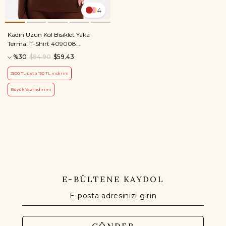
4
Kadın Uzun Kol Bisiklet Yaka
Termal T-Shirt 409008
Kahverengi
%30
$84.90
$59.43
2500 TL üstü 150 TL indirim
Büyük Yaz İndirimi
E-BÜLTENE KAYDOL