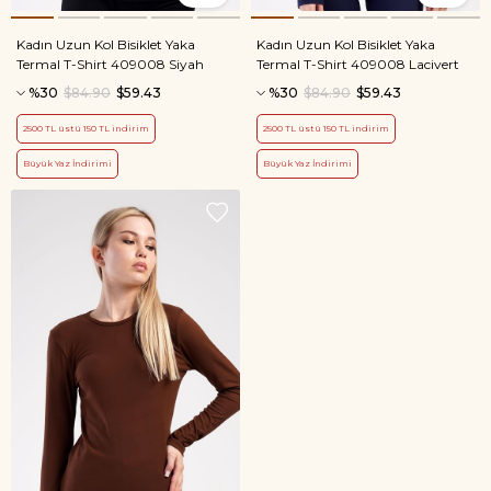
Kadın Uzun Kol Bisiklet Yaka
Kadın Uzun Kol Bisiklet Yaka
Termal T-Shirt 409008 Siyah
Termal T-Shirt 409008 Lacivert
%30
$84.90
$59.43
%30
$84.90
$59.43
2500 TL üstü 150 TL indirim
2500 TL üstü 150 TL indirim
Büyük Yaz İndirimi
Büyük Yaz İndirimi