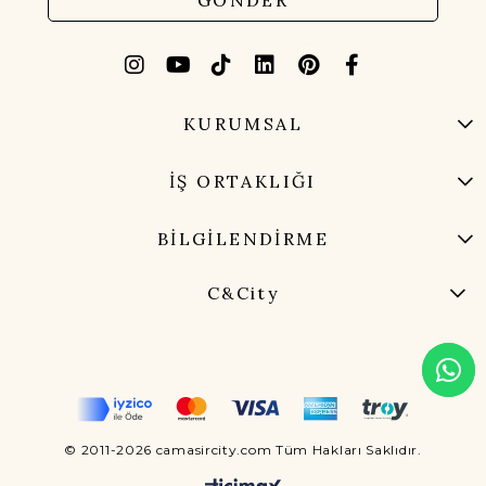
GÖNDER
KURUMSAL
İŞ ORTAKLIĞI
BİLGİLENDİRME
C&City
© 2011-2026 camasircity.com Tüm Hakları Saklıdır.