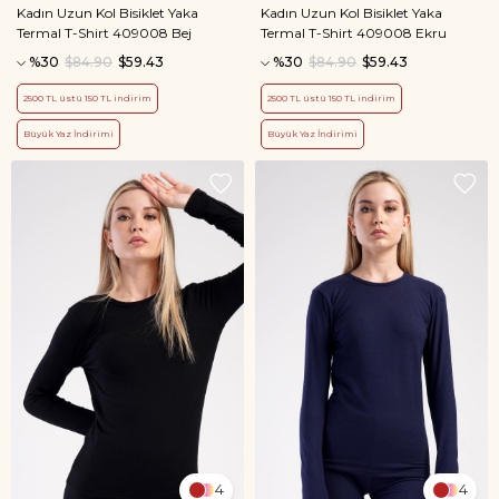
Kadın Uzun Kol Bisiklet Yaka
Kadın Uzun Kol Bisiklet Yaka
Termal T-Shirt 409008 Bej
Termal T-Shirt 409008 Ekru
%30
$84.90
$59.43
%30
$84.90
$59.43
2500 TL üstü 150 TL indirim
2500 TL üstü 150 TL indirim
Büyük Yaz İndirimi
Büyük Yaz İndirimi
4
4