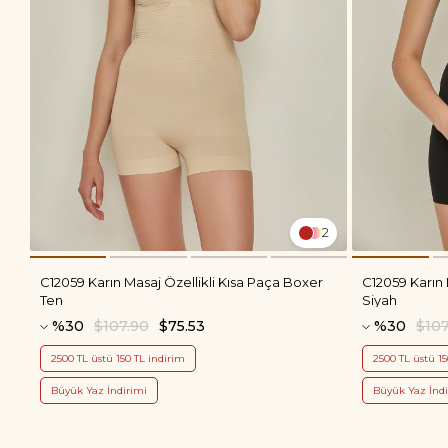
2
C12059 Karın Masaj Özellikli Kısa Paça Boxer
C12059 Karın 
Ten
Siyah
%30
$107.90
$75.53
%30
$107
2500 TL üstü 150 TL indirim
2500 TL üstü 15
Büyük Yaz İndirimi
Büyük Yaz İndi