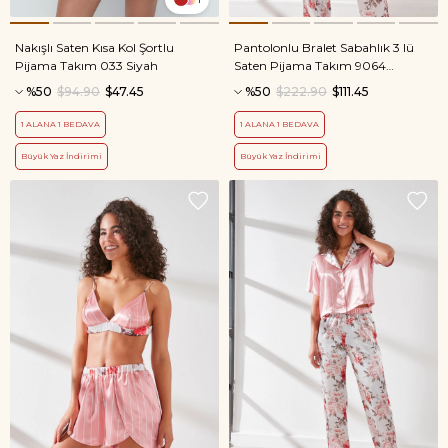
Nakışlı Saten Kısa Kol Şortlu
Pantolonlu Bralet Sabahlık 3 lü
Pijama Takım 033 Siyah
Saten Pijama Takım 9064
Pembe/Ekru
%50
$94.90
$47.45
%50
$222.90
$111.45
1 ALANA 1 BEDAVA
1 ALANA 1 BEDAVA
Büyük Yaz İndirimi
Büyük Yaz İndirimi