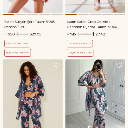
Saten Sütyen Şort Takım 9065
Kadın Saten Crop Gömlek
Pembe/Ekru
Pantolon Pijama Takımı 9066
Pembe/Ekru
%50
$59.90
$29.95
%15
$149.90
$127.42
1 ALANA 1 BEDAVA
1 ALANA 1 BEDAVA
Büyük Yaz İndirimi
Büyük Yaz İndirimi