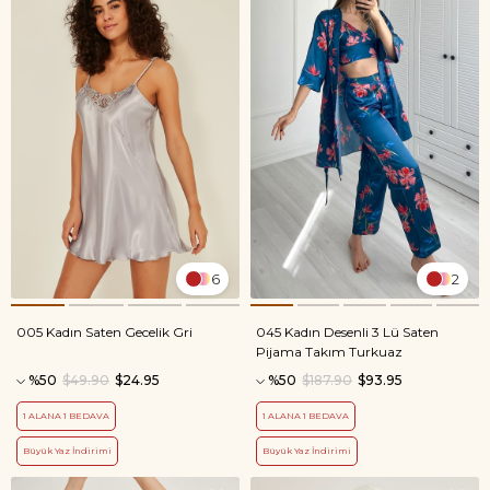
6
2
005 Kadın Saten Gecelik Gri
045 Kadın Desenli 3 Lü Saten
Pijama Takım Turkuaz
%50
$49.90
$24.95
%50
$187.90
$93.95
1 ALANA 1 BEDAVA
1 ALANA 1 BEDAVA
Büyük Yaz İndirimi
Büyük Yaz İndirimi