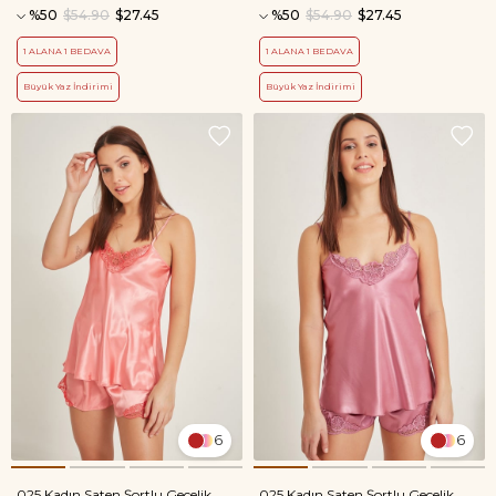
%50
$54.90
$27.45
%50
$54.90
$27.45
1 ALANA 1 BEDAVA
1 ALANA 1 BEDAVA
Büyük Yaz İndirimi
Büyük Yaz İndirimi
6
6
025 Kadın Saten Şortlu Gecelik
025 Kadın Saten Şortlu Gecelik