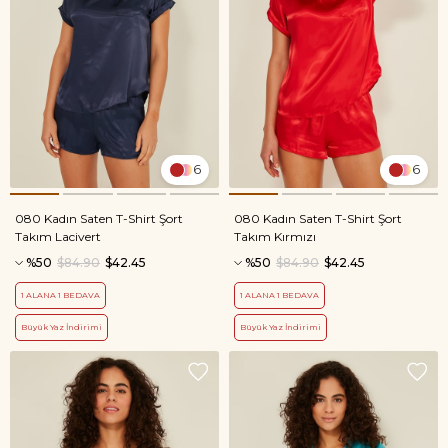
6
6
080 Kadın Saten T-Shirt Şort
080 Kadın Saten T-Shirt Şort
Takım Lacivert
Takım Kırmızı
%50
$84.90
$42.45
%50
$84.90
$42.45
1 ALANA 1 BEDAVA
1 ALANA 1 BEDAVA
Büyük Yaz İndirimi
Büyük Yaz İndirimi