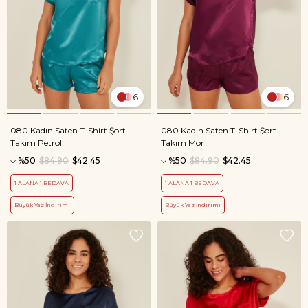
6
6
080 Kadın Saten T-Shirt Şort
080 Kadın Saten T-Shirt Şort
Takım Petrol
Takım Mor
%50
$84.90
$42.45
%50
$84.90
$42.45
1 ALANA 1 BEDAVA
1 ALANA 1 BEDAVA
Büyük Yaz İndirimi
Büyük Yaz İndirimi