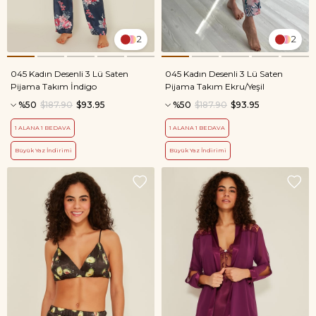
2
2
045 Kadın Desenli 3 Lü Saten
045 Kadın Desenli 3 Lü Saten
Pijama Takım İndigo
Pijama Takım Ekru/Yeşil
%50
$187.90
$93.95
%50
$187.90
$93.95
1 ALANA 1 BEDAVA
1 ALANA 1 BEDAVA
Büyük Yaz İndirimi
Büyük Yaz İndirimi