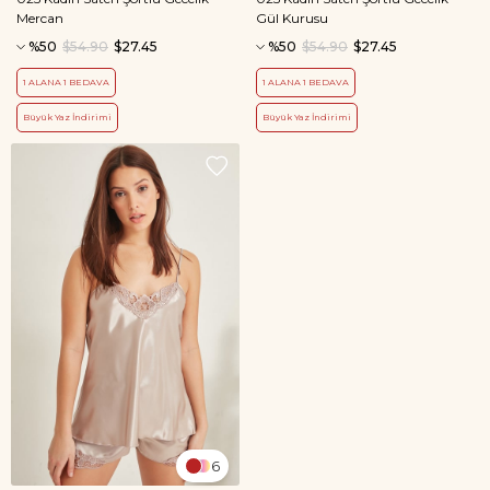
Mercan
Gül Kurusu
%50
$54.90
$27.45
%50
$54.90
$27.45
1 ALANA 1 BEDAVA
1 ALANA 1 BEDAVA
Büyük Yaz İndirimi
Büyük Yaz İndirimi
6