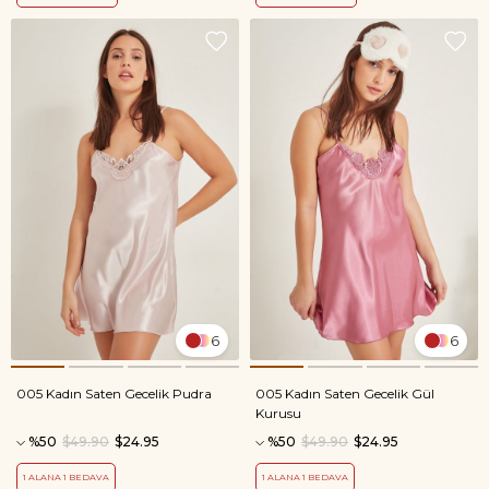
6
6
005 Kadın Saten Gecelik Pudra
005 Kadın Saten Gecelik Gül
Kurusu
%50
$49.90
$24.95
%50
$49.90
$24.95
1 ALANA 1 BEDAVA
1 ALANA 1 BEDAVA