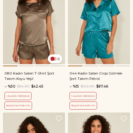
6
080 Kadın Saten T-Shirt Şort
044 Kadın Saten Crop Gömlek
Takım Koyu Yeşil
Şort Takım Petrol
%50
$84.90
$42.45
%15
$102.90
$87.46
1 ALANA 1 BEDAVA
1 ALANA 1 BEDAVA
Büyük Yaz İndirimi
Büyük Yaz İndirimi