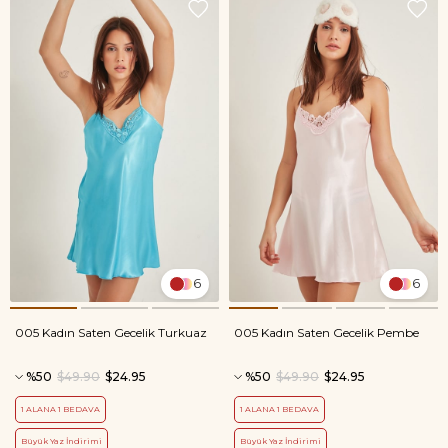
6
6
005 Kadın Saten Gecelik Turkuaz
005 Kadın Saten Gecelik Pembe
%50
$49.90
$24.95
%50
$49.90
$24.95
1 ALANA 1 BEDAVA
1 ALANA 1 BEDAVA
Büyük Yaz İndirimi
Büyük Yaz İndirimi