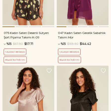
075 Kadın Saten Desenli Sütyen
047 Kadın Saten Gecelik Sabahlık
Şort Pijama Takımı K-09
Takım Mor
%15
$67.90
$57.71
%15
$169.90
$144.42
1 ALANA 1 BEDAVA
1 ALANA 1 BEDAVA
Büyük Yaz İndirimi
Büyük Yaz İndirimi