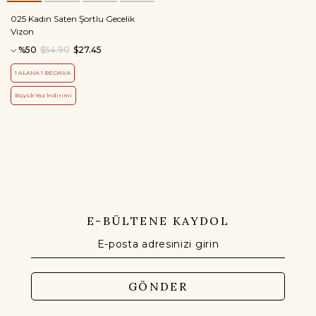
025 Kadın Saten Şortlu Gecelik
Vizon
%50
$54.90
$27.45
1 ALANA 1 BEDAVA
Büyük Yaz İndirimi
E-BÜLTENE KAYDOL
GÖNDER