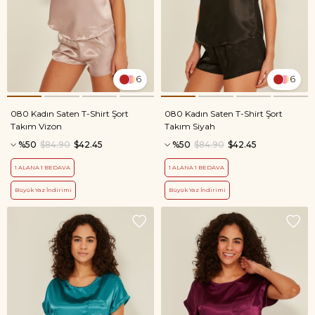
6
6
080 Kadın Saten T-Shirt Şort
080 Kadın Saten T-Shirt Şort
Takım Vizon
Takım Siyah
%50
$84.90
$42.45
%50
$84.90
$42.45
1 ALANA 1 BEDAVA
1 ALANA 1 BEDAVA
Büyük Yaz İndirimi
Büyük Yaz İndirimi