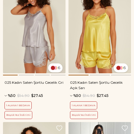
6
6
025 Kadın Saten Şortlu Gecelik Gri
025 Kadın Saten Şortlu Gecelik
Açık Sarı
%50
$54.90
$27.45
%50
$54.90
$27.45
1 ALANA 1 BEDAVA
1 ALANA 1 BEDAVA
Büyük Yaz İndirimi
Büyük Yaz İndirimi