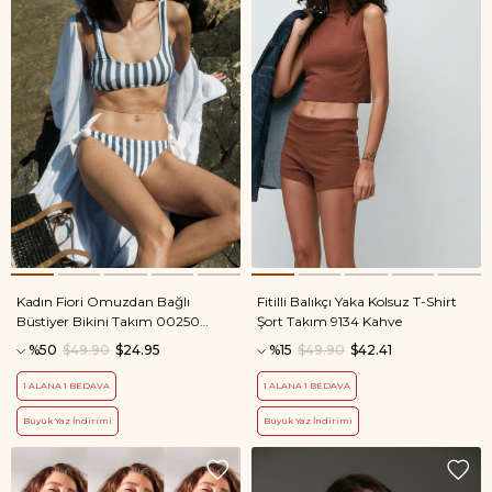
Kadın Fiori Omuzdan Bağlı
Fitilli Balıkçı Yaka Kolsuz T-Shirt
Büstiyer Bikini Takım 00250
Şort Takım 9134 Kahve
Beyaz
%50
$49.90
$24.95
%15
$49.90
$42.41
1 ALANA 1 BEDAVA
1 ALANA 1 BEDAVA
Büyük Yaz İndirimi
Büyük Yaz İndirimi