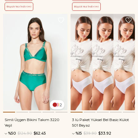
Büyük Yaz İndirimi
Büyük Yaz İndirimi
2
Simli Üçgen Bikini Takım 3220
3 lü Paket Yüksel Bel Basic Külot
Yeşil
501 Beyaz
%50
$124.90
$62.45
%15
$39.90
$33.92