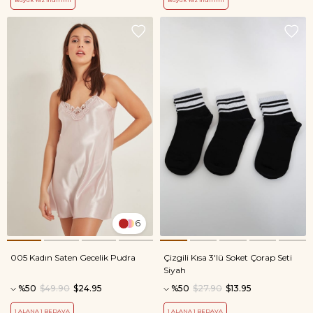
Büyük Yaz İndirimi
Büyük Yaz İndirimi
6
005 Kadın Saten Gecelik Pudra
Çizgili Kısa 3'lü Soket Çorap Seti
Siyah
%50
$49.90
$24.95
%50
$27.90
$13.95
1 ALANA 1 BEDAVA
1 ALANA 1 BEDAVA