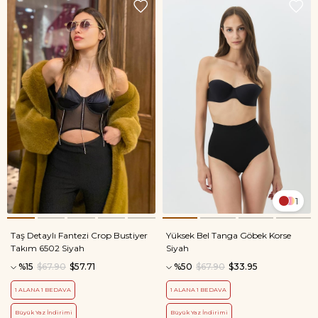
1
Taş Detaylı Fantezi Crop Bustiyer
Yüksek Bel Tanga Göbek Korse
Takım 6502 Siyah
Siyah
%15
$67.90
$57.71
%50
$67.90
$33.95
1 ALANA 1 BEDAVA
1 ALANA 1 BEDAVA
Büyük Yaz İndirimi
Büyük Yaz İndirimi