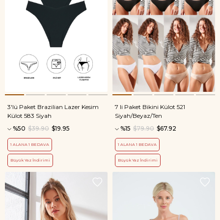
3'lü Paket Brazilian Lazer Kesim
7 li Paket Bikini Külot 521
Külot 583 Siyah
Siyah/Beyaz/Ten
%50
$39.90
$19.95
%15
$79.90
$67.92
1 ALANA 1 BEDAVA
1 ALANA 1 BEDAVA
Büyük Yaz İndirimi
Büyük Yaz İndirimi