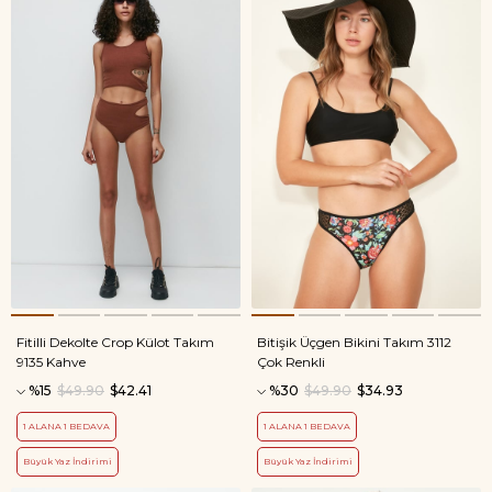
Fitilli Dekolte Crop Külot Takım
Bitişik Üçgen Bikini Takım 3112
9135 Kahve
Çok Renkli
%15
$49.90
$42.41
%30
$49.90
$34.93
1 ALANA 1 BEDAVA
1 ALANA 1 BEDAVA
Büyük Yaz İndirimi
Büyük Yaz İndirimi