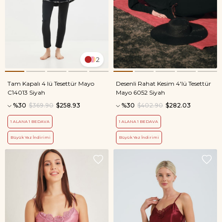
2
Tam Kapalı 4 lü Tesettür Mayo
Desenli Rahat Kesim 4'lü Tesettür
C14013 Siyah
Mayo 6052 Siyah
%30
$369.90
$258.93
%30
$402.90
$282.03
1 ALANA 1 BEDAVA
1 ALANA 1 BEDAVA
Büyük Yaz İndirimi
Büyük Yaz İndirimi