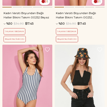
1
1
Kadın Varsiti Boyundan Bağlı
Kadın Varsiti Boyundan Bağlı
Halter Bikini Takım 00252 Beyaz
Halter Bikini Takım 00252
Lacivert
%50
$34.90
$17.45
%50
$34.90
$17.45
1 ALANA 1 BEDAVA
1 ALANA 1 BEDAVA
Büyük Yaz İndirimi
Büyük Yaz İndirimi