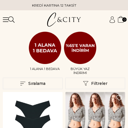
KREDİ KARTINA 12 TAKSİT
KAPIDA KRED
0
1 ALANA 1 BEDAVA
BÜYÜK YAZ
İNDİRİMİ
Sıralama
Filtreler