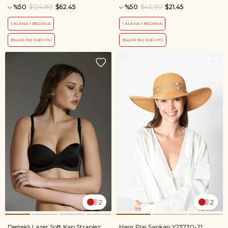
%50
$124.90
$62.45
%50
$42.90
$21.45
1 ALANA 1 BEDAVA
1 ALANA 1 BEDAVA
Büyük Yaz İndirimi
Büyük Yaz İndirimi
2
2
Destekli Lazer Soft Kap Straplez
Hasır Plaj Şapkası Y23730-21