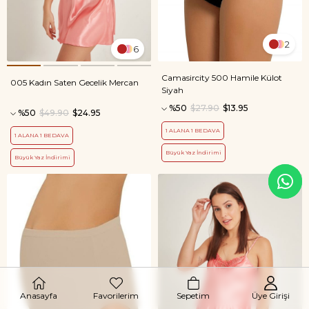
2
6
Camasircity 500 Hamile Külot
005 Kadın Saten Gecelik Mercan
Siyah
%50
$27.90
$13.95
%50
$49.90
$24.95
1 ALANA 1 BEDAVA
1 ALANA 1 BEDAVA
Büyük Yaz İndirimi
Büyük Yaz İndirimi
Anasayfa
Favorilerim
Sepetim
Üye Girişi