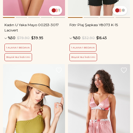
1
8
Kadın U Yaka Mayo 00253-3017
Fötr Plaj Şapkası Y8073 K-15
Lacivert
%50
$79.90
$39.95
%50
$32.90
$16.45
1 ALANA 1 BEDAVA
1 ALANA 1 BEDAVA
Büyük Yaz İndirimi
Büyük Yaz İndirimi