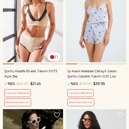
1
Şortlu Kadife Bralet Takım 9073
İp Askılı Kelebek Detaylı Saten
Açık Bej
Şortlu Gecelik Takım 029 Lila
%50
$42.90
$21.45
%50
$79.90
$39.95
1 ALANA 1 BEDAVA
1 ALANA 1 BEDAVA
Büyük Yaz İndirimi
Büyük Yaz İndirimi