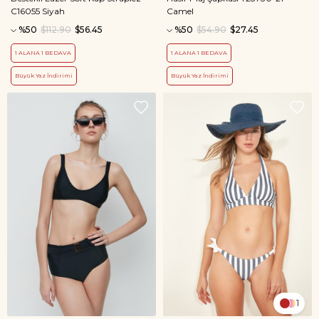
C16055 Siyah
Camel
%50
$112.90
$56.45
%50
$54.90
$27.45
1 ALANA 1 BEDAVA
1 ALANA 1 BEDAVA
Büyük Yaz İndirimi
Büyük Yaz İndirimi
1