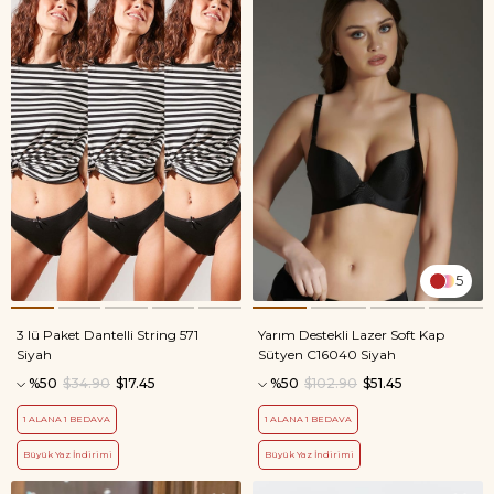
5
3 lü Paket Dantelli String 571
Yarım Destekli Lazer Soft Kap
Siyah
Sütyen C16040 Siyah
%50
$34.90
$17.45
%50
$102.90
$51.45
1 ALANA 1 BEDAVA
1 ALANA 1 BEDAVA
Büyük Yaz İndirimi
Büyük Yaz İndirimi