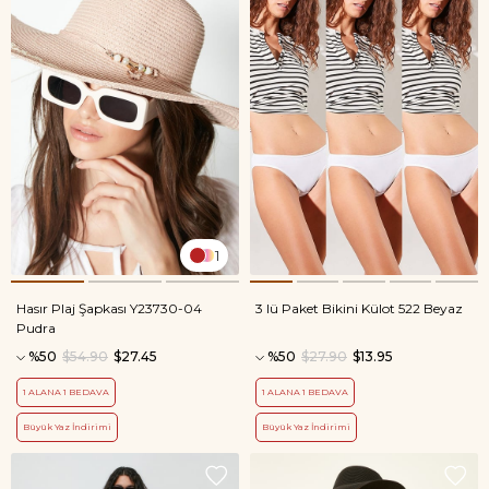
1
Hasır Plaj Şapkası Y23730-04
3 lü Paket Bikini Külot 522 Beyaz
Pudra
%50
$54.90
$27.45
%50
$27.90
$13.95
1 ALANA 1 BEDAVA
1 ALANA 1 BEDAVA
Büyük Yaz İndirimi
Büyük Yaz İndirimi