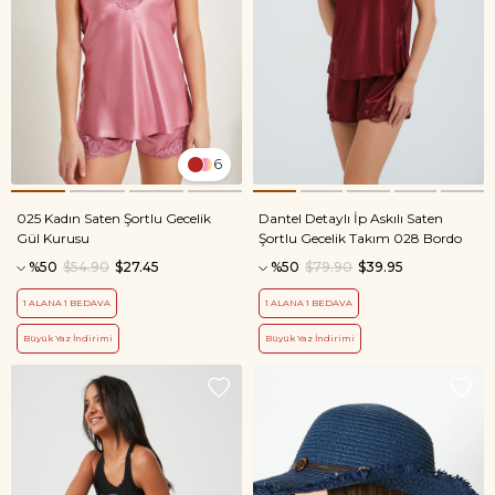
6
025 Kadın Saten Şortlu Gecelik
Dantel Detaylı İp Askılı Saten
Gül Kurusu
Şortlu Gecelik Takım 028 Bordo
%50
$54.90
$27.45
%50
$79.90
$39.95
1 ALANA 1 BEDAVA
1 ALANA 1 BEDAVA
Büyük Yaz İndirimi
Büyük Yaz İndirimi