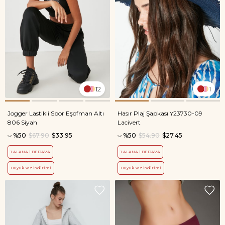
12
1
Jogger Lastikli Spor Eşofman Altı
Hasır Plaj Şapkası Y23730-09
806 Siyah
Lacivert
%50
$67.90
$33.95
%50
$54.90
$27.45
1 ALANA 1 BEDAVA
1 ALANA 1 BEDAVA
Büyük Yaz İndirimi
Büyük Yaz İndirimi