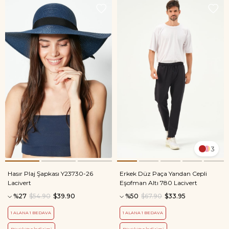
3
Hasır Plaj Şapkası Y23730-26
Erkek Düz Paça Yandan Cepli
Lacivert
Eşofman Altı 780 Lacivert
%27
$54.90
$39.90
%50
$67.90
$33.95
1 ALANA 1 BEDAVA
1 ALANA 1 BEDAVA