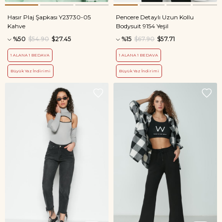
Hasır Plaj Şapkası Y23730-05
Pencere Detaylı Uzun Kollu
Kahve
Bodysuit 9154 Yeşil
%50
$54.90
$27.45
%15
$67.90
$57.71
1 ALANA 1 BEDAVA
1 ALANA 1 BEDAVA
Büyük Yaz İndirimi
Büyük Yaz İndirimi