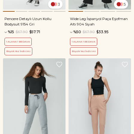
3
5
Pencere Detaylı Uzun Kollu
Wide Leg İspanyol Paça Eşofman
Bodysuit 9154 Gri
Altı 904 Siyah
%15
$67.90
$57.71
%50
$67.90
$33.95
1 ALANA 1 BEDAVA
1 ALANA 1 BEDAVA
Büyük Yaz İndirimi
Büyük Yaz İndirimi