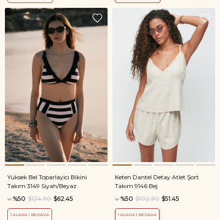
Yüksek Bel Toparlayıcı Bikini
Keten Dantel Detay Atlet Şort
Takım 3149 Siyah/Beyaz
Takım 9146 Bej
%50
$124.90
$62.45
%50
$102.90
$51.45
1 ALANA 1 BEDAVA
1 ALANA 1 BEDAVA