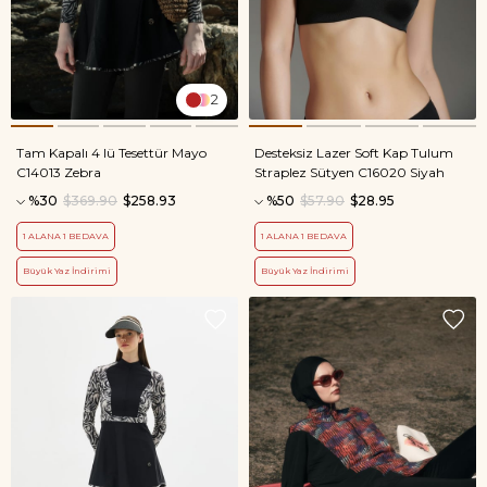
2
Tam Kapalı 4 lü Tesettür Mayo
Desteksiz Lazer Soft Kap Tulum
C14013 Zebra
Straplez Sütyen C16020 Siyah
%30
$369.90
$258.93
%50
$57.90
$28.95
1 ALANA 1 BEDAVA
1 ALANA 1 BEDAVA
Büyük Yaz İndirimi
Büyük Yaz İndirimi