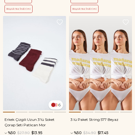
Büyük Yaz İndirimi
Büyük Yaz İndirimi
6
Erkek Çizgili Uzun 3'lü Soket
3 lü Paket String 577 Beyaz
Çorap Seti Patlıcan Mor
%50
$27.90
$13.95
%50
$34.90
$17.45