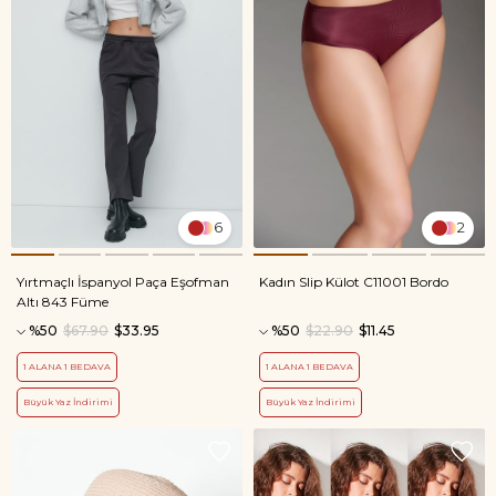
6
2
Yırtmaçlı İspanyol Paça Eşofman
Kadın Slip Külot C11001 Bordo
Altı 843 Füme
%50
$67.90
$33.95
%50
$22.90
$11.45
1 ALANA 1 BEDAVA
1 ALANA 1 BEDAVA
Büyük Yaz İndirimi
Büyük Yaz İndirimi