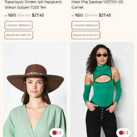
Toparlayıcı Önden İpli Yapışkanlı
Hasır Plaj Şapkası Y23730-05
Silikon Sütyen 7233 Ten
Camel
%50
$54.90
$27.45
%50
$54.90
$27.45
1 ALANA 1 BEDAVA
1 ALANA 1 BEDAVA
Büyük Yaz İndirimi
Büyük Yaz İndirimi
2
3