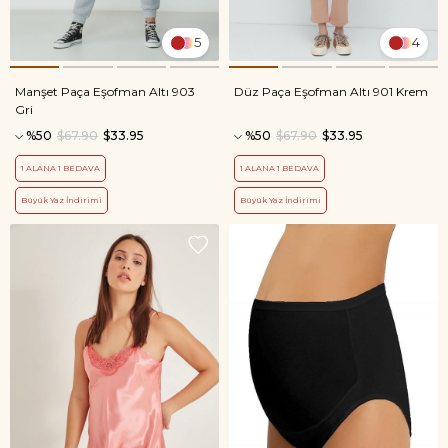
5
4
Manşet Paça Eşofman Altı 903
Düz Paça Eşofman Altı 901 Krem
Gri
%50
$67.90
$33.95
%50
$67.90
$33.95
1 ALANA 1 BEDAVA
1 ALANA 1 BEDAVA
Büyük Yaz İndirimi
Büyük Yaz İndirimi