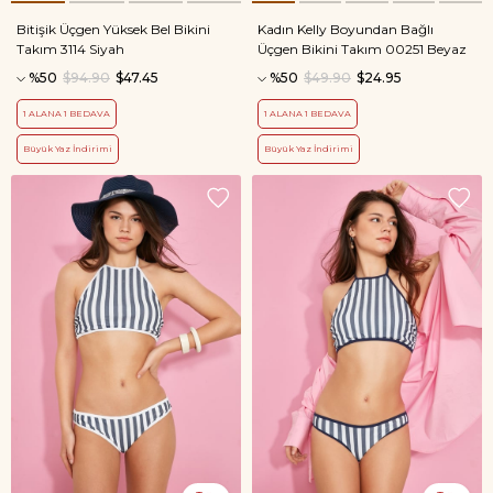
Bitişik Üçgen Yüksek Bel Bikini
Kadın Kelly Boyundan Bağlı
Takım 3114 Siyah
Üçgen Bikini Takım 00251 Beyaz
%50
$94.90
$47.45
%50
$49.90
$24.95
1 ALANA 1 BEDAVA
1 ALANA 1 BEDAVA
Büyük Yaz İndirimi
Büyük Yaz İndirimi