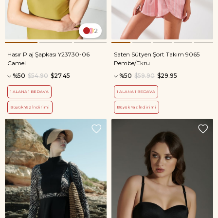
2
Hasır Plaj Şapkası Y23730-06
Saten Sütyen Şort Takım 9065
Camel
Pembe/Ekru
%50
$54.90
$27.45
%50
$59.90
$29.95
1 ALANA 1 BEDAVA
1 ALANA 1 BEDAVA
Büyük Yaz İndirimi
Büyük Yaz İndirimi