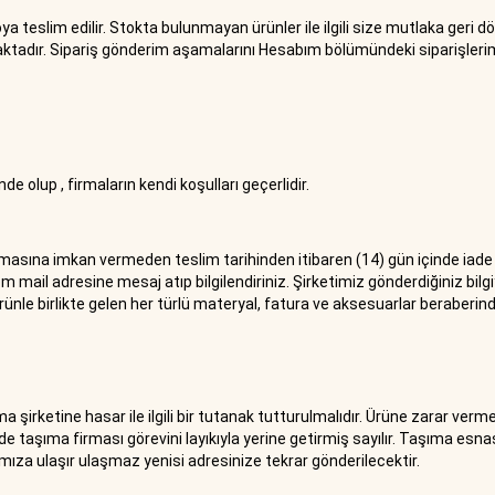
ya teslim edilir. Stokta bulunmayan ürünler ile ilgili size mutlaka geri dö
aktadır. Sipariş gönderim aşamalarını Hesabım bölümündeki siparişlerim
e olup , firmaların kendi koşulları geçerlidir.
ına imkan vermeden teslim tarihinden itibaren (14) gün içinde iade e
om
mail adresine mesaj atıp bilgilendiriniz. Şirketimiz gönderdiğiniz bi
rünle birlikte gelen her türlü materyal, fatura ve aksesuarlar beraberind
şirketine hasar ile ilgili bir tutanak tutturulmalıdır. Ürüne zarar ve
de taşıma firması görevini layıkıyla yerine getirmiş sayılır. Taşıma esn
mamıza ulaşır ulaşmaz yenisi adresinize tekrar gönderilecektir.