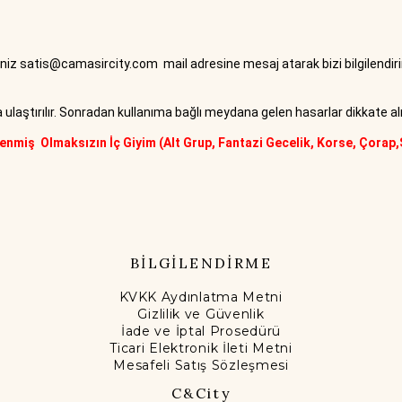
eniz
satis@camasircity.com
mail adresine mesaj atarak bizi bilgilendiri
za ulaştırılır. Sonradan kullanıma bağlı meydana gelen hasarlar dikkate a
enmiş Olmaksızın İç Giyim (Alt Grup, Fantazi Gecelik, Korse, Çorap,
BİLGİLENDİRME
KVKK Aydınlatma Metni
Gizlilik ve Güvenlik
İade ve İptal Prosedürü
Ticari Elektronik İleti Metni
Mesafeli Satış Sözleşmesi
C&City