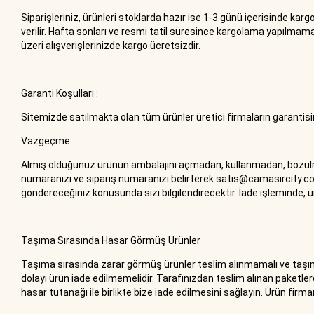
Siparişleriniz, ürünleri stoklarda hazır ise 1-3 günü içerisinde kargo
verilir. Hafta sonları ve resmi tatil süresince kargolama yapılmam
üzeri alışverişlerinizde kargo ücretsizdir.
Garanti Koşulları :
Sitemizde satılmakta olan tüm ürünler üretici firmaların garantisind
Vazgeçme:
Almış olduğunuz ürünün ambalajını açmadan, kullanmadan, bozulmas
numaranızı ve sipariş numaranızı belirterek
satis@camasircity.c
göndereceğiniz konusunda sizi bilgilendirecektir. İade işleminde, ü
Taşıma Sırasında Hasar Görmüş Ürünler
Taşıma sırasında zarar görmüş ürünler teslim alınmamalı ve taşıma 
dolayı ürün iade edilmemelidir. Tarafınızdan teslim alınan paketler
hasar tutanağı ile birlikte bize iade edilmesini sağlayın. Ürün fir