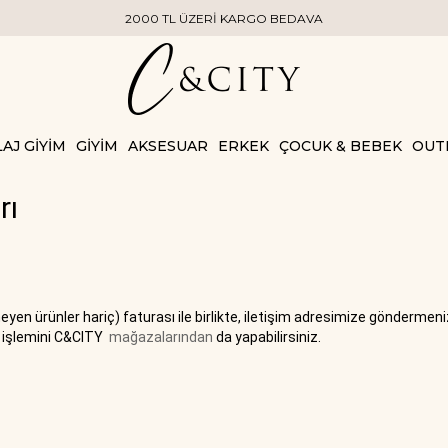
2000 TL ÜZERİ KARGO BEDAVA
AJ GİYİM
GİYİM
AKSESUAR
ERKEK
ÇOCUK & BEBEK
OUT
rı
en ürünler hariç) faturası ile birlikte, iletişim adresimize göndermeniz 
im işlemini C&CITY
mağazalarından
da yapabilirsiniz.