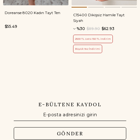
Doreanse 8020 Kadın Tayt Ten
C15400 Dikişsiz Hamile Tayt
Siyah
$55.49
%30
$89.90
$62.93
2500 TL üstü 150 TL indirim
Büyük Yaz İndirimi
E-BÜLTENE KAYDOL
GÖNDER