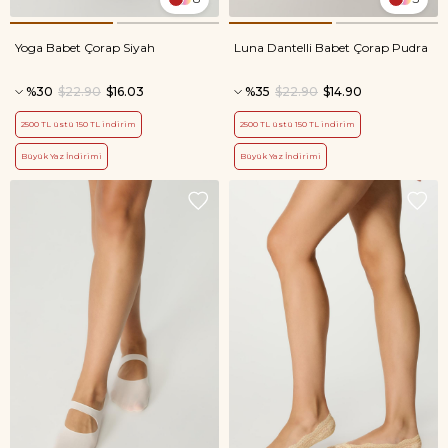
Yoga Babet Çorap Siyah
Luna Dantelli Babet Çorap Pudra
%30
$22.90
$16.03
%35
$22.90
$14.90
2500 TL üstü 150 TL indirim
2500 TL üstü 150 TL indirim
Büyük Yaz İndirimi
Büyük Yaz İndirimi