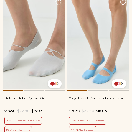
5
8
Balerin Babet Çorap Gri
Yoga Babet Çorap Bebek Mavisi
%30
$22.90
$16.03
%30
$22.90
$16.03
2500 TL üstü 150 TL indirim
2500 TL üstü 150 TL indirim
Büyük Yaz İndirimi
Büyük Yaz İndirimi