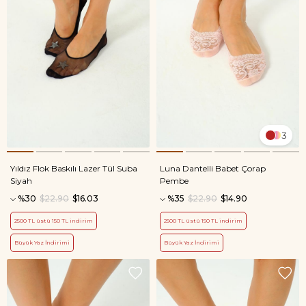
3
Yıldız Flok Baskılı Lazer Tül Suba
Luna Dantelli Babet Çorap
Siyah
Pembe
%30
$22.90
$16.03
%35
$22.90
$14.90
2500 TL üstü 150 TL indirim
2500 TL üstü 150 TL indirim
Büyük Yaz İndirimi
Büyük Yaz İndirimi