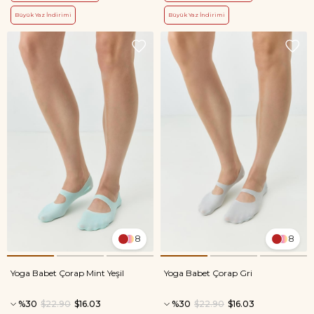
Büyük Yaz İndirimi
Büyük Yaz İndirimi
8
8
Yoga Babet Çorap Mint Yeşil
Yoga Babet Çorap Gri
%30
$22.90
$16.03
%30
$22.90
$16.03