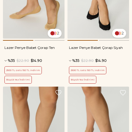
2
2
Lazer Penye Babet Çorap Ten
Lazer Penye Babet Çorap Siyah
%35
$22.90
$14.90
%35
$22.90
$14.90
2500 TL üstü 150 TL indirim
2500 TL üstü 150 TL indirim
Büyük Yaz İndirimi
Büyük Yaz İndirimi