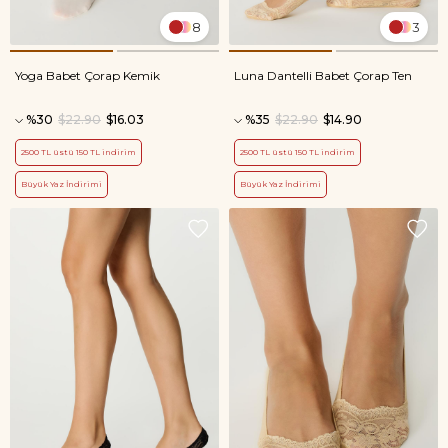
8
3
Yoga Babet Çorap Kemik
Luna Dantelli Babet Çorap Ten
%30
$22.90
$16.03
%35
$22.90
$14.90
2500 TL üstü 150 TL indirim
2500 TL üstü 150 TL indirim
Büyük Yaz İndirimi
Büyük Yaz İndirimi