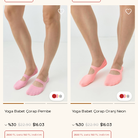
8
8
Yoga Babet Çorap Pembe
Yoga Babet Çorap Oranj Neon
%30
$22.90
$16.03
%30
$22.90
$16.03
2500 TL üstü 150 TL indirim
2500 TL üstü 150 TL indirim