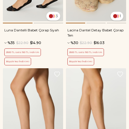
3
1
Luna Dantelli Babet Çorap Siyah
Lacina Dantel Detay Babet Çorap
Ten
%35
$22.90
$14.90
%30
$22.90
$16.03
2500 TL üstü 150 TL indirim
2500 TL üstü 150 TL indirim
Büyük Yaz İndirimi
Büyük Yaz İndirimi