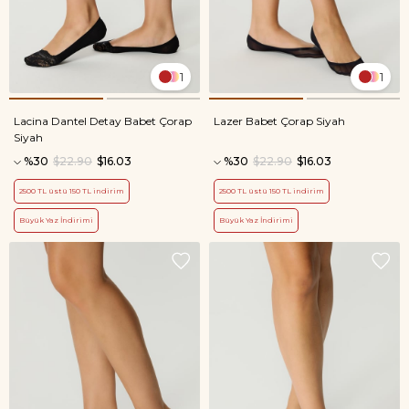
1
1
Lacina Dantel Detay Babet Çorap
Lazer Babet Çorap Siyah
Siyah
%30
$22.90
$16.03
%30
$22.90
$16.03
2500 TL üstü 150 TL indirim
2500 TL üstü 150 TL indirim
Büyük Yaz İndirimi
Büyük Yaz İndirimi