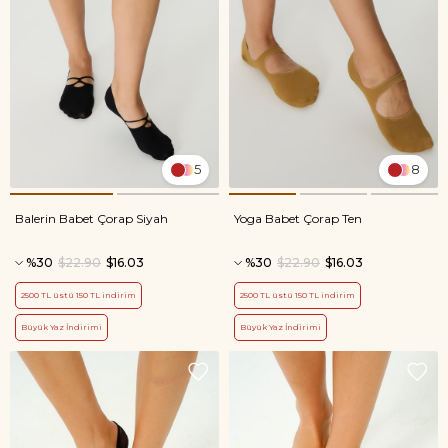
5
8
Balerin Babet Çorap Siyah
Yoga Babet Çorap Ten
%30
$22.90
$16.03
%30
$22.90
$16.03
2500 TL üstü 150 TL indirim
2500 TL üstü 150 TL indirim
Büyük Yaz İndirimi
Büyük Yaz İndirimi