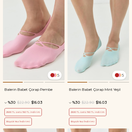
5
5
Balerin Babet Çorap Pembe
Balerin Babet Çorap Mint Yeşil
%30
$22.90
$16.03
%30
$22.90
$16.03
2500 TL üstü 150 TL indirim
2500 TL üstü 150 TL indirim
Büyük Yaz İndirimi
Büyük Yaz İndirimi