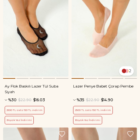
2
Ay Flok Baskılı Lazer Tül Suba
Lazer Penye Babet Çorap Pembe
Siyah
%30
$22.90
$16.03
%35
$22.90
$14.90
2500 TL üstü 150 TL indirim
2500 TL üstü 150 TL indirim
Büyük Yaz İndirimi
Büyük Yaz İndirimi