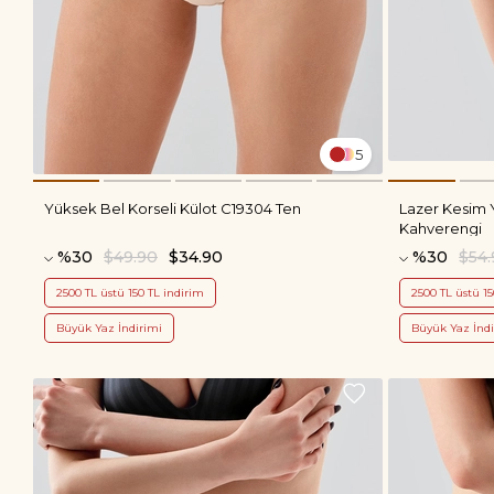
5
Yüksek Bel Korseli Külot C19304 Ten
Lazer Kesim 
Kahverengi
%30
$49.90
$34.90
%30
$54
2500 TL üstü 150 TL indirim
2500 TL üstü 15
Büyük Yaz İndirimi
Büyük Yaz İndi