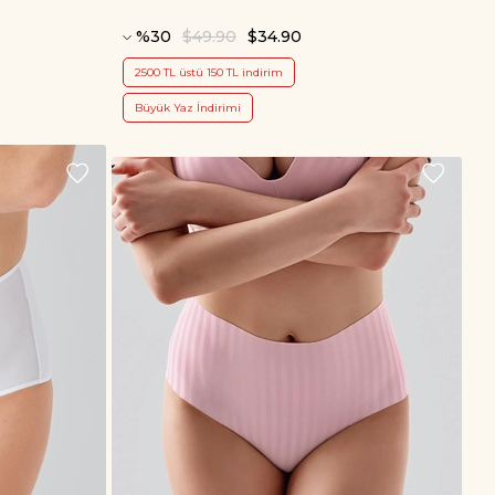
%30
$49.90
$34.90
2500 TL üstü 150 TL indirim
Büyük Yaz İndirimi