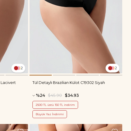
2
2
 Lacivert
Tül Detaylı Brazilian Külot C19302 Siyah
%24
$45.90
$34.93
2500 TL üstü 150 TL indirim
Büyük Yaz İndirimi