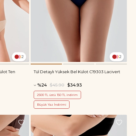
2
2
ülot Ten
Tül Detaylı Yüksek Bel Külot C19303 Lacivert
%24
$45.90
$34.93
2500 TL üstü 150 TL indirim
Büyük Yaz İndirimi