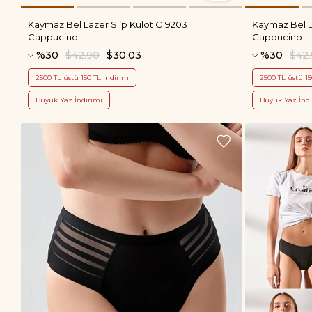
Kaymaz Bel Lazer Slip Külot C19203
Kaymaz Bel L
Cappucino
Cappucino
%30
$42.90
$30.03
%30
$42
2500 TL üstü 150 TL indirim
2500 TL üstü 15
Büyük Yaz İndirimi
Büyük Yaz İndi