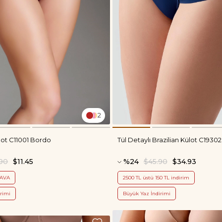
2
lot C11001 Bordo
Tül Detaylı Brazilian Külot C19302
90
$11.45
%24
$45.90
$34.93
DAVA
2500 TL üstü 150 TL indirim
rimi
Büyük Yaz İndirimi