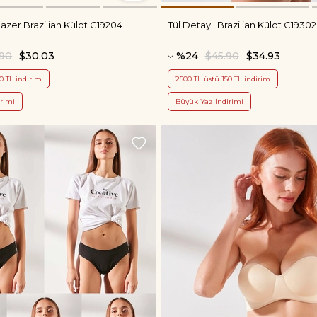
azer Brazilian Külot C19204
Tül Detaylı Brazilian Külot C19302
.90
$30.03
%24
$45.90
$34.93
0 TL indirim
2500 TL üstü 150 TL indirim
rimi
Büyük Yaz İndirimi