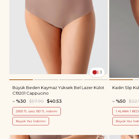
3
Büyük Beden Kaymaz Yüksek Bel Lazer Külot
Kadın Slip Kü
C19201 Cappucino
%30
$57.90
$40.53
%50
$22.
2500 TL üstü 150 TL indirim
1 ALANA 1 BE
Büyük Yaz İndirimi
Büyük Yaz İndi