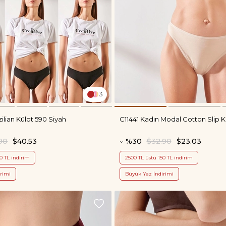
3
zilian Külot 590 Siyah
C11441 Kadın Modal Cotton Slip K
90
$40.53
%30
$32.90
$23.03
0 TL indirim
2500 TL üstü 150 TL indirim
rimi
Büyük Yaz İndirimi