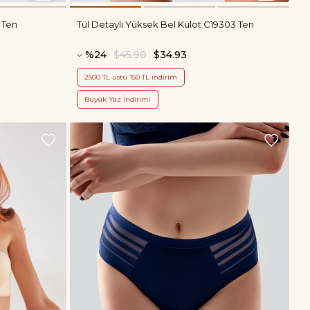
 Ten
Tül Detaylı Yüksek Bel Külot C19303 Ten
%24
$45.90
$34.93
2500 TL üstü 150 TL indirim
Büyük Yaz İndirimi