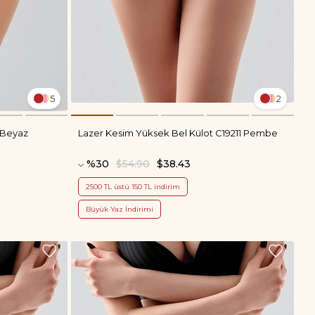
5
2
 Beyaz
Lazer Kesim Yüksek Bel Külot C19211 Pembe
%30
$54.90
$38.43
2500 TL üstü 150 TL indirim
Büyük Yaz İndirimi