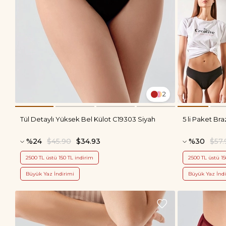
2
Tül Detaylı Yüksek Bel Külot C19303 Siyah
5 li Paket Bra
%24
$45.90
$34.93
%30
$57.
2500 TL üstü 150 TL indirim
2500 TL üstü 15
Büyük Yaz İndirimi
Büyük Yaz İndi