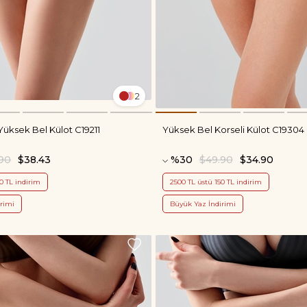
2
Yüksek Bel Külot C19211
Yüksek Bel Korseli Külot C19304
.90
$38.43
%30
$49.90
$34.90
0 TL indirim
2500 TL üstü 150 TL indirim
rimi
Büyük Yaz İndirimi