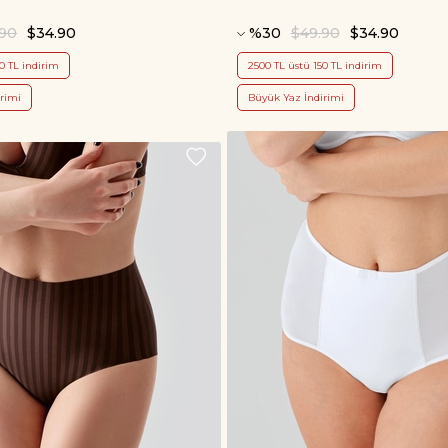
.90
$34.90
%30
$49.90
$34.90
0 TL indirim
2500 TL üstü 150 TL indirim
rimi
Büyük Yaz İndirimi