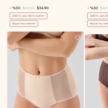
%30
$49.90
$34.90
%30
$49
2500 TL üstü 150 TL indirim
2500 TL üstü 15
Büyük Yaz İndirimi
Büyük Yaz İndi