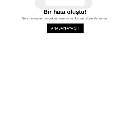
Bir hata oluştu!
Şu an isteğinizi gerçekleştiremiyoruz. Lütfen tekrar deneyiniz.
ANASAYFAYA GİT