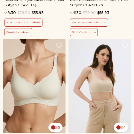
Sütyen CC429 Taş
Sütyen CC429 Ekru
%30
$79.90
$55.93
%30
$79.90
$55.93
2500 TL üstü 150 TL indirim
2500 TL üstü 150 TL indirim
Büyük Yaz İndirimi
Büyük Yaz İndirimi
5
4