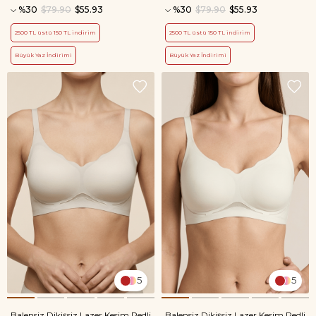
%30
$79.90
$55.93
%30
$79.90
$55.93
2500 TL üstü 150 TL indirim
2500 TL üstü 150 TL indirim
Büyük Yaz İndirimi
Büyük Yaz İndirimi
5
5
Balensiz Dikişsiz Lazer Kesim Pedli
Balensiz Dikişsiz Lazer Kesim Pedli