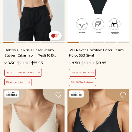
1
Balensiz Dikişsiz Lazer Kesim
3'lü Paket Brazilian Lazer Kesim
Sütyen Çıkarılabilir Pedli 1015
Külot 583 Siyah
Siyah
%30
$79.90
$55.93
%50
$39.90
$19.95
2500 TL üstü 150 TL indirim
1 ALANA 1 BEDAVA
Büyük Yaz İndirimi
Büyük Yaz İndirimi
C CUP
C CUP
SEÇENEĞI
SEÇENEĞI