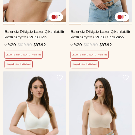
2
2
Balensiz Dikişsiz Lazer Çıkarılabilir
Balensiz Dikişsiz Lazer Çıkarılabilir
Pedli Sütyen C26150 Ten
Pedli Sütyen C26150 Capucino
%20
$109.90
$87.92
%20
$109.90
$87.92
2500 TL üstü 150 TL indirim
2500 TL üstü 150 TL indirim
Büyük Yaz İndirimi
Büyük Yaz İndirimi