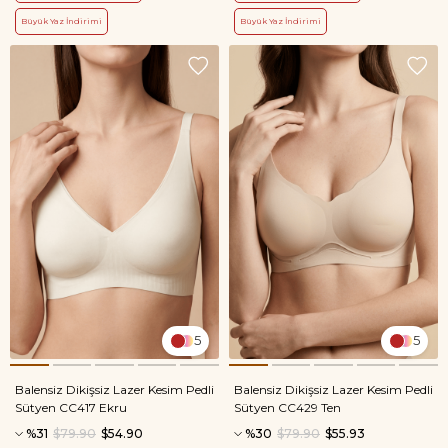
Büyük Yaz İndirimi
Büyük Yaz İndirimi
5
5
Balensiz Dikişsiz Lazer Kesim Pedli
Balensiz Dikişsiz Lazer Kesim Pedli
Sütyen CC417 Ekru
Sütyen CC429 Ten
%31
$79.90
$54.90
%30
$79.90
$55.93