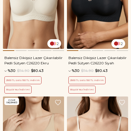
2
2
Balensiz Dikişsiz Lazer Çıkarılabilir
Balensiz Dikişsiz Lazer Çıkarılabilir
Pedli Sütyen C26220 Ekru
Pedli Sütyen C26220 Siyah
%30
$114.90
$80.43
%30
$114.90
$80.43
2500 TL üstü 150 TL indirim
2500 TL üstü 150 TL indirim
Büyük Yaz İndirimi
Büyük Yaz İndirimi
C CUP
SEÇENEĞI