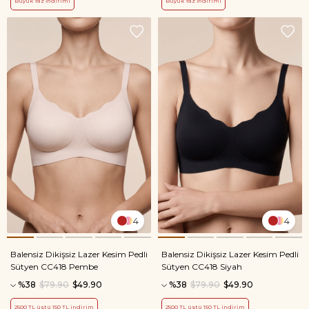
Büyük Yaz İndirimi
Büyük Yaz İndirimi
4
4
Balensiz Dikişsiz Lazer Kesim Pedli
Balensiz Dikişsiz Lazer Kesim Pedli
Sütyen CC418 Pembe
Sütyen CC418 Siyah
%38
$79.90
$49.90
%38
$79.90
$49.90
2500 TL üstü 150 TL indirim
2500 TL üstü 150 TL indirim