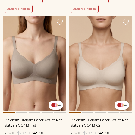
Büyük Yaz İndirimi
Büyük Yaz İndirimi
4
4
Balensiz Dikişsiz Lazer Kesim Pedli
Balensiz Dikişsiz Lazer Kesim Pedli
Sütyen CC418 Taş
Sütyen CC418 Gri
%38
$79.90
$49.90
%38
$79.90
$49.90