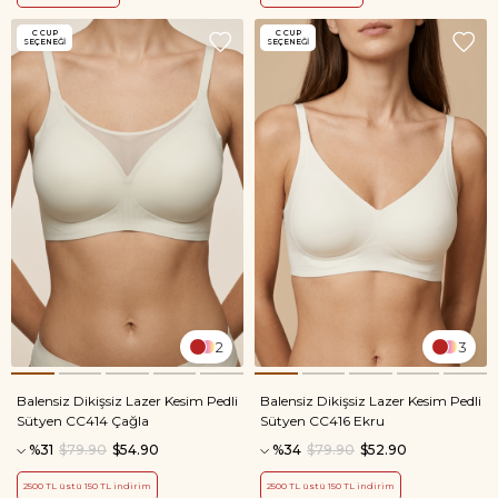
C CUP
C CUP
SEÇENEĞI
SEÇENEĞI
2
3
Balensiz Dikişsiz Lazer Kesim Pedli
Balensiz Dikişsiz Lazer Kesim Pedli
Sütyen CC414 Çağla
Sütyen CC416 Ekru
%31
$79.90
$54.90
%34
$79.90
$52.90
2500 TL üstü 150 TL indirim
2500 TL üstü 150 TL indirim