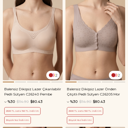
2
2
Balensiz Dikişsiz Lazer Çıkarılabilir
Balensiz Dikişsiz Lazer Önden
Pedli Sütyen C26240 Pembe
Çıtçıtlı Pedli Sütyen C26205 Mor
%30
$114.90
$80.43
%30
$114.90
$80.43
2500 TL üstü 150 TL indirim
2500 TL üstü 150 TL indirim
Büyük Yaz İndirimi
Büyük Yaz İndirimi