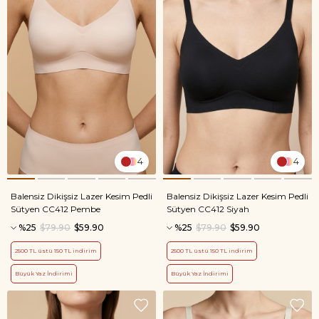
4
4
Balensiz Dikişsiz Lazer Kesim Pedli
Balensiz Dikişsiz Lazer Kesim Pedli
Sütyen CC412 Pembe
Sütyen CC412 Siyah
%25
$79.90
$59.90
%25
$79.90
$59.90
2500 TL üstü 150 TL indirim
2500 TL üstü 150 TL indirim
Büyük Yaz İndirimi
Büyük Yaz İndirimi