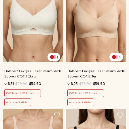
1
4
Balensiz Dikişsiz Lazer Kesim Pedli
Balensiz Dikişsiz Lazer Kesim Pedli
Sütyen CC411 Ekru
Sütyen CC412 Ten
%31
$79.90
$54.90
%25
$79.90
$59.90
2500 TL üstü 150 TL indirim
2500 TL üstü 150 TL indirim
Büyük Yaz İndirimi
Büyük Yaz İndirimi