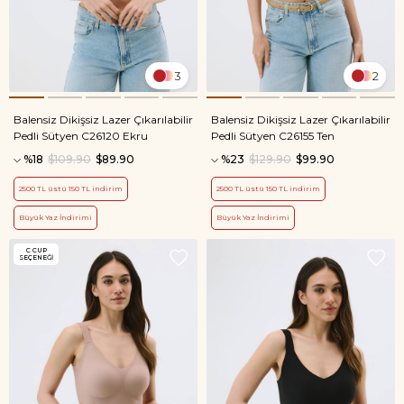
3
2
Balensiz Dikişsiz Lazer Çıkarılabilir
Balensiz Dikişsiz Lazer Çıkarılabilir
Pedli Sütyen C26120 Ekru
Pedli Sütyen C26155 Ten
%18
$109.90
$89.90
%23
$129.90
$99.90
2500 TL üstü 150 TL indirim
2500 TL üstü 150 TL indirim
Büyük Yaz İndirimi
Büyük Yaz İndirimi
C CUP
SEÇENEĞI