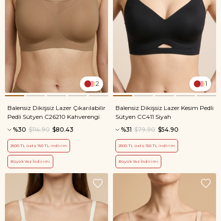
2
1
Balensiz Dikişsiz Lazer Çıkarılabilir
Balensiz Dikişsiz Lazer Kesim Pedli
Pedli Sütyen C26210 Kahverengi
Sütyen CC411 Siyah
%30
$114.90
$80.43
%31
$79.90
$54.90
2500 TL üstü 150 TL indirim
2500 TL üstü 150 TL indirim
Büyük Yaz İndirimi
Büyük Yaz İndirimi