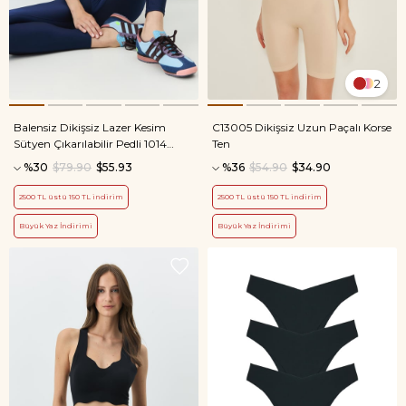
2
Balensiz Dikişsiz Lazer Kesim
C13005 Dikişsiz Uzun Paçalı Korse
Sütyen Çıkarılabilir Pedli 1014
Ten
Mavi
%30
$79.90
$55.93
%36
$54.90
$34.90
2500 TL üstü 150 TL indirim
2500 TL üstü 150 TL indirim
Büyük Yaz İndirimi
Büyük Yaz İndirimi