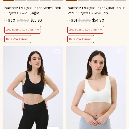
Balensiz Dikişsiz Lazer Kesim Pedli
Balensiz Dikişsiz Lazer Çıkarılabilir
Sütyen CC429 Çağla
Pedli Sütyen C26130 Ten
%30
$79.90
$55.93
%31
$79.90
$54.90
2500 TL üstü 150 TL indirim
2500 TL üstü 150 TL indirim
Büyük Yaz İndirimi
Büyük Yaz İndirimi