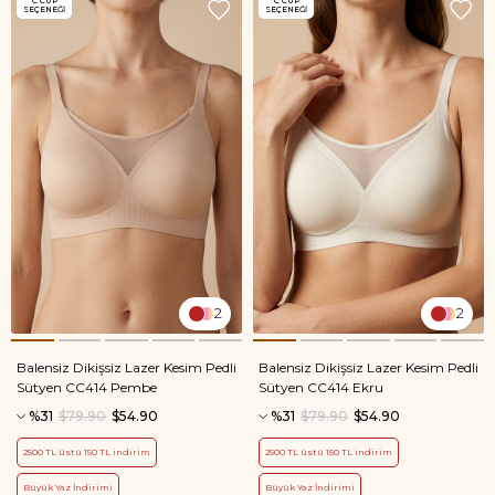
C CUP
C CUP
SEÇENEĞI
SEÇENEĞI
2
2
Balensiz Dikişsiz Lazer Kesim Pedli
Balensiz Dikişsiz Lazer Kesim Pedli
Sütyen CC414 Pembe
Sütyen CC414 Ekru
%31
$79.90
$54.90
%31
$79.90
$54.90
2500 TL üstü 150 TL indirim
2500 TL üstü 150 TL indirim
Büyük Yaz İndirimi
Büyük Yaz İndirimi