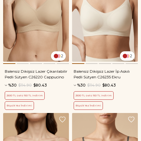
2
2
Balensiz Dikişsiz Lazer Çıkarılabilir
Balensiz Dikişsiz Lazer İp Askılı
Pedli Sütyen C26220 Cappucino
Pedli Sütyen C26235 Ekru
%30
$114.90
$80.43
%30
$114.90
$80.43
2500 TL üstü 150 TL indirim
2500 TL üstü 150 TL indirim
Büyük Yaz İndirimi
Büyük Yaz İndirimi