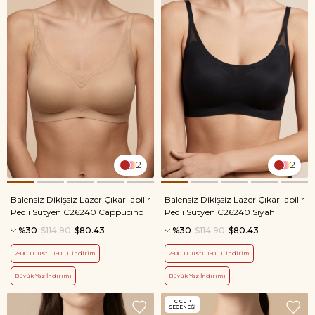
2
2
Balensiz Dikişsiz Lazer Çıkarılabilir
Balensiz Dikişsiz Lazer Çıkarılabilir
Pedli Sütyen C26240 Cappucino
Pedli Sütyen C26240 Siyah
%30
$114.90
$80.43
%30
$114.90
$80.43
2500 TL üstü 150 TL indirim
2500 TL üstü 150 TL indirim
Büyük Yaz İndirimi
Büyük Yaz İndirimi
C CUP
SEÇENEĞI