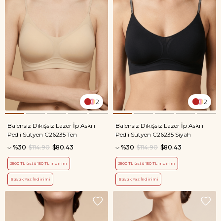
2
2
Balensiz Dikişsiz Lazer İp Askılı
Balensiz Dikişsiz Lazer İp Askılı
Pedli Sütyen C26235 Ten
Pedli Sütyen C26235 Siyah
%30
$114.90
$80.43
%30
$114.90
$80.43
2500 TL üstü 150 TL indirim
2500 TL üstü 150 TL indirim
Büyük Yaz İndirimi
Büyük Yaz İndirimi