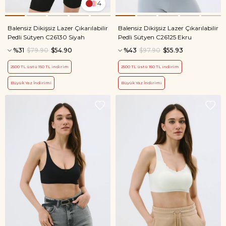
4
Balensiz Dikişsiz Lazer Çıkarılabilir
Balensiz Dikişsiz Lazer Çıkarılabilir
Pedli Sütyen C26130 Siyah
Pedli Sütyen C26125 Ekru
%31
$79.90
$54.90
%43
$97.90
$55.93
2500 TL üstü 150 TL indirim
2500 TL üstü 150 TL indirim
Büyük Yaz İndirimi
Büyük Yaz İndirimi