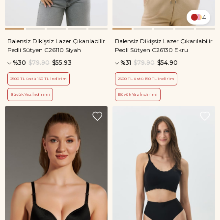
4
Balensiz Dikişsiz Lazer Çıkarılabilir
Balensiz Dikişsiz Lazer Çıkarılabilir
Pedli Sütyen C26110 Siyah
Pedli Sütyen C26130 Ekru
%30
$79.90
$55.93
%31
$79.90
$54.90
2500 TL üstü 150 TL indirim
2500 TL üstü 150 TL indirim
Büyük Yaz İndirimi
Büyük Yaz İndirimi