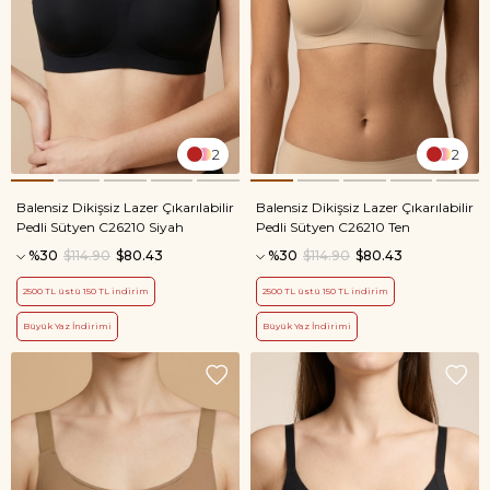
2
2
Balensiz Dikişsiz Lazer Çıkarılabilir
Balensiz Dikişsiz Lazer Çıkarılabilir
Pedli Sütyen C26210 Siyah
Pedli Sütyen C26210 Ten
%30
$114.90
$80.43
%30
$114.90
$80.43
2500 TL üstü 150 TL indirim
2500 TL üstü 150 TL indirim
Büyük Yaz İndirimi
Büyük Yaz İndirimi