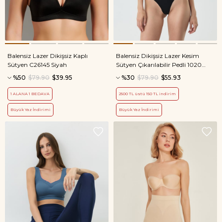
Balensiz Lazer Dikişsiz Kaplı
Balensiz Dikişsiz Lazer Kesim
Sütyen C26145 Siyah
Sütyen Çıkarılabilir Pedli 1020
Siyah
%50
$79.90
$39.95
%30
$79.90
$55.93
1 ALANA 1 BEDAVA
2500 TL üstü 150 TL indirim
Büyük Yaz İndirimi
Büyük Yaz İndirimi