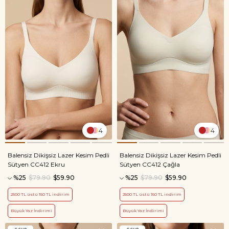
4
4
Balensiz Dikişsiz Lazer Kesim Pedli
Balensiz Dikişsiz Lazer Kesim Pedli
Sütyen CC412 Ekru
Sütyen CC412 Çağla
%25
$79.90
$59.90
%25
$79.90
$59.90
2500 TL üstü 150 TL indirim
2500 TL üstü 150 TL indirim
Büyük Yaz İndirimi
Büyük Yaz İndirimi