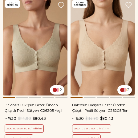
C CUP
C CUP
SEÇENEĞI
SEÇENEĞI
2
2
Balensiz Dikişsiz Lazer Önden
Balensiz Dikişsiz Lazer Önden
Çıtçıtlı Pedli Sütyen C26205 Yeşil
Çıtçıtlı Pedli Sütyen C26205 Ten
%30
$114.90
$80.43
%30
$114.90
$80.43
2500 TL üstü 150 TL indirim
2500 TL üstü 150 TL indirim