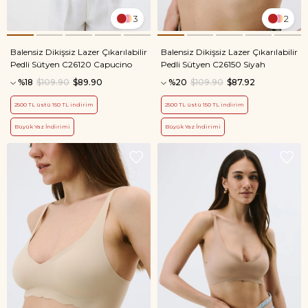
3
2
Balensiz Dikişsiz Lazer Çıkarılabilir
Balensiz Dikişsiz Lazer Çıkarılabilir
Pedli Sütyen C26120 Capucino
Pedli Sütyen C26150 Siyah
%18
$109.90
$89.90
%20
$109.90
$87.92
2500 TL üstü 150 TL indirim
2500 TL üstü 150 TL indirim
Büyük Yaz İndirimi
Büyük Yaz İndirimi