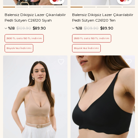
Balensiz Dikişsiz Lazer Çıkarılabilir
Balensiz Dikişsiz Lazer Çıkarılabilir
Pedli Sütyen C26120 Siyah
Pedli Sütyen C26120 Ten
%18
$109.90
$89.90
%18
$109.90
$89.90
2500 TL üstü 150 TL indirim
2500 TL üstü 150 TL indirim
Büyük Yaz İndirimi
Büyük Yaz İndirimi