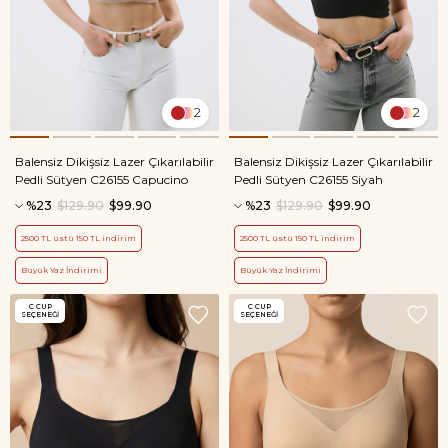
2
2
Balensiz Dikişsiz Lazer Çıkarılabilir
Balensiz Dikişsiz Lazer Çıkarılabilir
Pedli Sütyen C26155 Capucino
Pedli Sütyen C26155 Siyah
%23
$129.90
$99.90
%23
$129.90
$99.90
2500 TL üstü 150 TL indirim
2500 TL üstü 150 TL indirim
Büyük Yaz İndirimi
Büyük Yaz İndirimi
C CUP
C CUP
SEÇENEĞI
SEÇENEĞI