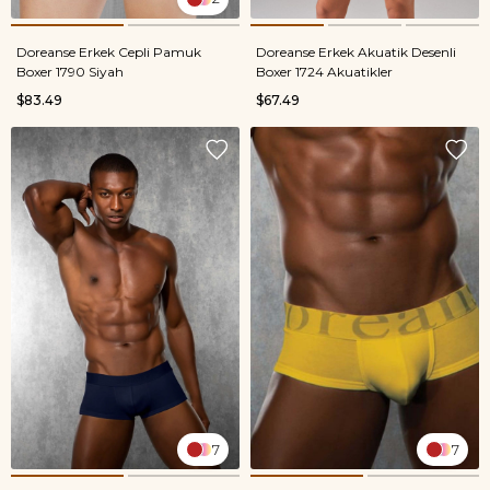
Doreanse Erkek Cepli Pamuk
Doreanse Erkek Akuatik Desenli
Boxer 1790 Siyah
Boxer 1724 Akuatikler
$83.49
$67.49
7
7