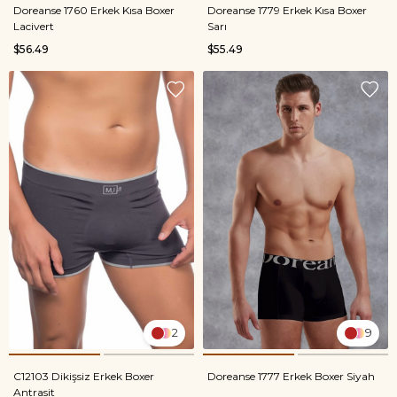
Doreanse 1760 Erkek Kısa Boxer
Doreanse 1779 Erkek Kısa Boxer
Lacivert
Sarı
$56.49
$55.49
2
9
C12103 Dikişsiz Erkek Boxer
Doreanse 1777 Erkek Boxer Siyah
Antrasit