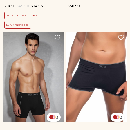
%30
$49.90
$34.93
$58.99
2500 TL üstü 150 TL indirim
Büyük Yaz İndirimi
3
2