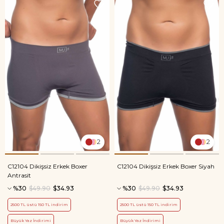
2
2
C12104 Dikişsiz Erkek Boxer
C12104 Dikişsiz Erkek Boxer Siyah
Antrasit
%30
$49.90
$34.93
%30
$49.90
$34.93
2500 TL üstü 150 TL indirim
2500 TL üstü 150 TL indirim
Büyük Yaz İndirimi
Büyük Yaz İndirimi