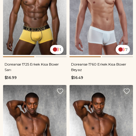
1
7
Doreanse 1725 Erkek Kısa Boxer
Doreanse 1760 Erkek Kısa Boxer
Sarı
Beyaz
$56.99
$56.49