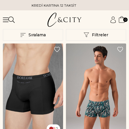
İ KARTINA 12 TAKSİT
KAPIDA KREDİ KAR
0
Sıralama
Filtreler
2