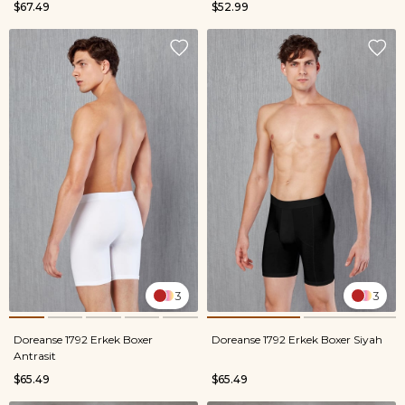
$67.49
$52.99
3
3
Doreanse 1792 Erkek Boxer
Doreanse 1792 Erkek Boxer Siyah
Antrasit
$65.49
$65.49