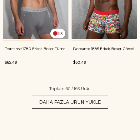
3
Doreanse 1780 Erkek Boxer Füme
Doreanse 1885 Erkek Boxer Görsel
$65.49
$60.49
Toplam
60
/
163
Ürün
DAHA FAZLA ÜRÜN YÜKLE