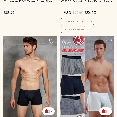
Doreanse 1780 Erkek Boxer Siyah
C12103 Dikişsiz Erkek Boxer Siyah
$65.49
%30
$49.90
$34.93
2500 TL üstü 150 TL indirim
Büyük Yaz İndirimi
2
3