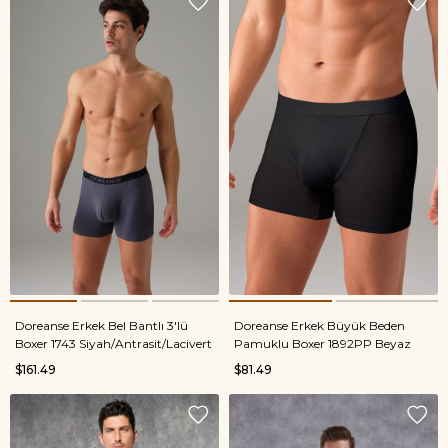
Doreanse Erkek Bel Bantlı 3'lü
Doreanse Erkek Büyük Beden
Boxer 1743 Siyah/Antrasit/Lacivert
Pamuklu Boxer 1892PP Beyaz
$161.49
$81.49