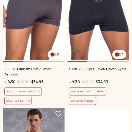
2
2
C12102 Dikişsiz Erkek Boxer
C12102 Dikişsiz Erkek Boxer Siyah
Antrasit
%30
$49.90
$34.93
%30
$49.90
$34.93
2500 TL üstü 150 TL indirim
2500 TL üstü 150 TL indirim
Büyük Yaz İndirimi
Büyük Yaz İndirimi