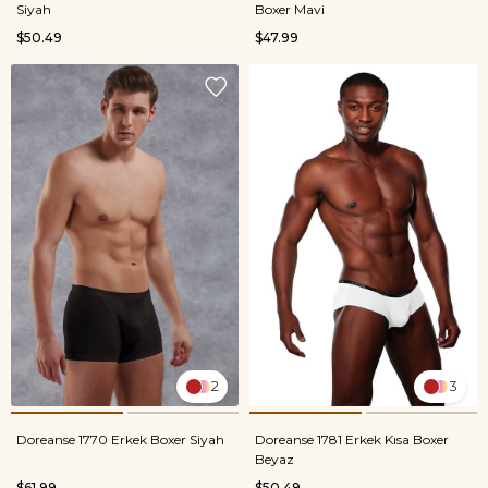
Siyah
Boxer Mavi
$50.49
$47.99
2
3
Doreanse 1770 Erkek Boxer Siyah
Doreanse 1781 Erkek Kısa Boxer
Beyaz
$61.99
$50.49