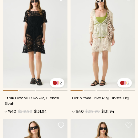
2
2
Etnik Desenli Triko Plaj Elbisesi
Derin Yaka Triko Plaj Elbisesi Bej
Siyah
%40
$219.90
$131.94
%40
$219.90
$131.94