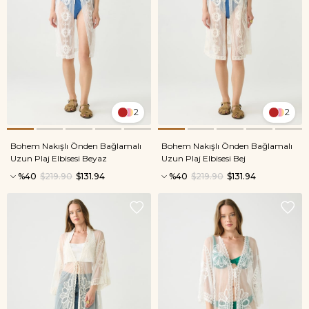
2
2
Bohem Nakışlı Önden Bağlamalı
Bohem Nakışlı Önden Bağlamalı
Uzun Plaj Elbisesi Beyaz
Uzun Plaj Elbisesi Bej
%40
$219.90
$131.94
%40
$219.90
$131.94