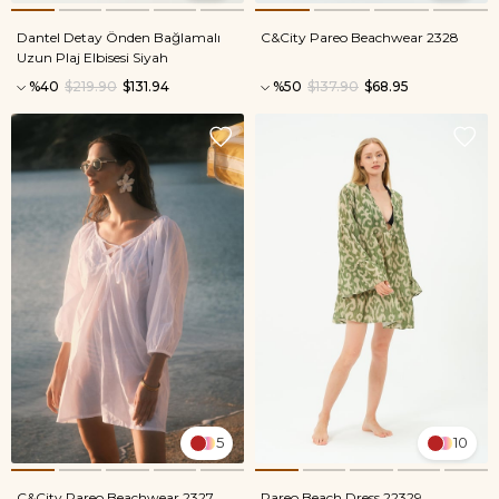
Dantel Detay Önden Bağlamalı
C&City Pareo Beachwear 2328
Uzun Plaj Elbisesi Siyah
%40
$219.90
$131.94
%50
$137.90
$68.95
5
10
C&City Pareo Beachwear 2327
Pareo Beach Dress 22329