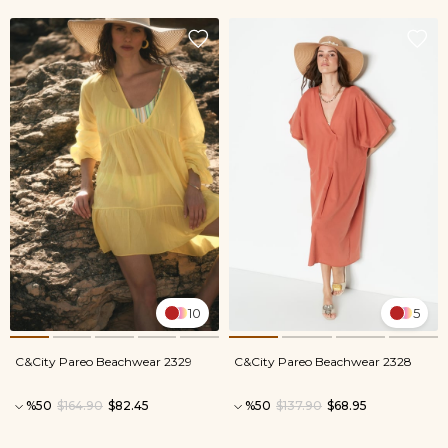
10
5
C&City Pareo Beachwear 2329
C&City Pareo Beachwear 2328
%50
$164.90
$82.45
%50
$137.90
$68.95