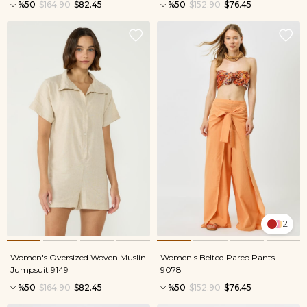
%50
$164.90
$82.45
%50
$152.90
$76.45
2
Women's Oversized Woven Muslin
Women's Belted Pareo Pants
Jumpsuit 9149
9078
%50
$164.90
$82.45
%50
$152.90
$76.45