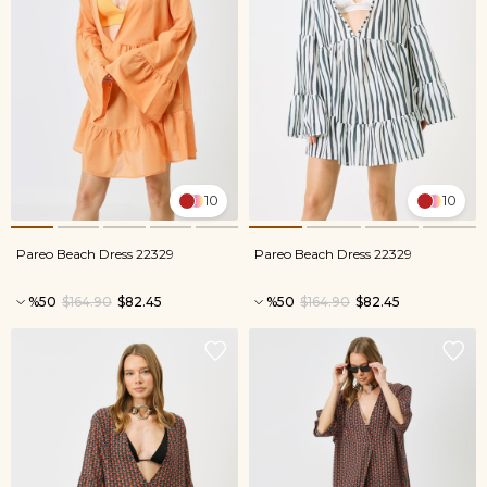
10
10
Pareo Beach Dress 22329
Pareo Beach Dress 22329
%50
$164.90
$82.45
%50
$164.90
$82.45