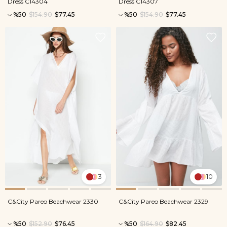
Dress C14304
Dress C14307
%50
$154.90
$77.45
%50
$154.90
$77.45
3
10
C&City Pareo Beachwear 2330
C&City Pareo Beachwear 2329
%50
$152.90
$76.45
%50
$164.90
$82.45