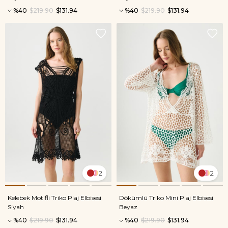
%40
$219.90
$131.94
%40
$219.90
$131.94
2
2
Kelebek Motifli Triko Plaj Elbisesi
Dökümlü Triko Mini Plaj Elbisesi
Siyah
Beyaz
%40
$219.90
$131.94
%40
$219.90
$131.94