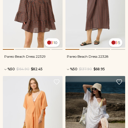
10
5
Pareo Beach Dress 22329
Pareo Beach Dress 22328
%50
$164.90
$82.45
%50
$137.90
$68.95