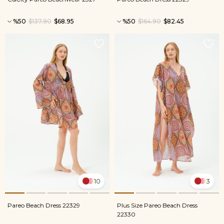
%50
$137.90
$68.95
%50
$164.90
$82.45
10
3
Pareo Beach Dress 22329
Plus Size Pareo Beach Dress
22330