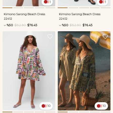
1
1
Kimono Sarong Beach Dress
Kimono Sarong Beach Dress
22412
22412
%50
$152.90
$76.45
%50
$152.90
$76.45
10
10