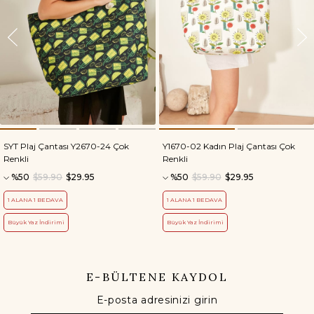
SYT Plaj Çantası Y2670-24 Çok
Y1670-02 Kadın Plaj Çantası Çok
Renkli
Renkli
%50
$59.90
$29.95
%50
$59.90
$29.95
1 ALANA 1 BEDAVA
1 ALANA 1 BEDAVA
Büyük Yaz İndirimi
Büyük Yaz İndirimi
E-BÜLTENE KAYDOL