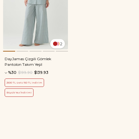
2
DayJamas Çizgili Gömlek
Pantolon Takım Yeşil
%30
$199.90
$139.93
2500 TL üstü 150 TL indirim
Büyük Yaz İndirimi