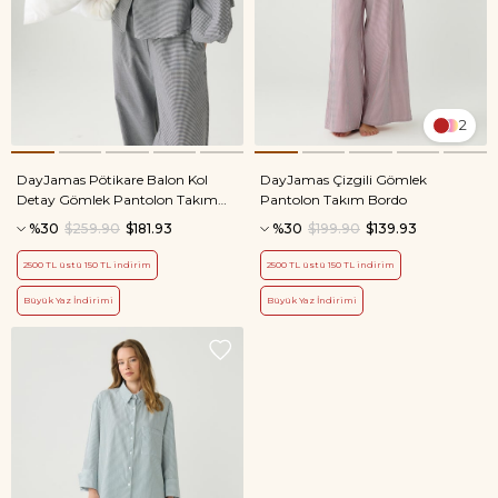
2
DayJamas Pötikare Balon Kol
DayJamas Çizgili Gömlek
Detay Gömlek Pantolon Takım
Pantolon Takım Bordo
Siyah
%30
$259.90
$181.93
%30
$199.90
$139.93
2500 TL üstü 150 TL indirim
2500 TL üstü 150 TL indirim
Büyük Yaz İndirimi
Büyük Yaz İndirimi