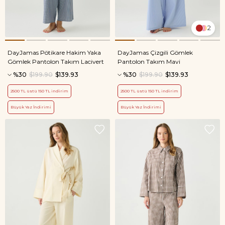
2
DayJamas Pötikare Hakim Yaka
DayJamas Çizgili Gömlek
Gömlek Pantolon Takım Lacivert
Pantolon Takım Mavi
%30
$199.90
$139.93
%30
$199.90
$139.93
2500 TL üstü 150 TL indirim
2500 TL üstü 150 TL indirim
Büyük Yaz İndirimi
Büyük Yaz İndirimi