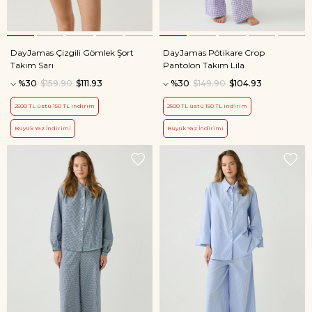
DayJamas Çizgili Gömlek Şort
DayJamas Pötikare Crop
Takım Sarı
Pantolon Takım Lila
%30
$159.90
$111.93
%30
$149.90
$104.93
2500 TL üstü 150 TL indirim
2500 TL üstü 150 TL indirim
Büyük Yaz İndirimi
Büyük Yaz İndirimi