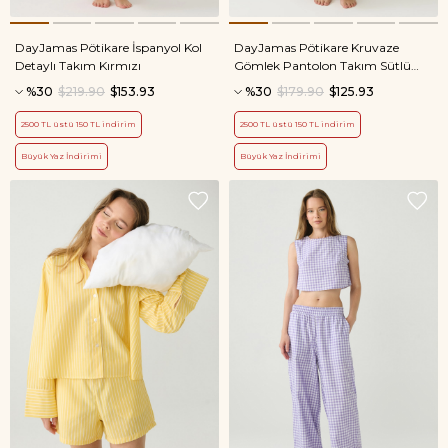
DayJamas Pötikare İspanyol Kol
DayJamas Pötikare Kruvaze
Detaylı Takım Kırmızı
Gömlek Pantolon Takım Sütlü
Kahve
%30
$219.90
$153.93
%30
$179.90
$125.93
2500 TL üstü 150 TL indirim
2500 TL üstü 150 TL indirim
Büyük Yaz İndirimi
Büyük Yaz İndirimi