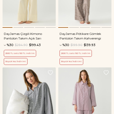
DayJamas Çizgili Kimono
DayJamas Pötikare Gömlek
Pantolon Takım Açık Sarı
Pantolon Takım Kahverengi
%30
$284.90
$199.43
%30
$199.90
$139.93
2500 TL üstü 150 TL indirim
2500 TL üstü 150 TL indirim
Büyük Yaz İndirimi
Büyük Yaz İndirimi