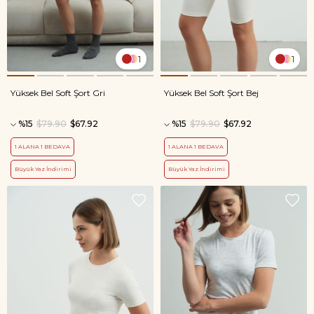
1
1
Yüksek Bel Soft Şort Gri
Yüksek Bel Soft Şort Bej
%15
$79.90
$67.92
%15
$79.90
$67.92
1 ALANA 1 BEDAVA
1 ALANA 1 BEDAVA
Büyük Yaz İndirimi
Büyük Yaz İndirimi