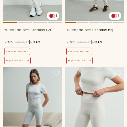
1
1
Yüksek Bel Soft Pantolon Gri
Yüksek Bel Soft Pantolon Bej
%15
$94.90
$80.67
%15
$94.90
$80.67
1 ALANA 1 BEDAVA
1 ALANA 1 BEDAVA
Büyük Yaz İndirimi
Büyük Yaz İndirimi