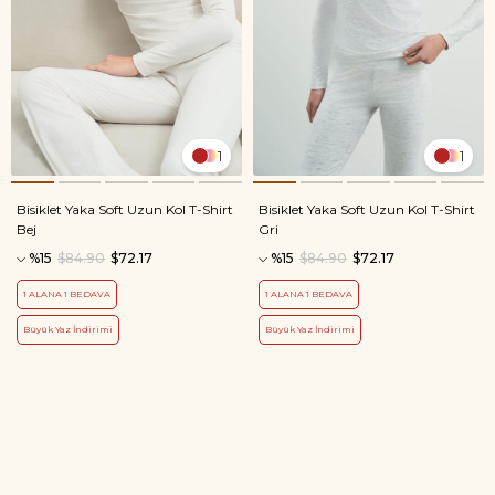
1
1
Bisiklet Yaka Soft Uzun Kol T-Shirt
Bisiklet Yaka Soft Uzun Kol T-Shirt
Bej
Gri
%15
$84.90
$72.17
%15
$84.90
$72.17
1 ALANA 1 BEDAVA
1 ALANA 1 BEDAVA
Büyük Yaz İndirimi
Büyük Yaz İndirimi