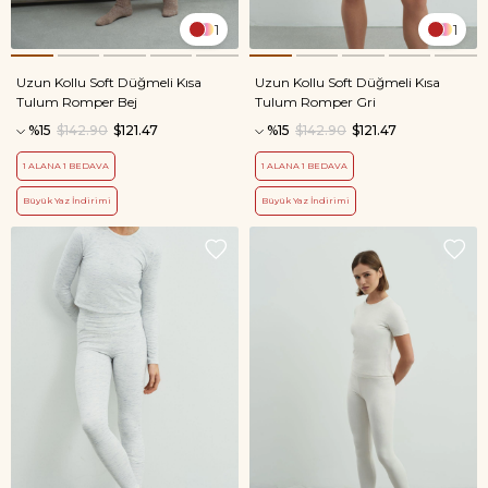
1
1
Uzun Kollu Soft Düğmeli Kısa
Uzun Kollu Soft Düğmeli Kısa
Tulum Romper Bej
Tulum Romper Gri
%15
$142.90
$121.47
%15
$142.90
$121.47
1 ALANA 1 BEDAVA
1 ALANA 1 BEDAVA
Büyük Yaz İndirimi
Büyük Yaz İndirimi