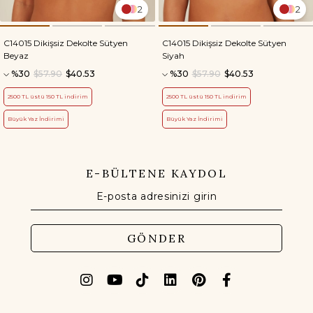
2
2
C14015 Dikişsiz Dekolte Sütyen
C14015 Dikişsiz Dekolte Sütyen
Beyaz
Siyah
%30
$57.90
$40.53
%30
$57.90
$40.53
2500 TL üstü 150 TL indirim
2500 TL üstü 150 TL indirim
Büyük Yaz İndirimi
Büyük Yaz İndirimi
E-BÜLTENE KAYDOL
GÖNDER