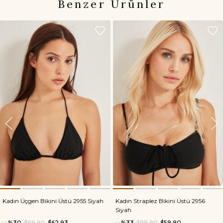
Benzer Ürünler
Kadın Üçgen Bikini Üstü 2955 Siyah
Kadın Straplez Bikini Üstü 2956
Siyah
%30
$89.90
$62.93
%33
$89.90
$59.90