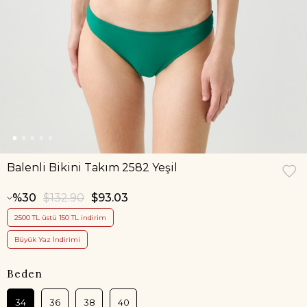
Balenli Bikini Takım 2582 Yeşil
30
$132.90
$93.03
2500 TL üstü 150 TL indirim
Büyük Yaz İndirimi
Beden
34
36
38
40