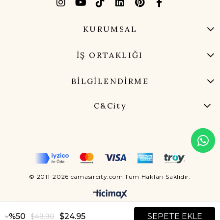
KURUMSAL
İŞ ORTAKLIĞI
BİLGİLENDİRME
C&City
© 2011-2026 camasircity.com Tüm Hakları Saklıdır.
50
$24.95
$49.90