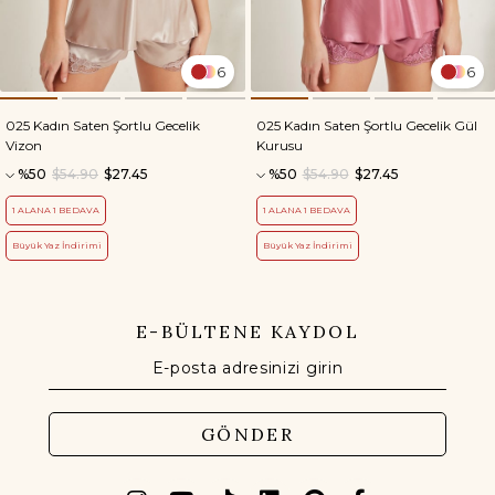
6
6
025 Kadın Saten Şortlu Gecelik
025 Kadın Saten Şortlu Gecelik Gül
Vizon
Kurusu
%50
$54.90
$27.45
%50
$54.90
$27.45
1 ALANA 1 BEDAVA
1 ALANA 1 BEDAVA
Büyük Yaz İndirimi
Büyük Yaz İndirimi
E-BÜLTENE KAYDOL
GÖNDER