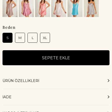
Beden
S
M
L
XL
ÜRÜN ÖZELLIKLERI
İADE