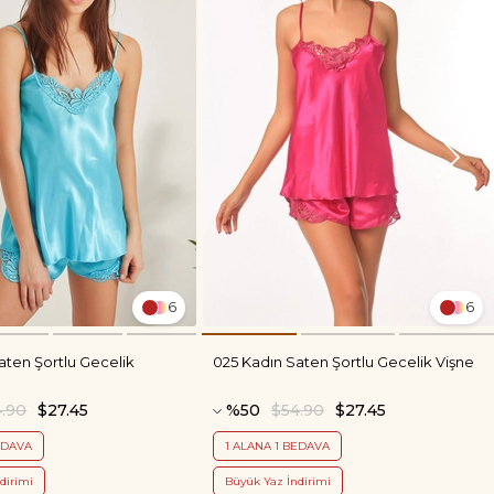
6
6
aten Şortlu Gecelik
025 Kadın Saten Şortlu Gecelik Vişne
4.90
$27.45
%50
$54.90
$27.45
EDAVA
1 ALANA 1 BEDAVA
dirimi
Büyük Yaz İndirimi