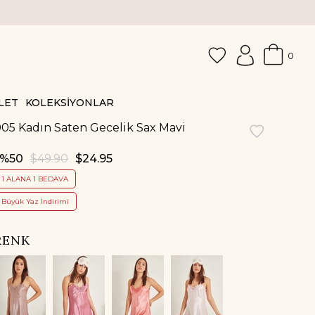
KAPIDA KREDİ KARTI & NAKİ
0
LET
KOLEKSİYONLAR
05 Kadın Saten Gecelik Sax Mavi
50
$49.90
$24.95
1 ALANA 1 BEDAVA
Büyük Yaz İndirimi
RENK