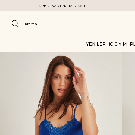
RTINA 12 TAKSİT
YENİLER
İÇ GİYİM
PL