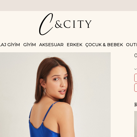
AJ GİYİM
GİYİM
AKSESUAR
ERKEK
ÇOCUK & BEBEK
OUT
0