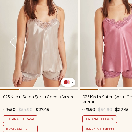
6
025 Kadın Saten Şortlu Gecelik Vizon
025 Kadın Saten Şortlu Ge
Kurusu
%50
$54.90
$27.45
%50
$54.90
$27.45
1 ALANA 1 BEDAVA
1 ALANA 1 BEDAVA
Büyük Yaz İndirimi
Büyük Yaz İndirimi