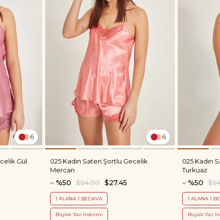
6
6
celik Gül
025 Kadın Saten Şortlu Gecelik
025 Kadın S
Mercan
Turkuaz
%50
$54.90
$27.45
%50
$5
1 ALANA 1 BEDAVA
1 ALANA 1 B
Büyük Yaz İndirimi
Büyük Yaz İn