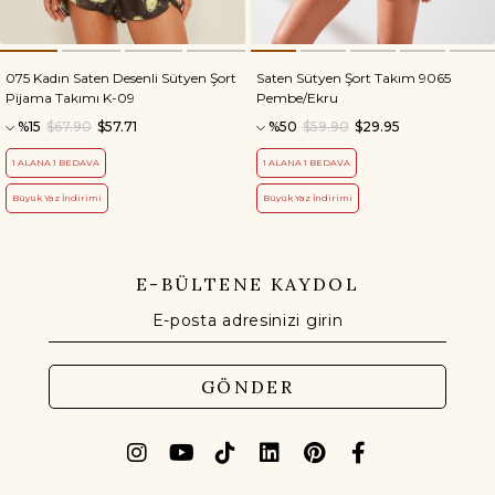
075 Kadın Saten Desenli Sütyen Şort
Saten Sütyen Şort Takım 9065
Pijama Takımı K-09
Pembe/Ekru
%15
$67.90
$57.71
%50
$59.90
$29.95
1 ALANA 1 BEDAVA
1 ALANA 1 BEDAVA
Büyük Yaz İndirimi
Büyük Yaz İndirimi
E-BÜLTENE KAYDOL
GÖNDER