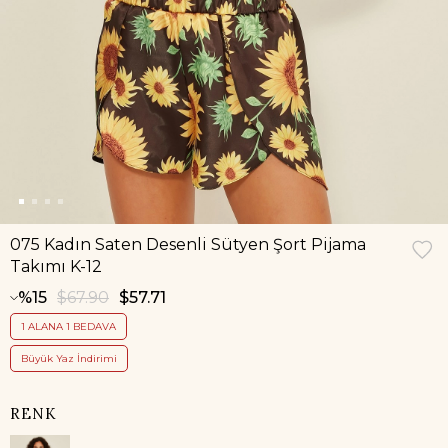
075 Kadın Saten Desenli Sütyen Şort Pijama
Takımı K-12
15
$67.90
$57.71
1 ALANA 1 BEDAVA
Büyük Yaz İndirimi
RENK