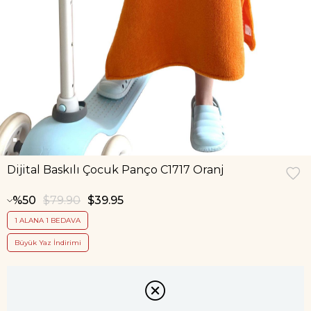
Dijital Baskılı Çocuk Panço C1717 Oranj
50
$79.90
$39.95
1 ALANA 1 BEDAVA
Büyük Yaz İndirimi