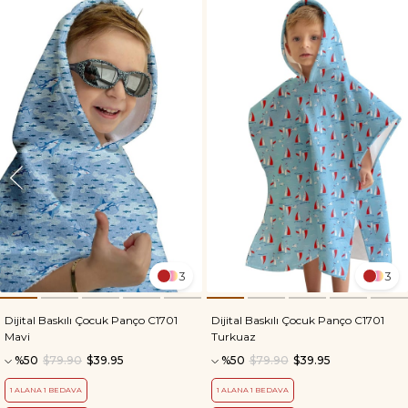
3
3
Dijital Baskılı Çocuk Panço C1701
Dijital Baskılı Çocuk Panço C1701
Mavi
Turkuaz
%50
$79.90
$39.95
%50
$79.90
$39.95
1 ALANA 1 BEDAVA
1 ALANA 1 BEDAVA