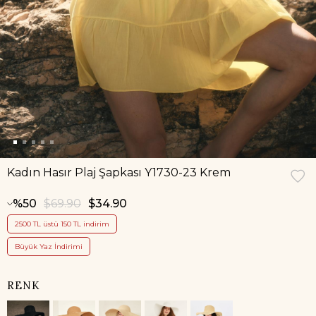
Kadın Hasır Plaj Şapkası Y1730-23 Krem
50
$69.90
$34.90
2500 TL üstü 150 TL indirim
Büyük Yaz İndirimi
RENK