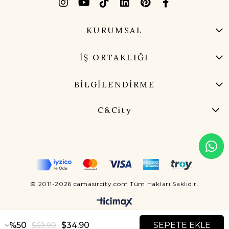
KURUMSAL
İŞ ORTAKLIĞI
BİLGİLENDİRME
C&City
© 2011-2026 camasircity.com Tüm Hakları Saklıdır.
50
$34.90
$69.90