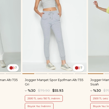
7
7
an Altı 735
Jogger Manşet Spor Eşofman Altı 735
Jogger Manş
Gri
Siyah
%30
$79.90
$55.93
%30
$7
2500 TL üstü 150 TL indirim
2500 TL üstü 
Büyük Yaz İndirimi
Büyük Yaz İn