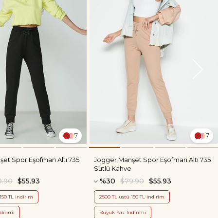
7
7
et Spor Eşofman Altı 735
Jogger Manşet Spor Eşofman Altı 735
Sütlü Kahve
9.90
$55.93
%30
$79.90
$55.93
150 TL indirim
2500 TL üstü 150 TL indirim
dirimi
Büyük Yaz İndirimi