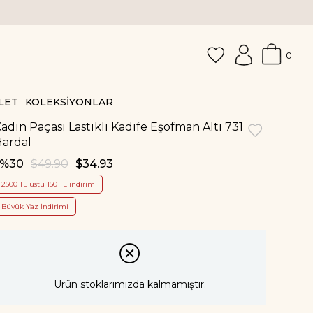
0
LET
KOLEKSİYONLAR
adın Paçası Lastikli Kadife Eşofman Altı 731
Hardal
30
$49.90
$34.93
2500 TL üstü 150 TL indirim
Büyük Yaz İndirimi
Ürün stoklarımızda kalmamıştır.