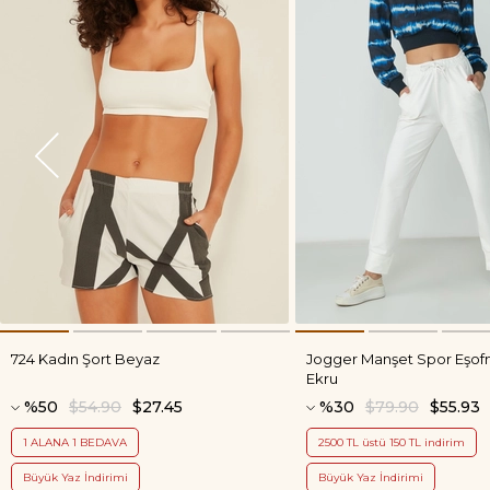
724 Kadın Şort Beyaz
Jogger Manşet Spor Eşofm
Ekru
%50
$54.90
$27.45
%30
$79.90
$55.93
1 ALANA 1 BEDAVA
2500 TL üstü 150 TL indirim
Büyük Yaz İndirimi
Büyük Yaz İndirimi