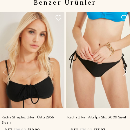
Benzer Ürünler
Kadın Straplez Bikini Üstü 2956
Kadın Bikini Altı İpli Slip 3009 Siyah
Siyah
%33
$89.90
$59.90
%30
$79.90
$55.93