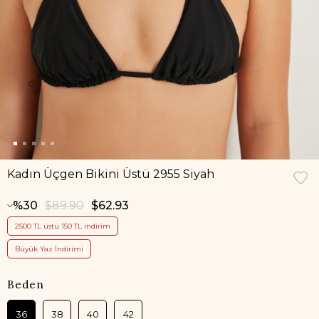
Kadın Üçgen Bikini Üstü 2955 Siyah
30
$89.90
$62.93
2500 TL üstü 150 TL indirim
Büyük Yaz İndirimi
Beden
36
38
40
42