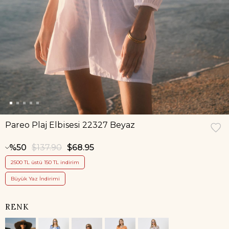
Pareo Plaj Elbisesi 22327 Beyaz
50
$137.90
$68.95
2500 TL üstü 150 TL indirim
Büyük Yaz İndirimi
RENK