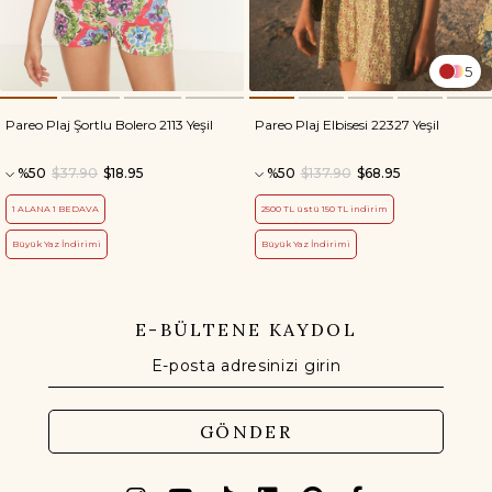
5
Pareo Plaj Şortlu Bolero 2113 Yeşil
Pareo Plaj Elbisesi 22327 Yeşil
%50
$37.90
$18.95
%50
$137.90
$68.95
1 ALANA 1 BEDAVA
2500 TL üstü 150 TL indirim
Büyük Yaz İndirimi
Büyük Yaz İndirimi
E-BÜLTENE KAYDOL
GÖNDER