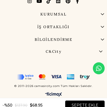
KURUMSAL
İŞ ORTAKLIĞI
BİLGİLENDİRME
C&City
© 2011-2026 camasircity.com Tüm Hakları Saklıdır.
50
$68.95
$137.90