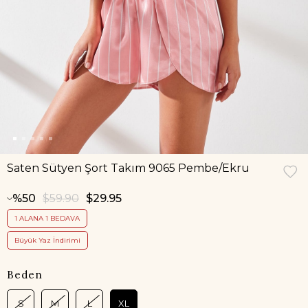
Saten Sütyen Şort Takım 9065 Pembe/Ekru
50
$59.90
$29.95
1 ALANA 1 BEDAVA
Büyük Yaz İndirimi
Beden
S
M
L
XL