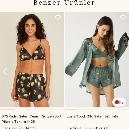
Benzer Ürünler
3
075 Kadın Saten Desenli Sütyen Şort
Luna Touch 3'lü Saten Set Haki
Pijama Takımı K-09
%15
$67.90
$57.71
%30
$207.90
$145.53